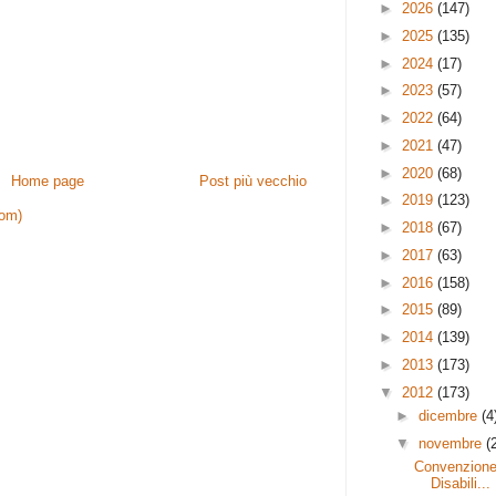
►
2026
(147)
►
2025
(135)
►
2024
(17)
►
2023
(57)
►
2022
(64)
►
2021
(47)
►
2020
(68)
Home page
Post più vecchio
►
2019
(123)
tom)
►
2018
(67)
►
2017
(63)
►
2016
(158)
►
2015
(89)
►
2014
(139)
►
2013
(173)
▼
2012
(173)
►
dicembre
(4
▼
novembre
(
Convenzione 
Disabili...