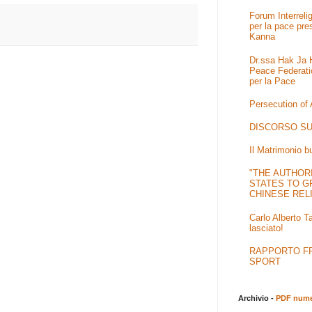
Forum Interrel
per la pace pre
Kanna
Dr.ssa Hak Ja H
Peace Federati
per la Pace
Persecution of
DISCORSO SU
Il Matrimonio b
"THE AUTHOR
STATES TO G
CHINESE REL
Carlo Alberto T
lasciato!
RAPPORTO FRA
SPORT
Archivio -
PDF numer