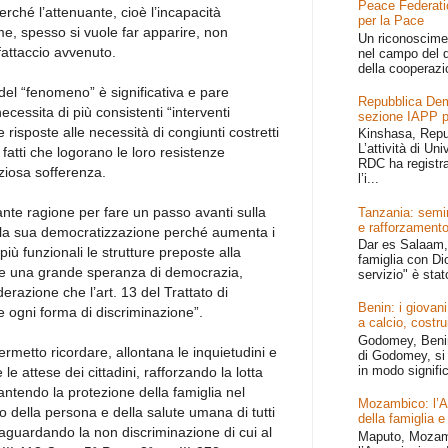
Peace Federati
perché l’attenuante, cioè l’incapacità
per la Pace
me, spesso si vuole far apparire, non
Un riconoscime
fattaccio avvenuto.
nel campo del d
della cooperazi
el “fenomeno” è significativa e pare
Repubblica Dem
ecessita di più consistenti “interventi
sezione IAPP p
re risposte alle necessità di congiunti costretti
Kinshasa, Repu
L’attività di Un
fatti che logorano le loro resistenze
RDC ha registr
nziosa sofferenza.
l’i...
nte ragione per fare un passo avanti sulla
Tanzania: semin
e rafforzamento
ella sua democratizzazione perché aumenta i
Dar es Salaam, 
iù funzionali le strutture preposte alla
famiglia con Dio
ome una grande speranza di democrazia,
servizio" è stat
erazione che l’art. 13 del Trattato di
Benin: i giovani
ogni forma di discriminazione”.
a calcio, costru
Godomey, Benin 
rmetto ricordare, allontana le inquietudini e
di Godomey, si 
in modo signific
e attese dei cittadini, rafforzando la lotta
antendo la protezione della famiglia nel
Mozambico: l’Afr
tto della persona e della salute umana di tutti
della famiglia e
vaguardando la non discriminazione di cui al
Maputo, Mozamb