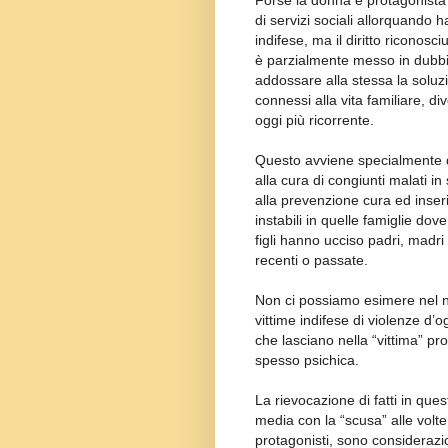
Forse la donna è protagonista i
di servizi sociali allorquando 
indifese, ma il diritto riconosci
è parzialmente messo in dubbio 
addossare alla stessa la soluzi
connessi alla vita familiare, d
oggi più ricorrente.
Questo avviene specialmente q
alla cura di congiunti malati i
alla prevenzione cura ed inser
instabili in quelle famiglie dov
figli hanno ucciso padri, madri
recenti o passate.
Non ci possiamo esimere nel n
vittime indifese di violenze d’og
che lasciano nella “vittima” pro
spesso psichica.
La rievocazione di fatti in que
media con la “scusa” alle volte
protagonisti, sono considerazio