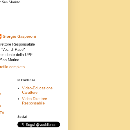
a e San Marino.
articoli dei collaboratori,
ro degli autori e non
presenta la linea editoriale che
indipendente”.
Giorgio Gasperoni
irettore Responsabile
i "Voci di Pace"
residente della UPF
 San Marino.
profilo completo
In Evidenza
Video-Educazione
Carattere
P
Video Direttore
Responsabile
P
ETA
Social