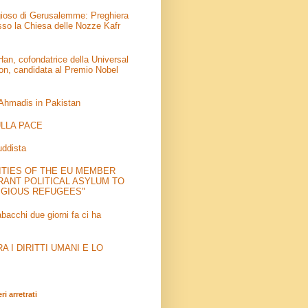
igioso di Gerusalemme: Preghiera
sso la Chiesa delle Nozze Kafr
an, cofondatrice della Universal
on, candidata al Premio Nobel
 Ahmadis in Pakistan
LLA PACE
uddista
ITIES OF THE EU MEMBER
RANT POLITICAL ASYLUM TO
IGIOUS REFUGEES"
abacchi due giorni fa ci ha
 I DIRITTI UMANI E LO
i arretrati