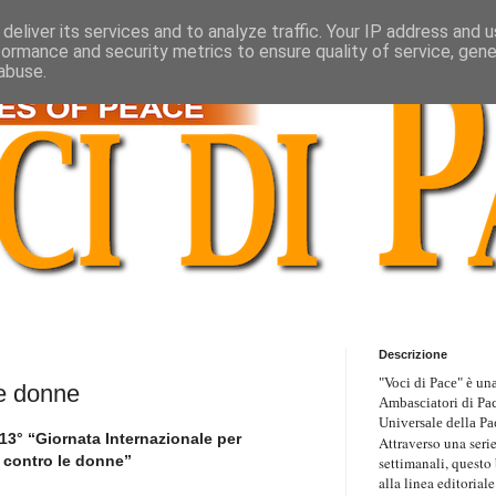
deliver its services and to analyze traffic. Your IP address and 
formance and security metrics to ensure quality of service, gen
abuse.
Descrizione
"Voci di Pace" è una
le donne
Ambasciatori di Pa
Universale della Pa
 13° “Giornata Internazionale per
Attraverso una serie
e contro le donne”
settimanali, questo
alla linea editoriale