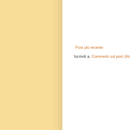
Post più recente
Iscriviti a:
Commenti sul post (A