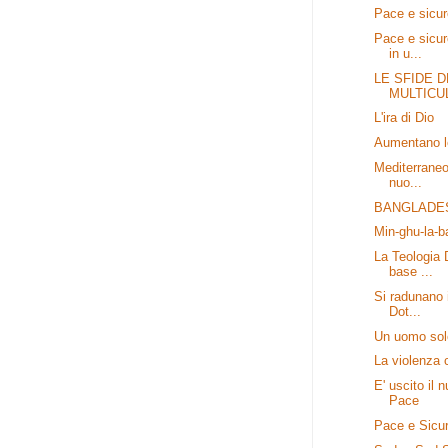
Pace e sicur
Pace e sicure
in u...
LE SFIDE 
MULTICU
L'ira di Dio
Aumentano le
Mediterraneo:
nuo...
BANGLADE
Min-ghu-la-ba
La Teologia 
base ...
Si radunano 
Dot...
Un uomo sol
La violenza 
E' uscito il
Pace
Pace e Sicu