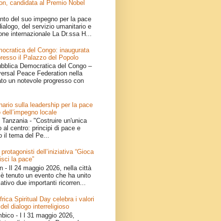
on, candidata al Premio Nobel
nto del suo impegno per la pace
ialogo, del servizio umanitario e
one internazionale La Dr.ssa H...
ocratica del Congo: inaugurata
resso il Palazzo del Popolo
bblica Democratica del Congo –
iversal Peace Federation nella
ato un notevole progresso con
ario sulla leadership per la pace
 dell’impegno locale
Tanzania - "Costruire un'unica
 al centro: principi di pace e
o il tema del Pe...
 protagonisti dell’iniziativa “Gioca
isci la pace”
- Il 24 maggio 2026, nella città
è tenuto un evento che ha unito
ativo due importanti ricorren...
ica Spiritual Day celebra i valori
 del dialogo interreligioso
ico - I l 31 maggio 2026,