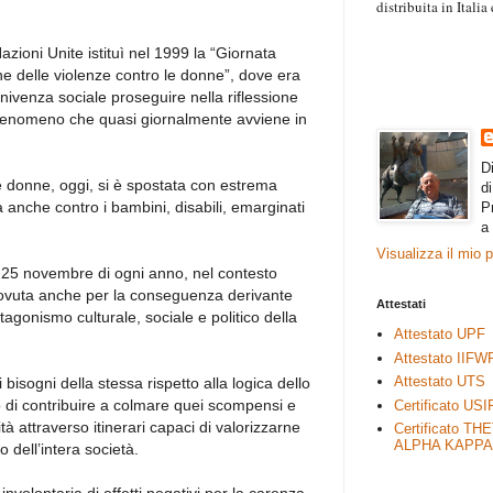
distribuita in Itali
“Il contenuto degli 
esprimono il pensie
ioni Unite istituì nel 1999 la “Giornata
necessariamente rap
ne delle violenze contro le donne”, dove era
rimane autonoma e 
nivenza sociale proseguire nella riflessione
 fenomeno che quasi giornalmente avviene in
D
le donne, oggi, si è spostata con estrema
d
a anche contro i bambini, disabili, emarginati
P
a
Visualizza il mio 
 25 novembre di ogni anno, nel contesto
dovuta anche per la conseguenza derivante
Attestati
tagonismo culturale, sociale e politico della
Attestato UPF
Attestato IIFW
Attestato UTS
 bisogni della stessa rispetto alla logica dello
vo di contribuire a colmare quei scompensi e
Certificato USI
tà attraverso itinerari capaci di valorizzarne
Certificato TH
ALPHA KAPPA
io dell’intera società.