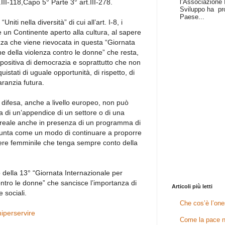
l’Associazione I
t.III-118,Capo 5° Parte 3° art.III-278.
Sviluppo ha pr
Paese...
iti nella diversità” di cui all’art. I-8, i
 un Continente aperto alla cultura, al sapere
zza che viene rievocata in questa “Giornata
ne della violenza contro le donne” che resta,
positiva di democrazia e soprattutto che non
istati di uguale opportunità, di rispetto, di
ranzia futura.
 difesa, anche a livello europeo, non può
a di un’appendice di un settore o di una
e reale anche in presenza di un programma di
nta come un modo di continuare a proporre
tere femminile che tenga sempre conto della
do della 13° “Giornata Internazionale per
ontro le donne” che sancisce l’importanza di
Articoli più letti
e sociali.
Che cos’è l’one
aniperservire
Come la pace n