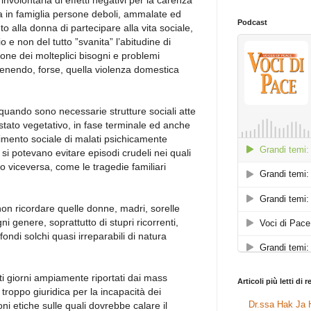
nvolontaria di effetti negativi per la carenza
ha in famiglia persone deboli, ammalate ed
Podcast
uto alla donna di partecipare alla vita sociale,
e non del tutto ”svanita” l’abitudine di
one dei molteplici bisogni e problemi
ivenendo, forse, quella violenza domestica
uando sono necessarie strutture sociali atte
n stato vegetativo, in fase terminale ed anche
imento sociale di malati psichicamente
e si potevano evitare episodi crudeli nei quali
 o viceversa, come le tragedie familiari
on ricordare quelle donne, madri, sorelle
ni genere, soprattutto di stupri ricorrenti,
fondi solchi quasi irreparabili di natura
sti giorni ampiamente riportati dai mass
Articoli più letti di 
 troppo giuridica per la incapacità dei
Dr.ssa Hak Ja H
ni etiche sulle quali dovrebbe calare il