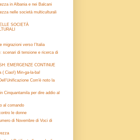
ezza in Albania e nei Balcani
zza nelle società multiculturali
DELLE SOCIETÀ
LTURALI
 migrazioni verso l’Italia
 scenari di tensione e ricerca di
SH: EMERGENZE CONTINUE
 ( Ciao!) Min-ga-la-ba!
Dell’Unificazione Com'è noto la
in Cinquantamila per dire addio al
o al comando
contro le donne
 numero di Novembre di Voci di
rezza