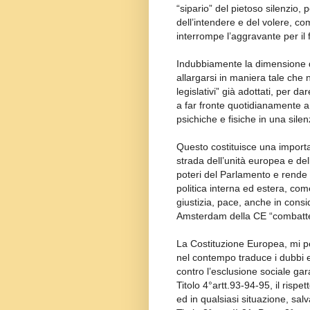
“sipario” del pietoso silenzio, 
dell’intendere e del volere, co
interrompe l’aggravante per il 
Indubbiamente la dimensione d
allargarsi in maniera tale che n
legislativi” già adottati, per da
a far fronte quotidianamente a 
psichiche e fisiche in una sile
Questo costituisce una importa
strada dell’unità europea e d
poteri del Parlamento e rende p
politica interna ed estera, c
giustizia, pace, anche in consid
Amsterdam della CE “combatte 
La Costituzione Europea, mi pe
nel contempo traduce i dubbi e l
contro l’esclusione sociale gar
Titolo 4°artt.93-94-95, il rispe
ed in qualsiasi situazione, sal