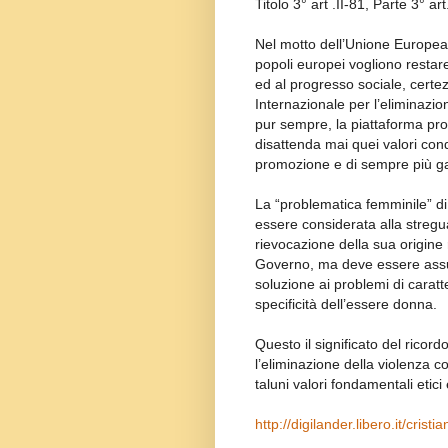
Titolo 3° art .II-81, Parte 3° ar
Nel motto dell’Unione Europea “Un
popoli europei vogliono restare
ed al progresso sociale, certe
Internazionale per l’eliminazio
pur sempre, la piattaforma pro
disattenda mai quei valori conqu
promozione e di sempre più ga
La “problematica femminile” di
essere considerata alla stregu
rievocazione della sua origin
Governo, ma deve essere assu
soluzione ai problemi di carat
specificità dell’essere donna.
Questo il significato del ricor
l’eliminazione della violenza c
taluni valori fondamentali etici 
http://digilander.libero.it/cristi