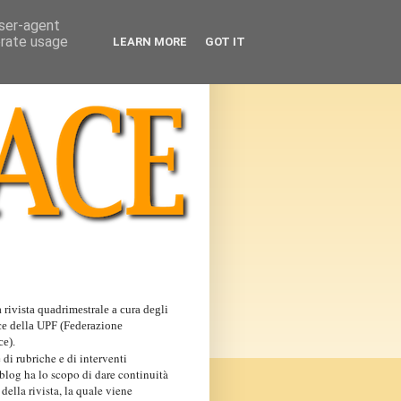
user-agent
erate usage
LEARN MORE
GOT IT
 rivista quadrimestrale a cura degli
ce della UPF (Federazione
ce).
 di rubriche e di interventi
 blog ha lo scopo di dare continuità
 della rivista, la quale viene