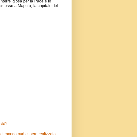
nterreligiosa per la Pace e lo
omosso a Maputo, la capitale del
stà?
el mondo può essere realizzata