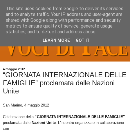
This site uses cookies from Google to deliver its services
and to analyze traffic. Your IP address and user-agent are
shared with Google along with performance and security
metrics to ensure quality of service, generate usage
statistics, and to detect and address abuse.
LEARN MORE
GOT IT
4 maggio 2012
“GIORNATA INTERNAZIONALE DELLE
FAMIGLIE” proclamata dalle Nazioni
Unite
San Marino, 4 maggio 2012
Celebrazione della
“GIORNATA INTERNAZIONALE DELLE FAMIGLIE”
proclamata dalle
Nazioni Unite
. L'incontro organizzato in collaborazione
con