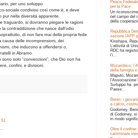
Peace Federati
ario, per uno sviluppo
per la Pace
ico-sociale condiviso così come è, e deve
Un riconoscime
o pur nella diversità apparente.
nel campo del d
della cooperazi
le traguardo, si dovranno piegare le ragioni
re la contraddizione che nasce dall’odio
Repubblica Dem
oprattutto, di non fare mai della propria fede
sezione IAPP p
, la causa delle incomprensioni, dei
Kinshasa, Repu
L’attività di Un
ismi, che inducono a offendersi o,
RDC ha registr
fratelli in Abramo.
l’i...
o sono solo “convenzioni”; che Dio non ha
re, confini, e divisioni.
Mozambico: l’Afr
della famiglia e
Maputo, Mozamb
l’Associazione I
Sviluppo ha pr
Paese...
Benin: i giovani
a calcio, costru
Godomey, Benin 
di Godomey, si 
in modo signific
:51
..
Oltre il confin
camminare ins