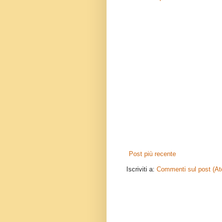
Post più recente
Iscriviti a:
Commenti sul post (A