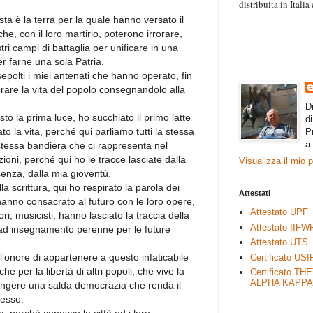
distribuita in Itali
“Il contenuto degli 
ta è la terra per la quale hanno versato il
esprimono il pensie
 che, con il loro martirio, poterono irrorare,
necessariamente rap
tri campi di battaglia per unificare in una
rimane autonoma e 
er farne una sola Patria.
epolti i miei antenati che hanno operato, fin
orare la vita del popolo consegnandolo alla
D
to la prima luce, ho succhiato il primo latte
d
o la vita, perché qui parliamo tutti la stessa
P
a
stessa bandiera che ci rappresenta nel
oni, perché qui ho le tracce lasciate dalla
Visualizza il mio 
cenza, dalla mia gioventù.
a scrittura, qui ho respirato la parola dei
Attestati
hanno consacrato al futuro con le loro opere,
Attestato UPF
ittori, musicisti, hanno lasciato la traccia della
Attestato IIFW
à, ad insegnamento perenne per le future
Attestato UTS
l’onore di appartenere a questo infaticabile
Certificato USI
e per la libertà di altri popoli, che vive la
Certificato TH
ALPHA KAPPA
iungere una salda democrazia che renda il
tesso.