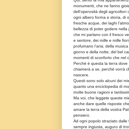
Qui, sento la mia appartenenza
monumenti, che ne fanno gioiell
dell’operosità degli agricoltori
ogni albero forma e storia, di o
fresche acque, dei laghi l’atmo
bellezza di poter godere nella
che mi parlano con il fresco ve
e sentore, dei mille e mille fio
profumano l’aria; della music
giorno e della notte; del bel c
momenti di sconforto che nel 
Perché è questa la terra dove
chiamerà a se, perché vorrà ch
nascere.
Questi sono solo alcuni dei mi
quanto una enciclopedia di mol
molte buone ragioni e tantissim
Ma voi, che leggete queste mie 
anche dare quelle risposte che
amare la terra della vostra Pat
pensiero.
Ad ogni popolo straziato dalle
sempre ingiusta, auguro di tro