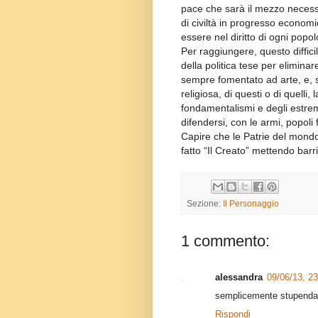
pace che sarà il mezzo necess
di civiltà in progresso econom
essere nel diritto di ogni popol
Per raggiungere, questo diffici
della politica tese per elimina
sempre fomentato ad arte, e, s
religiosa, di questi o di quelli
fondamentalismi e degli estrem
difendersi, con le armi, popoli 
Capire che le Patrie del mond
fatto “Il Creato” mettendo barrie
Sezione:
Il Personaggio
1 commento:
alessandra
09/06/13, 23
semplicemente stupenda.
Rispondi