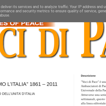
deliver its services and to analyze traffic. Your IP address and 
formance and security metrics to ensure quality of service, gen
abuse.
Descrizione
"Voci di Pace" è una
O L’ITALIA” 1861 – 2011
Ambasciatori di Pa
Universale della Pa
DELL’UNITA’ D’ITALIA
Attraverso una serie
settimanali, questo
alla linea editoriale