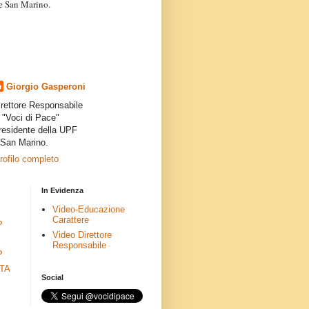
a e San Marino.
articoli dei collaboratori,
ro degli autori e non
presenta la linea editoriale che
indipendente”.
Giorgio Gasperoni
irettore Responsabile
i "Voci di Pace"
residente della UPF
 San Marino.
profilo completo
In Evidenza
Video-Educazione
Carattere
P
Video Direttore
Responsabile
P
ETA
Social