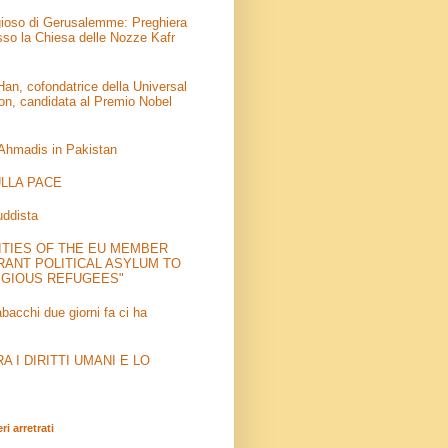
igioso di Gerusalemme: Preghiera
sso la Chiesa delle Nozze Kafr
an, cofondatrice della Universal
on, candidata al Premio Nobel
 Ahmadis in Pakistan
LLA PACE
uddista
ITIES OF THE EU MEMBER
RANT POLITICAL ASYLUM TO
IGIOUS REFUGEES"
abacchi due giorni fa ci ha
 I DIRITTI UMANI E LO
i arretrati