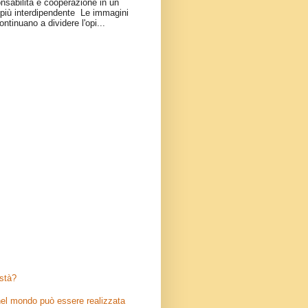
onsabilità e cooperazione in un
iù interdipendente Le immagini
ontinuano a dividere l'opi...
stà?
el mondo può essere realizzata