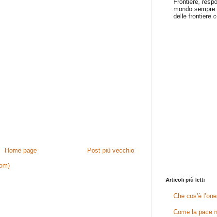
Frontiere, resp
mondo sempre p
delle frontiere c
Home page
Post più vecchio
tom)
Articoli più letti
Che cos’è l’one
Come la pace n