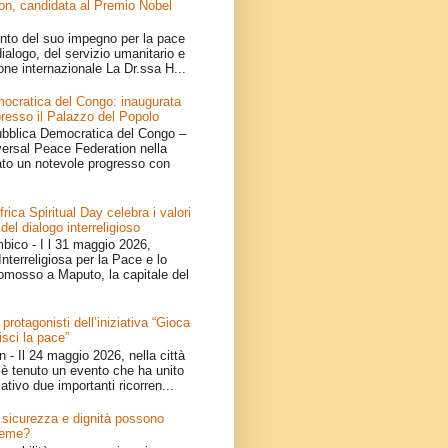
on, candidata al Premio Nobel
nto del suo impegno per la pace
ialogo, del servizio umanitario e
one internazionale La Dr.ssa H...
ocratica del Congo: inaugurata
resso il Palazzo del Popolo
bblica Democratica del Congo –
iversal Peace Federation nella
ato un notevole progresso con
ica Spiritual Day celebra i valori
 del dialogo interreligioso
ico - I l 31 maggio 2026,
nterreligiosa per la Pace e lo
omosso a Maputo, la capitale del
 protagonisti dell’iniziativa “Gioca
isci la pace”
- Il 24 maggio 2026, nella città
è tenuto un evento che ha unito
ativo due importanti ricorren...
e: sicurezza e dignità possono
ieme?