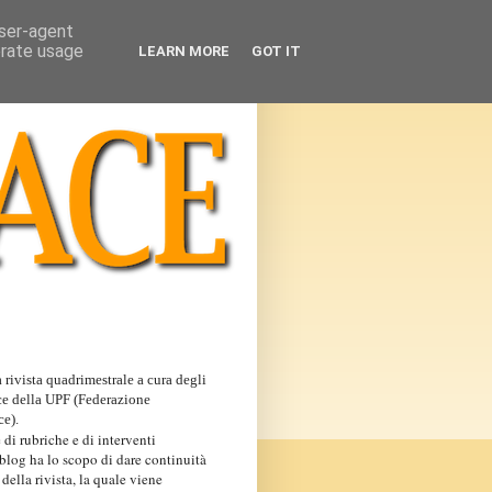
user-agent
erate usage
LEARN MORE
GOT IT
 rivista quadrimestrale a cura degli
ce della UPF (Federazione
ce).
 di rubriche e di interventi
 blog ha lo scopo di dare continuità
 della rivista, la quale viene