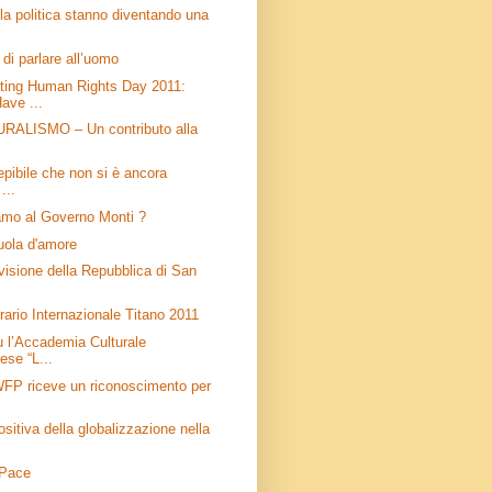
lla politica stanno diventando una
 di parlare all’uomo
ing Human Rights Day 2011:
ave ...
ALISMO – Un contributo alla
pibile che non si è ancora
...
amo al Governo Monti ?
uola d'amore
visione della Repubblica di San
rario Internazionale Titano 2011
u l’Accademia Culturale
se “L...
WFP riceve un riconoscimento per
ositiva della globalizzazione nella
 Pace