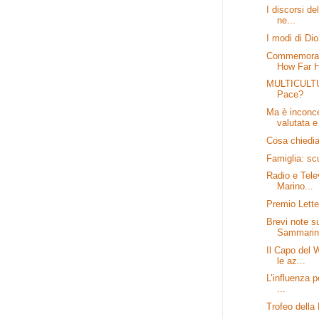
I discorsi de
ne...
I modi di Dio
Commemorat
How Far H
MULTICULTUR
Pace?
Ma è inconce
valutata e 
Cosa chiedi
Famiglia: sc
Radio e Tele
Marino...
Premio Lette
Brevi note s
Sammarine
Il Capo del 
le az...
L’influenza p
...
Trofeo della