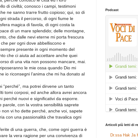
, perché conosco le città ed i loro
o di civiltà; conosco i campi, testimoni
Podcast
 che ne sanno trarre frutto copioso; qui, so di
gni strada il percorso, di ogni fiume le
sfera magica di favola, di ogni costa la
 pace di un mare splendido; delle montagne,
nto, che dalle nevi eterne mi porta frescura
ri che per ogni dove abbelliscono e
a sempre presente in ogni momento del
anto che ci aiuta ad accettare anche quei
corso di una vita non possono mancare, mai.
 riposeranno le mie ossa quando Dio mi
e io riconsegni l’anima che mi ha donato al
ei “perché”, ma potrei dirvene un tanto
ti tomi corposi, ed anche allora avrei ancora
i perché nuovi e significativi da esporre.
parole, con la vostra sensibilità saprete
 non vi ho dette perché, anche voi, sapete
ria con una passionalità che travalica ogni
Articoli più letti di 
 ferite di una guerra, che, come ogni guerra è
Dr.ssa Hak Ja H
vare la vera ragione per una convivenza di