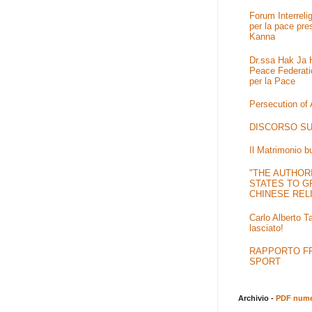
Forum Interrel
per la pace pre
Kanna
Dr.ssa Hak Ja H
Peace Federati
per la Pace
Persecution of
DISCORSO SU
Il Matrimonio b
"THE AUTHOR
STATES TO G
CHINESE REL
Carlo Alberto T
lasciato!
RAPPORTO FRA
SPORT
Archivio -
PDF numer