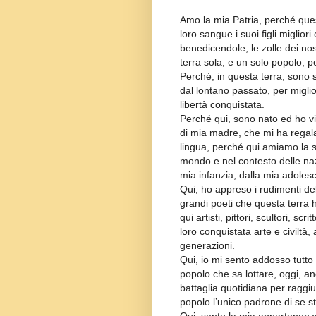
Amo la mia Patria, perché ques
loro sangue i suoi figli migliori
benedicendole, le zolle dei nos
terra sola, e un solo popolo, p
Perché, in questa terra, sono s
dal lontano passato, per migli
libertà conquistata.
Perché qui, sono nato ed ho vis
di mia madre, che mi ha regalat
lingua, perché qui amiamo la 
mondo e nel contesto delle nazi
mia infanzia, dalla mia adoles
Qui, ho appreso i rudimenti dell
grandi poeti che questa terra 
qui artisti, pittori, scultori, scr
loro conquistata arte e civilt
generazioni.
Qui, io mi sento addosso tutto 
popolo che sa lottare, oggi, anch
battaglia quotidiana per ragg
popolo l’unico padrone di se s