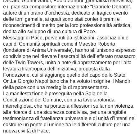
Decaro, Gianni Gandi, Paola Zanoni (giornalista televisiva)
e il pianista compositore internazionale “Gabriele Denaro”,
autore di un brano d’orchestra, dedicato al tragico evento
delle torri gemelle, ai quali sono stati conferiti premi e
riconoscimenti di merito per la loro professionalità artistica,
dedita allo sviluppo di una cultura di Pace.
Messaggi di Pace, pervenuti da istituzioni, associazioni e
capi di Comunità spirituali come il Maestro Roberto
(fondatore di Anima Universale), hanno all'unisono espresso
condivisione nel rilevare l’esecrabilità dell’efferato massacro
delle Twin Towers, unita a note di apprezzamento per l'alta
levatura filantropica dell'iniziativa, proposta dalla
Fondazione, cui si aggiunge quello del capo dello Stato,
On.Le Giorgio Napolitano che ha voluto insignire il Mandir
della pace con una medaglia di rappresentanza.
La manifestazione è proseguita nella Sala della
Conciliazione del Comune, con una tavola rotonda
interreligiosa, che ha portato a riflessioni sulla non violenza,
alla ricerca di una sicurezza condivisa, per una tangibile
testimonianza di fratellanza universale e di unità d’intenti nel
costruire un ponte di unione tra le differenti culture per una
nuova civiltà di Pace.