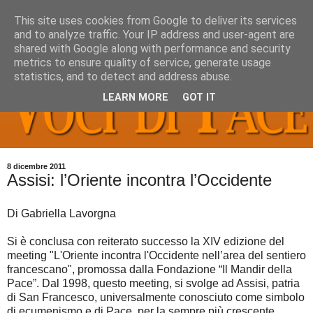
This site uses cookies from Google to deliver its services
and to analyze traffic. Your IP address and user-agent are
shared with Google along with performance and security
metrics to ensure quality of service, generate usage
statistics, and to detect and address abuse.
LEARN MORE
GOT IT
8 dicembre 2011
Assisi: l’Oriente incontra l’Occidente
Di Gabriella Lavorgna
Si è conclusa con reiterato successo la XIV edizione del
meeting "L'Oriente incontra l'Occidente nell’area del sentiero
francescano", promossa dalla Fondazione “Il Mandir della
Pace”. Dal 1998, questo meeting, si svolge ad Assisi, patria
di San Francesco, universalmente conosciuto come simbolo
di ecumenismo e di Pace, per la sempre più crescente