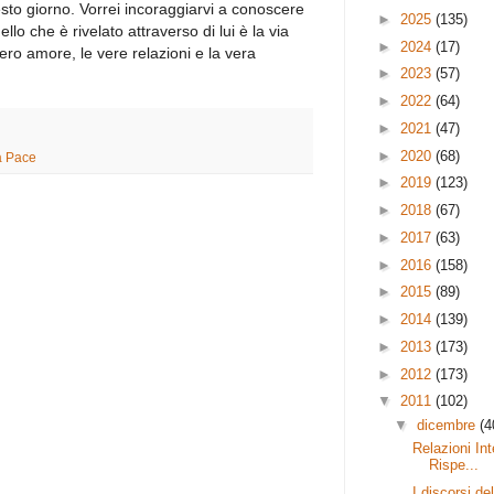
esto giorno. Vorrei incoraggiarvi a conoscere
►
2025
(135)
lo che è rivelato attraverso di lui è la via
►
2024
(17)
 vero amore, le vere relazioni e la vera
►
2023
(57)
►
2022
(64)
►
2021
(47)
►
2020
(68)
la Pace
►
2019
(123)
►
2018
(67)
►
2017
(63)
►
2016
(158)
►
2015
(89)
►
2014
(139)
►
2013
(173)
►
2012
(173)
▼
2011
(102)
▼
dicembre
(4
Relazioni Int
Rispe...
I discorsi de