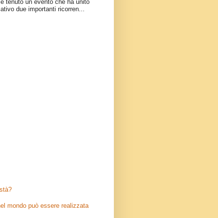
è tenuto un evento che ha unito
ativo due importanti ricorren...
stà?
el mondo può essere realizzata