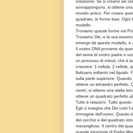
creazione. Se si creano sei ce
sovrappongono, si ottiene una st
mondo antico. Per creare quest
quadrato, le forme basi. Ogni
modello.
Troviamo queste forme nel Princ
Troviamo Dio, e la sua essenza
emerge da questo modello, e an
Il vostro DNA proviene da ques
del seme di vostro padre e vos
un processo di mitosi, che è la
crescere: 1 cellula, 2 cellule, 
fluttuano soltanto nel liquido
sulla parte superiore. Quando si
ottiene un tetraedro perfetto. 
centri, si ottiene una stella tet
ottiene un quadrato perfetto all
Tutto è relazioni. Tutto quest
Egli ci insegna che Dio creò l
immagine dell'uomo. Questo è 
del cerchio e del quadrato int
meraviglioso. Il centro del qua
grande intuizione di Padre Moon