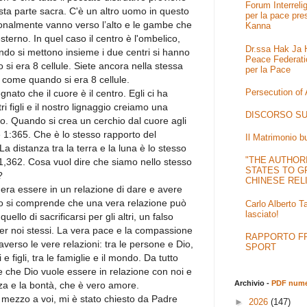
Forum Interrel
esta parte sacra. C'è un altro uomo in questo
per la pace pre
onalmente vanno verso l’alto e le gambe che
Kanna
terno. In quel caso il centro è l'ombelico,
Dr.ssa Hak Ja H
ando si mettono insieme i due centri si hanno
Peace Federati
 si era 8 cellule. Siete ancora nella stessa
per la Pace
 come quando si era 8 cellule.
Persecution of
ato che il cuore è il centro. Egli ci ha
i figli e il nostro lignaggio creiamo una
DISCORSO SU
o. Quando si crea un cerchio dal cuore agli
 è 1:365. Che è lo stesso rapporto del
Il Matrimonio b
 La distanza tra la terra e la luna è lo stesso
"THE AUTHOR
 1,362. Cosa vuol dire che siamo nello stesso
STATES TO G
?
CHINESE REL
dera essere in un relazione di dare e avere
o si comprende che una vera relazione può
Carlo Alberto T
lasciato!
llo di sacrificarsi per gli altri, un falso
i per noi stessi. La vera pace e la compassione
RAPPORTO FRA
verso le vere relazioni: tra le persone e Dio,
SPORT
 e figli, tra le famiglie e il mondo. Da tutto
he Dio vuole essere in relazione con noi e
Archivio -
PDF numer
ezza e la bontà, che è vero amore.
n mezzo a voi, mi è stato chiesto da Padre
►
2026
(147)