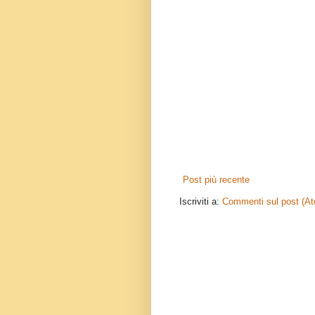
Post più recente
Iscriviti a:
Commenti sul post (A