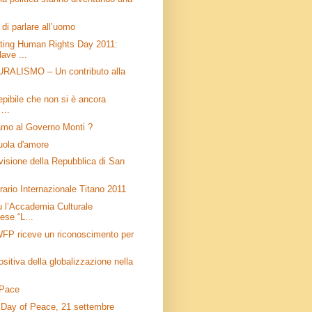
 di parlare all’uomo
ing Human Rights Day 2011:
ave ...
ALISMO – Un contributo alla
pibile che non si è ancora
...
amo al Governo Monti ?
uola d'amore
visione della Repubblica di San
rario Internazionale Titano 2011
u l’Accademia Culturale
se “L...
WFP riceve un riconoscimento per
ositiva della globalizzazione nella
 Pace
l Day of Peace, 21 settembre