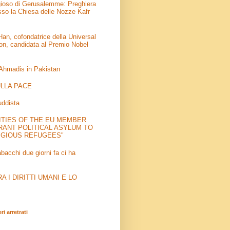
igioso di Gerusalemme: Preghiera
sso la Chiesa delle Nozze Kafr
an, cofondatrice della Universal
on, candidata al Premio Nobel
 Ahmadis in Pakistan
LLA PACE
uddista
ITIES OF THE EU MEMBER
RANT POLITICAL ASYLUM TO
IGIOUS REFUGEES"
abacchi due giorni fa ci ha
 I DIRITTI UMANI E LO
i arretrati