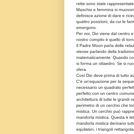
rette sono state rappresentat
Maschio e femmina si muovono
definisce azione di dare e rice
quattro posizioni, da cui le fam
emergono.
Per noi, Dio viene dal centro e
nostro compito è quello di torn
Il Padre Moon parla delle relaz
stesse parlando della tradizi
matematicamente. Quando cons
si forma un ottaedro. Se si ruo
sfera.
Così Dio deve prima di tutto a
C'è un'equazione per la seque
necessario un quadrato perfett
perfetto con un centro comune
architettura di tutte le grandi 
perimetro di un cerchio che toc
mistica. Un cerchio può rappres
mandorla mistica. Questa è let
mandorla mistica derivano tutte l
equilateri, i triangoli rettang