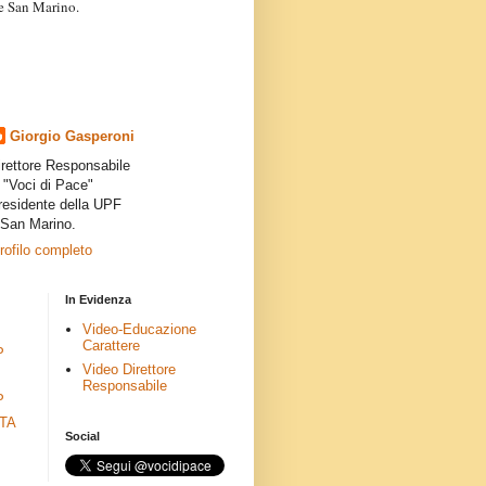
a e San Marino.
articoli dei collaboratori,
ro degli autori e non
presenta la linea editoriale che
indipendente”.
Giorgio Gasperoni
irettore Responsabile
i "Voci di Pace"
residente della UPF
 San Marino.
profilo completo
In Evidenza
Video-Educazione
Carattere
P
Video Direttore
Responsabile
P
ETA
Social