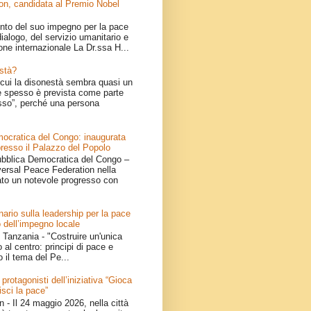
on, candidata al Premio Nobel
nto del suo impegno per la pace
ialogo, del servizio umanitario e
one internazionale La Dr.ssa H...
stà?
cui la disonestà sembra quasi un
 spesso è prevista come parte
sso”, perché una persona
ocratica del Congo: inaugurata
resso il Palazzo del Popolo
bblica Democratica del Congo –
iversal Peace Federation nella
ato un notevole progresso con
ario sulla leadership per la pace
 dell’impegno locale
Tanzania - "Costruire un'unica
 al centro: principi di pace e
o il tema del Pe...
 protagonisti dell’iniziativa “Gioca
isci la pace”
- Il 24 maggio 2026, nella città