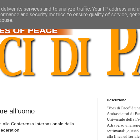
deliver its services and to analyze traffic. Your IP address and 
formance and security metrics to ensure quality of service, gen
abuse.
Descrizione
"Voci di Pace" è una
are all’uomo
Ambasciatori di Pa
Universale della Pa
 alla Conferenza Internazionale della
Attraverso una serie
Federation
settimanali, questo
alla linea editoriale