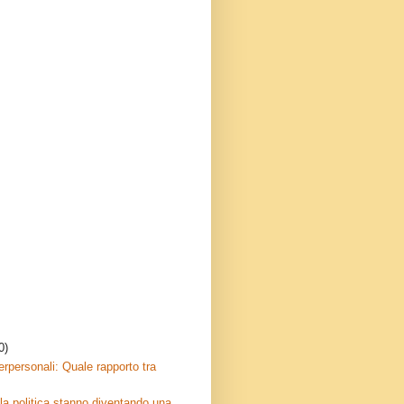
0)
erpersonali: Quale rapporto tra
lla politica stanno diventando una