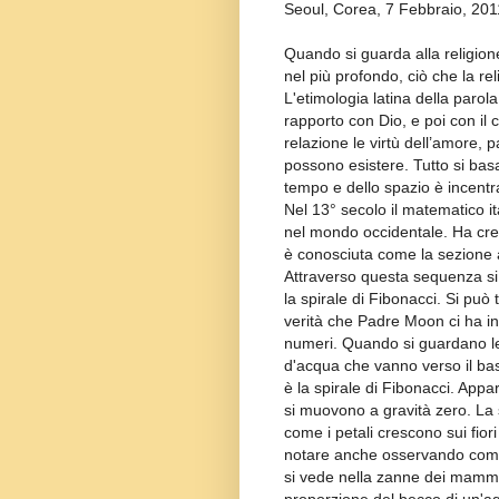
Seoul, Corea, 7 Febbraio, 201
Quando si guarda alla religion
nel più profondo, ciò che la re
L'etimologia latina della parol
rapporto con Dio, e poi con il c
relazione le virtù dell’amore,
possono esistere. Tutto si basa
tempo e dello spazio è incentrat
Nel 13° secolo il matematico it
nel mondo occidentale. Ha cre
è conosciuta come la sezione a
Attraverso questa sequenza si
la spirale di Fibonacci. Si può 
verità che Padre Moon ci ha ins
numeri. Quando si guardano le g
d'acqua che vanno verso il bas
è la spirale di Fibonacci. App
si muovono a gravità zero. La s
come i petali crescono sui fiori
notare anche osservando come c
si vede nella zanne dei mammife