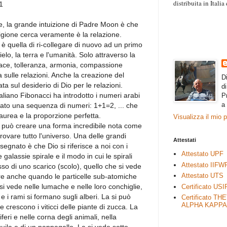
distribuita in Itali
1
“Il contenuto degli 
esprimono il pensie
e, la grande intuizione di Padre Moon è che
necessariamente rap
ligione cerca veramente è la relazione.
rimane autonoma e 
a è quella di ri-collegare di nuovo ad un primo
ielo, la terra e l'umanità. Solo attraverso la
 pace, tolleranza, armonia, compassione
 sulle relazioni. Anche la creazione del
D
a sul desiderio di Dio per le relazioni.
d
aliano Fibonacci ha introdotto i numeri arabi
P
a
ato una sequenza di numeri: 1+1=2, ... che
urea e la proporzione perfetta.
Visualizza il mio 
 può creare una forma incredibile nota come
trovare tutto l'universo. Una delle grandi
Attestati
egnato è che Dio si riferisce a noi con i
Attestato UPF
alassie spirale e il modo in cui le spirali
Attestato IIFW
so di uno scarico (scolo), quello che si vede
Attestato UTS
are anche quando le particelle sub-atomiche
i vede nelle lumache e nelle loro conchiglie,
Certificato USI
 e i rami si formano sugli alberi. La si può
Certificato TH
ALPHA KAPPA
rescono i viticci delle piante di zucca. La
ri e nelle corna degli animali, nella