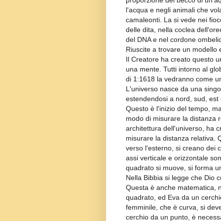
proporzione del becco di un'aq
l'acqua e negli animali che vol
camaleonti. La si vede nei fioc
delle dita, nella coclea dell'ore
del DNA e nel cordone ombelic
Riuscite a trovare un modello
Il Creatore ha creato questo un
una mente. Tutti intorno al g
di 1:1618 la vedranno come un
L'universo nasce da una singo
estendendosi a nord, sud, est 
Questo è l'inizio del tempo, m
modo di misurare la distanza re
architettura dell'universo, ha 
misurare la distanza relativa.
verso l'esterno, si creano dei 
assi verticale e orizzontale s
quadrato si muove, si forma un
Nella Bibbia si legge che Dio
Questa è anche matematica, n
quadrato, ed Eva da un cerchi
femminile, che è curva, si dev
cerchio da un punto, è necessar