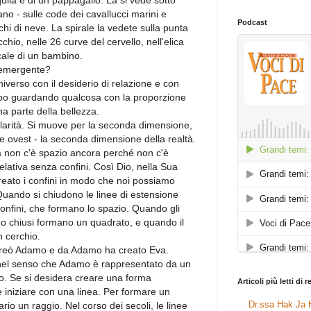
uila e di un pappagallo. La si vede sotto
ano - sulle code dei cavallucci marini e
Podcast
chi di neve. La spirale la vedete sulla punta
cchio, nelle 26 curve del cervello, nell'elica
ale di un bambino.
 emergente?
iverso con il desiderio di relazione e con
lobo guardando qualcosa con la proporzione
a parte della bellezza.
larità. Si muove per la seconda dimensione,
e ovest - la seconda dimensione della realtà.
a non c'è spazio ancora perché non c'è
lativa senza confini. Così Dio, nella Sua
creato i confini in modo che noi possiamo
 Quando si chiudono le linee di estensione
confini, che formano lo spazio. Quando gli
ono chiusi formano un quadrato, e quando il
 cerchio.
 creò Adamo e da Adamo ha creato Eva.
el senso che Adamo è rappresentato da un
o. Se si desidera creare una forma
Articoli più letti di 
e iniziare con una linea. Per formare un
Dr.ssa Hak Ja H
io un raggio. Nel corso dei secoli, le linee