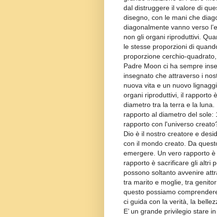
dal distruggere il valore di qu
disegno, con le mani che diag
diagonalmente vanno verso l’es
non gli organi riproduttivi. Qu
le stesse proporzioni di quando
proporzione cerchio-quadrato,
Padre Moon ci ha sempre insegn
insegnato che attraverso i nostr
nuova vita e un nuovo lignaggi
organi riproduttivi, il rapporto
diametro tra la terra e la luna.
rapporto al diametro del sole:
rapporto con l'universo creato
Dio è il nostro creatore e desi
con il mondo creato. Da quest
emergere. Un vero rapporto è que
rapporto è sacrificare gli altr
possono soltanto avvenire attra
tra marito e moglie, tra genitori
questo possiamo comprendere c
ci guida con la verità, la bell
E’ un grande privilegio stare i