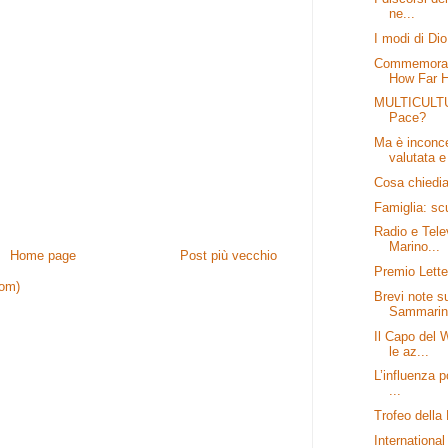
ne...
I modi di Dio
Commemorat
How Far H
MULTICULTUR
Pace?
Ma è inconce
valutata e 
Cosa chiedi
Famiglia: sc
Radio e Tele
Marino...
Home page
Post più vecchio
Premio Lette
tom)
Brevi note s
Sammarine
Il Capo del 
le az...
L’influenza p
...
Trofeo della
Internationa