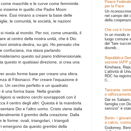
Peace Federati
e come maschile e le curve come femminile.
per la Pace
 insieme in quello che Padre Moon
Un riconoscime
vere. Essi mirano a creare la base delle
nel campo del d
della cooperazi
iglie, le comunità, le società, le nazioni
Che cos’è l’one
 si rivela al mondo. Per noi, come umanità, il
In un mondo in 
are al centro della nostra unità, che è Dio.
luogo comune e
del “fare succe
ioni sinistra-destra, su-giù. Ho pensato che
dovreb...
one confuciana, ma stava parlando
ideriamo questo sul piano tridimensionale,
Repubblica Dem
ta questo in qualsiasi direzione, si crea una
sezione IAPP p
Kinshasa, Repu
L’attività di Un
ver avuto forme base per creare una sfera.
RDC ha registr
nza di Fibonacci. Per creare l'equazione è
l’i...
o. Un cerchio perfetto e un quadrato
Tanzania: semin
 è una forma base. Nella grande
e rafforzamento
religioni si vedono cerchi sovrapposti con il
Dar es Salaam, 
ca il centro degli altri. Questa è la mandorla
famiglia con Dio
servizio" è stat
entare Dio e l'altro uomo. Cristo viene dalla
teralmente il grembo della creazione. Dalla
Benin: i giovani
e forme: ovali, triangolari, i triangoli
a calcio, costru
olari emergono da questo grembo della
Godomey, Benin 