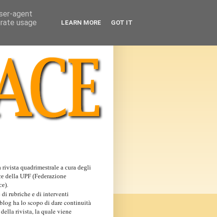
user-agent
erate usage
LEARN MORE
GOT IT
 rivista quadrimestrale a cura degli
ce della UPF (Federazione
ce).
 di rubriche e di interventi
 blog ha lo scopo di dare continuità
 della rivista, la quale viene