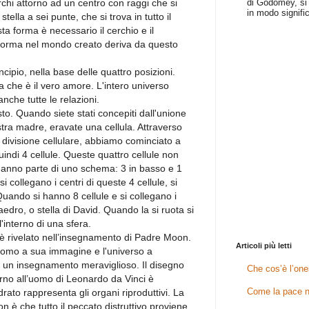
di Godomey, si 
rchi attorno ad un centro con raggi che si
in modo signific
ella a sei punte, che si trova in tutto il
a forma è necessario il cerchio e il
 forma nel mondo creato deriva da questo
ipio, nella base delle quattro posizioni.
 che è il vero amore. L'intero universo
che tutte le relazioni.
to. Quando siete stati concepiti dall'unione
tra madre, eravate una cellula. Attraverso
 divisione cellulare, abbiamo cominciato a
quindi 4 cellule. Queste quattro cellule non
. Fanno parte di uno schema: 3 in basso e 1
 collegano i centri di queste 4 cellule, si
Quando si hanno 8 cellule e si collegano i
raedro, o stella di David. Quando la si ruota si
'interno di una sfera.
o è rivelato nell’insegnamento di Padre Moon.
Articoli più letti
'uomo a sua immagine e l'universo a
un insegnamento meraviglioso. Il disegno
Che cos’è l’one
orno all’uomo di Leonardo da Vinci è
Come la pace n
drato rappresenta gli organi riproduttivi. La
 è che tutto il peccato distruttivo proviene