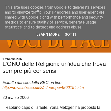
This site uses cookies from Google to deliver its services
and to analyze traffic. Your IP address and user-agent are
shared with Google along with performance and security
metrics to ensure quality of service, generate usage
statistics, and to detect and address abuse.
LEARN MORE
GOT IT
1 febbraio 2007
L'ONU delle Religioni: un'idea che trova
sempre più consensi
Estratto dal sito della BBC on line:
http://news.bbc.co.uk/2/hi/europe/4800194.stm
20 marzo 2006
Il Rabbino capo di Israele, Yona Metzger, ha proposto la