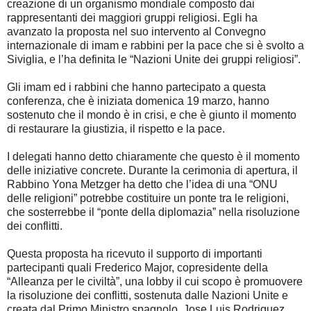
creazione di un organismo mondiale composto dai
rappresentanti dei maggiori gruppi religiosi. Egli ha
avanzato la proposta nel suo intervento al Convegno
internazionale di imam e rabbini per la pace che si è svolto a
Siviglia, e l’ha definita le “Nazioni Unite dei gruppi religiosi”.
Gli imam ed i rabbini che hanno partecipato a questa
conferenza, che è iniziata domenica 19 marzo, hanno
sostenuto che il mondo è in crisi, e che è giunto il momento
di restaurare la giustizia, il rispetto e la pace.
I delegati hanno detto chiaramente che questo è il momento
delle iniziative concrete. Durante la cerimonia di apertura, il
Rabbino Yona Metzger ha detto che l’idea di una “ONU
delle religioni” potrebbe costituire un ponte tra le religioni,
che sosterrebbe il “ponte della diplomazia” nella risoluzione
dei conflitti.
Questa proposta ha ricevuto il supporto di importanti
partecipanti quali Frederico Major, copresidente della
“Alleanza per le civiltà”, una lobby il cui scopo è promuovere
la risoluzione dei conflitti, sostenuta dalle Nazioni Unite e
creata dal Primo Ministro spagnolo, Jose Luis Rodriguez