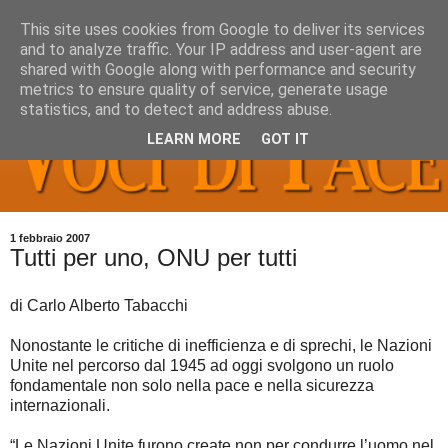
This site uses cookies from Google to deliver its services
and to analyze traffic. Your IP address and user-agent are
shared with Google along with performance and security
metrics to ensure quality of service, generate usage
statistics, and to detect and address abuse.
LEARN MORE
GOT IT
1 febbraio 2007
Tutti per uno, ONU per tutti
di Carlo Alberto Tabacchi
Nonostante le critiche di inefficienza e di sprechi, le Nazioni
Unite nel percorso dal 1945 ad oggi svolgono un ruolo
fondamentale non solo nella pace e nella sicurezza
internazionali.
“Le Nazioni Unite furono create non per condurre l’uomo nel