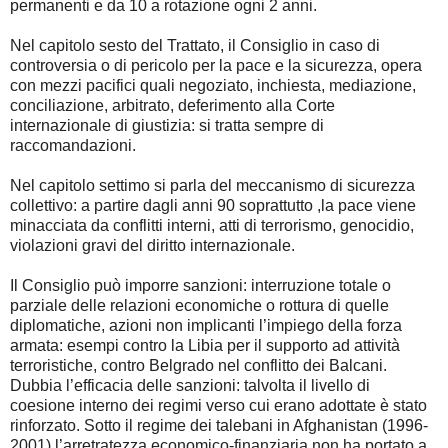
permanenti e da 10 a rotazione ogni 2 anni.
Nel capitolo sesto del Trattato, il Consiglio in caso di
controversia o di pericolo per la pace e la sicurezza, opera
con mezzi pacifici quali negoziato, inchiesta, mediazione,
conciliazione, arbitrato, deferimento alla Corte
internazionale di giustizia: si tratta sempre di
raccomandazioni.
Nel capitolo settimo si parla del meccanismo di sicurezza
collettivo: a partire dagli anni 90 soprattutto ,la pace viene
minacciata da conflitti interni, atti di terrorismo, genocidio,
violazioni gravi del diritto internazionale.
Il Consiglio può imporre sanzioni: interruzione totale o
parziale delle relazioni economiche o rottura di quelle
diplomatiche, azioni non implicanti l’impiego della forza
armata: esempi contro la Libia per il supporto ad attività
terroristiche, contro Belgrado nel conflitto dei Balcani.
Dubbia l’efficacia delle sanzioni: talvolta il livello di
coesione interno dei regimi verso cui erano adottate è stato
rinforzato. Sotto il regime dei talebani in Afghanistan (1996-
2001) l’arretratezza economico-finanziaria non ha portato a