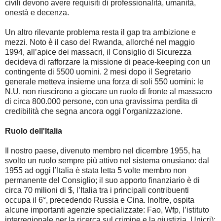
civili devono avere requisiti di professionalità, umanità,
onestà e decenza.
Un altro rilevante problema resta il gap tra ambizione e
mezzi. Noto è il caso del Rwanda, allorché nel maggio
1994, all’apice dei massacri, il Consiglio di Sicurezza
decideva di rafforzare la missione di peace-keeping con un
contingente di 5500 uomini. 2 mesi dopo il Segretario
generale metteva insieme una forza di soli 550 uomini: le
N.U. non riuscirono a giocare un ruolo di fronte al massacro
di circa 800.000 persone, con una gravissima perdita di
credibilità che segna ancora oggi l’organizzazione.
Ruolo dell'Italia
Il nostro paese, divenuto membro nel dicembre 1955, ha
svolto un ruolo sempre più attivo nel sistema onusiano: dal
1955 ad oggi l’Italia è stata letta 5 volte membro non
permanente del Consiglio; il suo apporto finanziario è di
circa 70 milioni di $, l’Italia tra i principali contribuenti
occupa il 6°, precedendo Russia e Cina. Inoltre, ospita
alcune importanti agenzie specializzate: Fao, Wfp, l’istituto
interregionale per la ricerca sul crimine e la giustizia, Unicri);