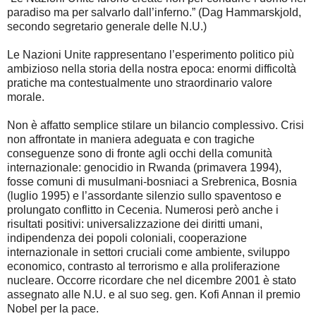
paradiso ma per salvarlo dall’inferno.” (Dag Hammarskjold,
secondo segretario generale delle N.U.)
Le Nazioni Unite rappresentano l’esperimento politico più
ambizioso nella storia della nostra epoca: enormi difficoltà
pratiche ma contestualmente uno straordinario valore
morale.
Non è affatto semplice stilare un bilancio complessivo. Crisi
non affrontate in maniera adeguata e con tragiche
conseguenze sono di fronte agli occhi della comunità
internazionale: genocidio in Rwanda (primavera 1994),
fosse comuni di musulmani-bosniaci a Srebrenica, Bosnia
(luglio 1995) e l’assordante silenzio sullo spaventoso e
prolungato conflitto in Cecenia. Numerosi però anche i
risultati positivi: universalizzazione dei diritti umani,
indipendenza dei popoli coloniali, cooperazione
internazionale in settori cruciali come ambiente, sviluppo
economico, contrasto al terrorismo e alla proliferazione
nucleare. Occorre ricordare che nel dicembre 2001 è stato
assegnato alle N.U. e al suo seg. gen. Kofi Annan il premio
Nobel per la pace.