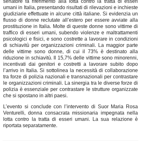
senatore fa riferimento alla lotta contro la tratta di esseri
umani in Italia, presentando risultati di rilevazioni e inchieste
giudiziarie effettuate in alcune città italiane. Si evidenzia un
flusso di donne reclutate all’estero per essere avviate alla
prostituzione in Italia. Molte di queste donne sono vittime di
traffico di esseri umani, subendo violenze e maltrattamenti
psicologici e fisici, e sono costrette a lavorare in condizioni
di schiavitù per organizzazioni criminali. La maggior parte
delle vittime sono donne, di cui il 73% è destinato alla
riduzione in schiavitù. Il 15,7% delle vittime sono minorenni,
incentivati dai genitori e costretti a lavorare subito dopo
l’arrivo in Italia. Si sottolinea la necessità di collaborazione
tra forze di polizia nazionali e transnazionali per contrastare
le organizzazioni criminali. La sinergia tra le diverse forze di
polizia è essenziale per contrastare le strutture organizzate
che si spostano in altri paesi.
L’evento si conclude con l’intervento di Suor Maria Rosa
Venturelli, donna consacrata missionaria impegnata nella
lotta contro la tratta di esseri umani. La sua relazione è
riportata separatamente.