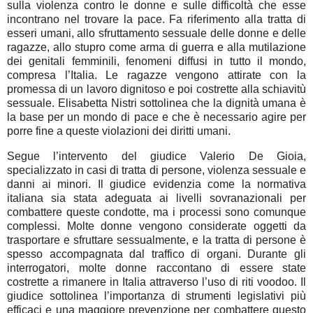
sulla violenza contro le donne e sulle difficoltà che esse
incontrano nel trovare la pace. Fa riferimento alla tratta di
esseri umani, allo sfruttamento sessuale delle donne e delle
ragazze, allo stupro come arma di guerra e alla mutilazione
dei genitali femminili, fenomeni diffusi in tutto il mondo,
compresa l’Italia. Le ragazze vengono attirate con la
promessa di un lavoro dignitoso e poi costrette alla schiavitù
sessuale. Elisabetta Nistri sottolinea che la dignità umana è
la base per un mondo di pace e che è necessario agire per
porre fine a queste violazioni dei diritti umani.
Segue l’intervento del giudice Valerio De Gioia,
specializzato in casi di tratta di persone, violenza sessuale e
danni ai minori. Il giudice evidenzia come la normativa
italiana sia stata adeguata ai livelli sovranazionali per
combattere queste condotte, ma i processi sono comunque
complessi. Molte donne vengono considerate oggetti da
trasportare e sfruttare sessualmente, e la tratta di persone è
spesso accompagnata dal traffico di organi. Durante gli
interrogatori, molte donne raccontano di essere state
costrette a rimanere in Italia attraverso l’uso di riti voodoo. Il
giudice sottolinea l’importanza di strumenti legislativi più
efficaci e una maggiore prevenzione per combattere questo