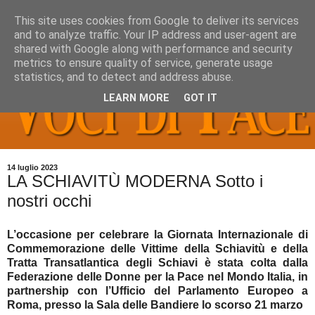
This site uses cookies from Google to deliver its services
and to analyze traffic. Your IP address and user-agent are
shared with Google along with performance and security
metrics to ensure quality of service, generate usage
statistics, and to detect and address abuse.
LEARN MORE
GOT IT
14 luglio 2023
LA SCHIAVITÙ MODERNA Sotto i
nostri occhi
L’occasione per celebrare la Giornata Internazionale di
Commemorazione delle Vittime della Schiavitù e della
Tratta Transatlantica degli Schiavi è stata colta dalla
Federazione delle Donne per la Pace nel Mondo Italia, in
partnership con l’Ufficio del Parlamento Europeo a
Roma, presso la Sala delle Bandiere lo scorso 21 marzo