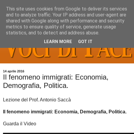
This site uses cookies from Google to deliver its services
and to analyze traffic. Your IP address and user-agent are
shared with Google along with performance and security
metrics to ensure quality of service, generate usage
statistics, and to detect and address abuse.
LEARN MORE
GOT IT
14 aprile 2016
Il fenomeno immigrati: Economia,
Demografia, Politica.
Lezione del Prof. Antonio Saccà
Il fenomeno immigrati: Economia, Demografia, Politica.
Guarda il Video