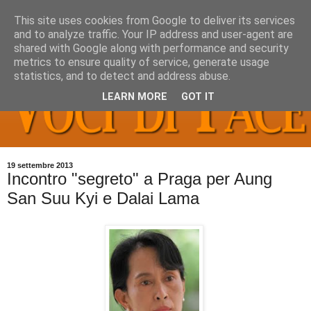
This site uses cookies from Google to deliver its services
and to analyze traffic. Your IP address and user-agent are
shared with Google along with performance and security
metrics to ensure quality of service, generate usage
statistics, and to detect and address abuse.
LEARN MORE
GOT IT
19 settembre 2013
Incontro "segreto" a Praga per Aung
San Suu Kyi e Dalai Lama