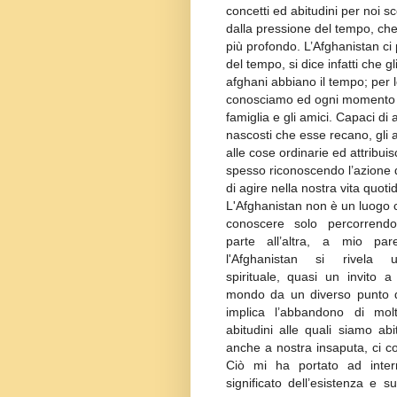
concetti ed abitudini per noi s
dalla pressione del tempo, che
più profondo. L’Afghanistan ci 
del tempo, si dice infatti che g
afghani abbiano il tempo; per lo
conosciamo ed ogni momento è 
famiglia e gli amici. Capaci di 
nascosti che esse recano, gli a
alle cose ordinarie ed attribui
spesso riconoscendo l’azione di 
di agire nella nostra vita quot
L'Afghanistan non è un luogo 
conoscere solo percorrend
parte all’altra, a mio pare
l'Afghanistan si rivela u
spirituale, quasi un invito a
mondo da un diverso punto di
implica l’abbandono di mo
abitudini alle quali siamo abi
anche a nostra insaputa, ci c
Ciò mi ha portato ad inter
significato dell’esistenza e s