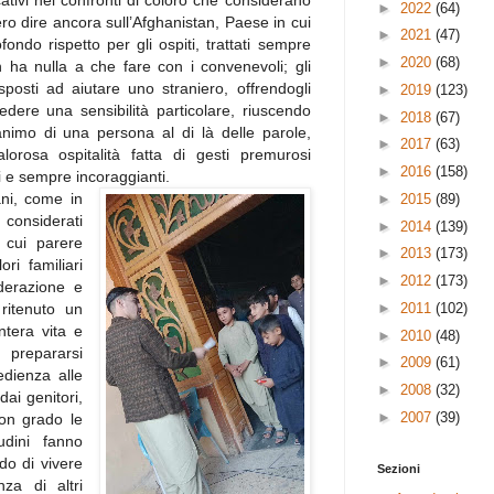
cativi nei confronti di coloro che considerano
►
2022
(64)
ro dire ancora sull’Afghanistan, Paese in cui
►
2021
(47)
ndo rispetto per gli ospiti, trattati sempre
►
2020
(68)
 ha nulla a che fare con i convenevoli; gli
sposti ad aiutare uno straniero, offrendogli
►
2019
(123)
sedere una sensibilità particolare, riuscendo
►
2018
(67)
animo di una persona al di là delle parole,
►
2017
(63)
orosa ospitalità fatta di gesti premurosi
►
2016
(158)
 e sempre incoraggianti.
ani, come in
►
2015
(89)
 considerati
►
2014
(139)
 cui parere
►
2013
(173)
ri familiari
►
2012
(173)
derazione e
►
2011
(102)
ritenuto un
ntera vita e
►
2010
(48)
repararsi
►
2009
(61)
dienza alle
►
2008
(32)
dai genitori,
►
2007
(39)
on grado le
udini fanno
o di vivere
Sezioni
nza di altri