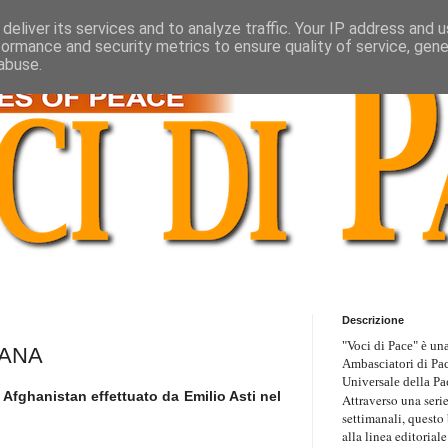
deliver its services and to analyze traffic. Your IP address and 
formance and security metrics to ensure quality of service, gen
abuse.
Descrizione
"Voci di Pace" è una
GANA
Ambasciatori di Pa
Universale della Pa
 Afghanistan effettuato da Emilio Asti nel
Attraverso una serie
settimanali, questo
alla linea editoriale