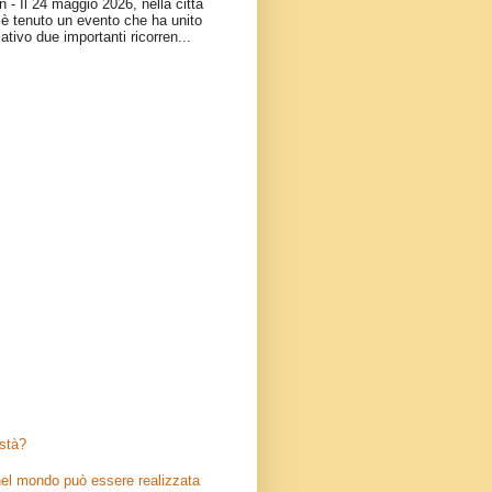
- Il 24 maggio 2026, nella città
è tenuto un evento che ha unito
ativo due importanti ricorren...
stà?
el mondo può essere realizzata