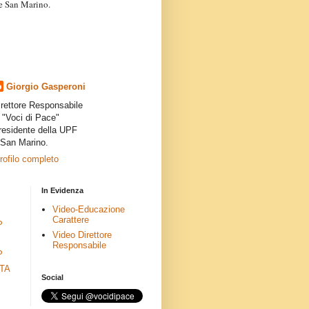
a e San Marino.
articoli dei collaboratori,
ro degli autori e non
presenta la linea editoriale che
indipendente”.
Giorgio Gasperoni
irettore Responsabile
i "Voci di Pace"
residente della UPF
 San Marino.
profilo completo
In Evidenza
Video-Educazione
Carattere
P
Video Direttore
Responsabile
P
ETA
Social