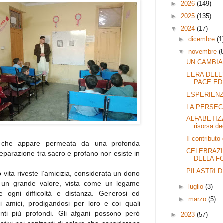
►
2026
(149)
►
2025
(135)
▼
2024
(17)
►
dicembre
(1
▼
novembre
(
UN CAMBIA
L’ERA DELL
PACE ED
ESPERIEN
LA PERSEC
ALFABETIZ
risorsa de
Il contributo 
à, che appare permeata da una profonda
CELEBRAZI
a separazione tra sacro e profano non esiste in
DELLA F
PILASTRI 
 vita riveste l’amicizia, considerata un dono
no un grande valore, vista come un legame
►
luglio
(3)
e ogni difficoltà e distanza. Generosi ed
►
marzo
(5)
i amici, prodigandosi per loro e coi quali
nti più profondi. Gli afgani possono però
►
2023
(57)