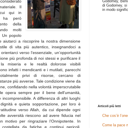
Godomey, Benin 
nsiderato
di Godomey, si 
ateriale. Il
in modo signific
 cui qui in
, ha però
ento della
ndo molti
i. Un popolo
 aiutarci a riscoprire la nostra dimensione
ile di vita più autentico, insegnandoci a
 orientarci verso l’essenziale, un’opportunità
ne più profonda di noi stessi e purificare il
la miseria e le realtà dolorose visibili
no infatti i mendicanti e i mutilati, parecchi
otalmente privi di risorse, cercano di
stanze più avverse. Tale condizione viene da
ne, confidando nella volontà imperscrutabile
uale opera sempre per il bene dell’umanità,
incomprensibile. A differenza di altri luoghi
 dignità e quieta sopportazione, per loro è
Articoli più letti
ratitudine verso Allah, da cui dipende ogni
lte avversità riescono ad avere fiducia nel
Che cos’è l’one
 motivo per ringraziare l’Onnipotente. In
Come la pace n
r costellata da fatiche e continui pericoli,