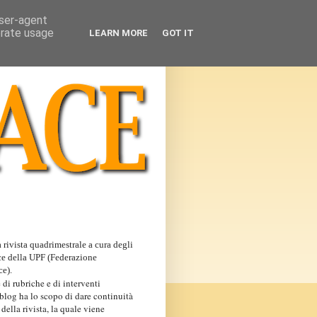
user-agent
erate usage
LEARN MORE
GOT IT
 rivista quadrimestrale a cura degli
ce della UPF (Federazione
ce).
 di rubriche e di interventi
 blog ha lo scopo di dare continuità
 della rivista, la quale viene