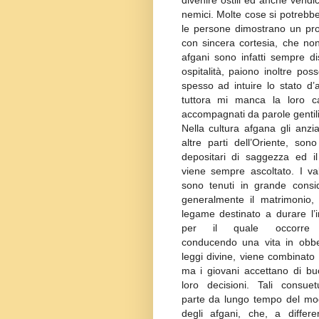
divenire ostili ed anche vendi
nemici. Molte cose si potrebbe
le persone dimostrano un profo
con sincera cortesia, che non
afgani sono infatti sempre di
ospitalità, paiono inoltre pos
spesso ad intuire lo stato d’
tuttora mi manca la loro cal
accompagnati da parole gentili
Nella cultura afgana gli anzi
altre parti dell’Oriente, sono
depositari di saggezza ed il
viene sempre ascoltato. I valo
sono tenuti in grande consi
generalmente il matrimonio, 
legame destinato a durare l’i
per il quale occorre p
conducendo una vita in obbe
leggi divine, viene combinato 
ma i giovani accettano di bu
loro decisioni. Tali consuet
parte da lungo tempo del mod
degli afgani, che, a differe