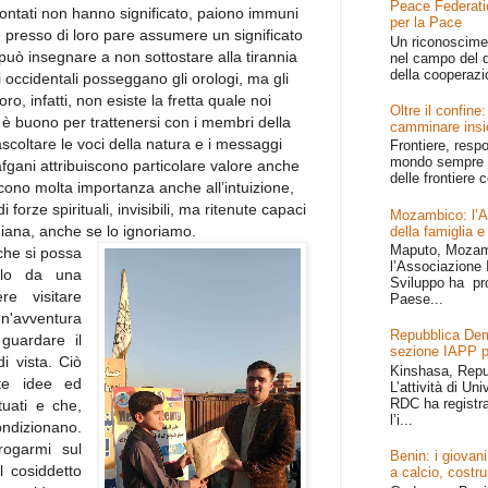
Peace Federati
contati non hanno significato, paiono immuni
per la Pace
 presso di loro pare assumere un significato
Un riconoscime
può insegnare a non sottostare alla tirannia
nel campo del d
della cooperazi
li occidentali posseggano gli orologi, ma gli
ro, infatti, non esiste la fretta quale noi
Oltre il confin
buono per trattenersi con i membri della
camminare ins
ascoltare le voci della natura e i messaggi
Frontiere, resp
mondo sempre p
fgani attribuiscono particolare valore anche
delle frontiere c
scono molta importanza anche all’intuizione,
forze spirituali, invisibili, ma ritenute capaci
Mozambico: l’Afr
idiana, anche se lo ignoriamo.
della famiglia e
Maputo, Mozamb
che si possa
l’Associazione I
olo da una
Sviluppo ha pr
re visitare
Paese...
n'avventura
Repubblica Dem
 guardare il
sezione IAPP p
 vista. Ciò
Kinshasa, Repu
lte idee ed
L’attività di Un
RDC ha registr
tuati e che,
l’i...
ondizionano.
rogarmi sul
Benin: i giovani
ul cosiddetto
a calcio, costru