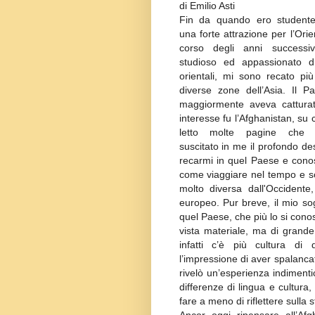
di Emilio Asti
Fin da quando ero studente
una forte attrazione per l’Orie
corso degli anni successi
studioso ed appassionato di
orientali, mi sono recato più
diverse zone dell’Asia. Il P
maggiormente aveva catturat
interesse fu l’Afghanistan, su 
letto molte pagine che 
suscitato in me il profondo des
recarmi in quel Paese e conosc
come viaggiare nel tempo e sc
molto diversa dall'Occident
europeo. Pur breve, il mio so
quel Paese, che più lo si cono
vista materiale, ma di grande 
infatti c’è più cultura d
l’impressione di aver spalanca
rivelò un’esperienza indimenti
differenze di lingua e cultura
fare a meno di riflettere sulla