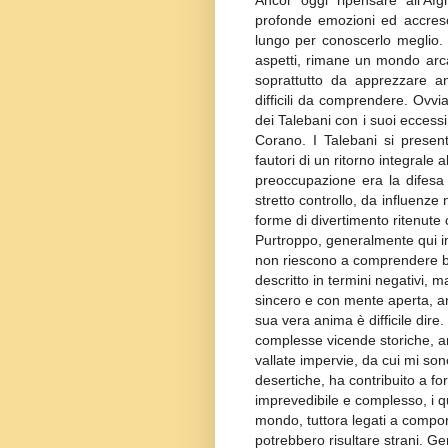
Ancor oggi ripensare all’Af
profonde emozioni ed accresce
lungo per conoscerlo meglio. 
aspetti, rimane un mondo arca
soprattutto da apprezzare an
difficili da comprendere. Ovvia
dei Talebani con i suoi eccessi
Corano. I Talebani si presen
fautori di un ritorno integrale 
preoccupazione era la difesa
stretto controllo, da influenze 
forme di divertimento ritenute 
Purtroppo, generalmente qui in
non riescono a comprendere be
descritto in termini negativi,
sincero e con mente aperta, a
sua vera anima è difficile dire
complesse vicende storiche, an
vallate impervie, da cui mi son
desertiche, ha contribuito a for
imprevedibile e complesso, i q
mondo, tuttora legati a compor
potrebbero risultare strani. Gen