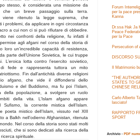
mpo stesso, è considerata una missione da
Forum Interrel
che un breve passaggio sulla terra.
per la pace pre
Kanna
 viene ritenuto la legge suprema, che
ti i problemi, da applicare in ogni circostanza
Dr.ssa Hak Ja H
cro a cui non ci si può rifiutare di obbedire.
Peace Federati
o nei confronti della religione, fu infatti il
per la Pace
 permise agli afgani nel corso della storia di
Persecution of
o loro un’incredibile capacità di resistenza,
a parte dell’Unione Sovietica, le cui truppe
DISCORSO SU
i. L’eroica lotta contro l’esercito sovietico,
 di fede e rappresenta tuttora un mito
Il Matrimonio b
riottismo. Fin dall’antichità diverse religioni
"THE AUTHOR
rio afgano, che vide il diffondersi dello
STATES TO G
Induismo e del Buddismo, ma fu poi l’Islam,
CHINESE REL
lità della popolazione, a svolgere un ruolo
Carlo Alberto T
ambiti della vita. L’Islam afgano appare
lasciato!
 Sufismo, la corrente mistica dell’Islam.
e poeta mistico dell’Islam, vissuto nel XIII
RAPPORTO FRA
SPORT
ato a Balkh nell’odierno Afghanistan, ritenuta
 mondo. Nel corso della storia sono stati molti
ciuti, che si sono dedicati alla ricerca della
Archivio -
PDF numer
ricerca spirituale.