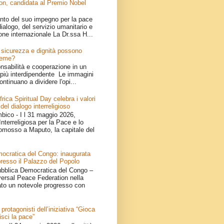
on, candidata al Premio Nobel
nto del suo impegno per la pace
ialogo, del servizio umanitario e
one internazionale La Dr.ssa H...
e: sicurezza e dignità possono
ieme?
onsabilità e cooperazione in un
iù interdipendente Le immagini
ontinuano a dividere l'opi...
ica Spiritual Day celebra i valori
 del dialogo interreligioso
ico - I l 31 maggio 2026,
nterreligiosa per la Pace e lo
omosso a Maputo, la capitale del
ocratica del Congo: inaugurata
resso il Palazzo del Popolo
bblica Democratica del Congo –
iversal Peace Federation nella
ato un notevole progresso con
 protagonisti dell’iniziativa “Gioca
isci la pace”