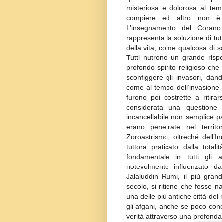
misteriosa e dolorosa al te
compiere ed altro non è 
L’insegnamento del Corano
rappresenta la soluzione di tut
della vita, come qualcosa di sa
Tutti nutrono un grande rispett
profondo spirito religioso che
sconfiggere gli invasori, dand
come al tempo dell’invasione d
furono poi costrette a ritirars
considerata una questione
incancellabile non semplice pat
erano penetrate nel territo
Zoroastrismo, oltreché dell’
tuttora praticato dalla tota
fondamentale in tutti gli 
notevolmente influenzato dal
Jalaluddin Rumi, il più grand
secolo, si ritiene che fosse n
una delle più antiche città del
gli afgani, anche se poco conos
verità attraverso una profonda 