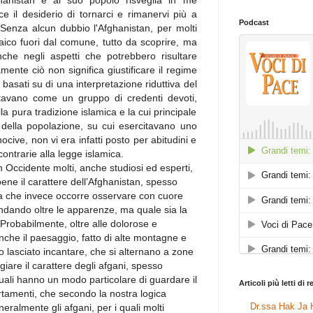
ghanistan e al suo popolo risveglia in me
 il desiderio di tornarci e rimanervi più a
Podcast
Senza alcun dubbio l'Afghanistan, per molti
ico fuori dal comune, tutto da scoprire, ma
che negli aspetti che potrebbero risultare
mente ciò non significa giustificare il regime
 basati su di una interpretazione riduttiva del
tavano come un gruppo di credenti devoti,
alla pura tradizione islamica e la cui principale
 della popolazione, su cui esercitavano uno
nocive, non vi era infatti posto per abitudini e
contrarie alla legge islamica.
 Occidente molti, anche studiosi ed esperti,
ne il carattere dell’Afghanistan, spesso
 ma che invece occorre osservare con cuore
ndando oltre le apparenze, ma quale sia la
. Probabilmente, oltre alle dolorose e
che il paesaggio, fatto di alte montagne e
o lasciato incantare, che si alternano a zone
giare il carattere degli afgani, spesso
uali hanno un modo particolare di guardare il
Articoli più letti di 
tamenti, che secondo la nostra logica
Dr.ssa Hak Ja H
eralmente gli afgani, per i quali molti