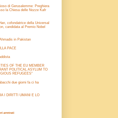
igioso di Gerusalemme: Preghiera
sso la Chiesa delle Nozze Kafr
an, cofondatrice della Universal
on, candidata al Premio Nobel
 Ahmadis in Pakistan
LLA PACE
uddista
ITIES OF THE EU MEMBER
RANT POLITICAL ASYLUM TO
IGIOUS REFUGEES"
abacchi due giorni fa ci ha
 I DIRITTI UMANI E LO
i arretrati