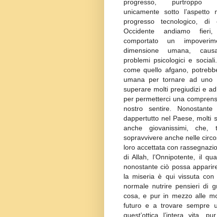
progresso, purtroppo co
unicamente sotto l’aspetto m
progresso tecnologico, di
Occidente andiamo fieri
comportato un impoverim
dimensione umana, causa
problemi psicologici e social
come quello afgano, potrebbe
umana per tornare ad uno st
superare molti pregiudizi e ad
per permetterci una comprensio
nostro sentire. Nonostante 
dappertutto nel Paese, molti so
anche giovanissimi, che, t
sopravvivere anche nelle circo
loro accettata con rassegnazio
di Allah, l’Onnipotente, il q
nonostante ciò possa apparire 
la miseria è qui vissuta con
normale nutrire pensieri di g
cosa, e pur in mezzo alle mo
futuro e a trovare sempre un
quest’ottica l’intera vita, pu