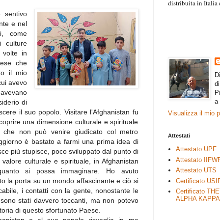
distribuita in Itali
“Il contenuto degli 
 sentivo
esprimono il pensie
nte e nel
necessariamente rap
vi, come
rimane autonoma e 
 culture
 volte in
aese che
o il mio
D
cui avevo
d
avevano
P
a
iderio di
ere il suo popolo. Visitare l'Afghanistan fu
Visualizza il mio 
oprire una dimensione culturale e spirituale
e, che non può venire giudicato col metro
Attestati
ggiorno è bastato a farmi una prima idea di
Attestato UPF
sce più stupisce, poco sviluppato dal punto di
Attestato IIFW
valore culturale e spirituale, in Afghanistan
Attestato UTS
i quanto si possa immaginare. Ho avuto
to la porta su un mondo affascinante e ciò si
Certificato USI
cabile, i contatti con la gente, nonostante le
Certificato TH
ALPHA KAPPA
, sono stati davvero toccanti, ma non potevo
 storia di questo sfortunato Paese.