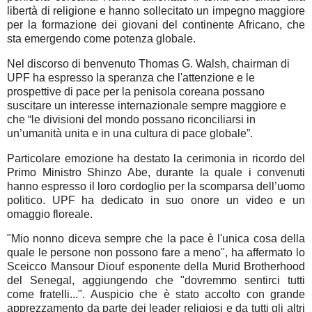
libertà di religione e hanno sollecitato un impegno maggiore
per la formazione dei giovani del continente Africano, che
sta emergendo come potenza globale.
Nel discorso di benvenuto Thomas G. Walsh, chairman di
UPF ha espresso la speranza che l'attenzione e le
prospettive di pace per la penisola coreana possano
suscitare un interesse internazionale sempre maggiore e
che “le divisioni del mondo possano riconciliarsi in
un’umanità unita e in una cultura di pace globale”.
Particolare emozione ha destato la cerimonia in ricordo del
Primo Ministro Shinzo Abe, durante la quale i convenuti
hanno espresso il loro cordoglio per la scomparsa dell’uomo
politico. UPF ha dedicato in suo onore un video e un
omaggio floreale.
"Mio nonno diceva sempre che la pace è l'unica cosa della
quale le persone non possono fare a meno", ha affermato lo
Sceicco Mansour Diouf esponente della Murid Brotherhood
del Senegal, aggiungendo che "dovremmo sentirci tutti
come fratelli...". Auspicio che è stato accolto con grande
apprezzamento da parte dei leader religiosi e da tutti gli altri