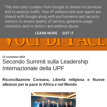
This site uses cookies from Google to deliver its services
and to analyze traffic. Your IP address and user-agent are
shared with Google along with performance and security
metrics to ensure quality of service, generate usage
statistics, and to detect and address abuse.
LEARN MORE
GOT IT
12 novembre 2022
Secondo Summit sulla Leadership
Internazionale della UPF
Riconciliazione Coreana, Libertà religiosa e Nuove
alleanze per la pace in Africa e nel Mondo