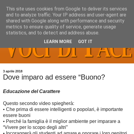
This site uses cookies from Google to deliver its services
and to analyze traffic. Your IP address and user-agent are
shared with Google along with performance and security
metrics to ensure quality of service, generate usage
statistics, and to detect and address abuse.
LEARN MORE
GOT IT
3 aprile 2018
Dove imparo ad essere “Buono?
Educazione del Carattere
Questo secondo video spiegherà:
•
Che prima di essere intelligenti o popolari, è importante
essere buoni
•
Perché la famiglia è il miglior ambiente per imparare a
“Vivere per lo scopo degli altri”
•
Incoraggerà gli studenti ad amare e onorare i loro genitori