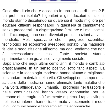
Cosa dire di ciò che è accaduto in una scuola di Lucca? È
un problema isolato? I genitori e gli educatori di tutto il
mondo stanno discutendo su quale sia il modo migliore per
educare cittadini responsabili in quest'era di cambiamenti
senza precedenti. La disgregazione familiare e i mali sociali
che l’accompagnano sono diventati preoccupazioni a livello
mondiale. Molti speravano che i progressi scientifici,
tecnologici ed economici avrebbero portato una maggiore
felicità e soddisfazione all’uomo, ma oggi vediamo che non
è necessariamente così. Tante società stanno
sperimentando un grave sconvolgimento sociale.
Sappiamo che negli ultimi cento anni il mondo è cambiato
drasticamente, in un senso positivo sotto tanti aspetti. La
scienza e la tecnologia moderna hanno aiutato a migliorare
lo standard materiale della vita. Gli sviluppi nel campo della
salute e della medicina hanno eliminato tante malattie che
una volta affliggevano l’umanità. I progressi nei trasporti e
nelle comunicazioni hanno creato opportunità per le
persone di interagire più facilmente di prima. I rapidi sviluppi
nell’uso di internet hanno trasformato velocemente il modo
in cui comunichiamo e facciamo attività economiche.