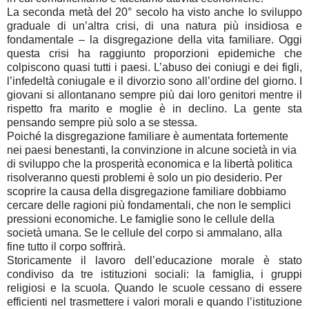
La seconda metà del 20° secolo ha visto anche lo sviluppo
graduale di un’altra crisi, di una natura più insidiosa e
fondamentale – la disgregazione della vita familiare. Oggi
questa crisi ha raggiunto proporzioni epidemiche che
colpiscono quasi tutti i paesi. L’abuso dei coniugi e dei figli,
l’infedeltà coniugale e il divorzio sono all’ordine del giorno. I
giovani si allontanano sempre più dai loro genitori mentre il
rispetto fra marito e moglie è in declino. La gente sta
pensando sempre più solo a se stessa.
Poiché la disgregazione familiare è aumentata fortemente
nei paesi benestanti, la convinzione in alcune società in via
di sviluppo che la prosperità economica e la libertà politica
risolveranno questi problemi è solo un pio desiderio. Per
scoprire la causa della disgregazione familiare dobbiamo
cercare delle ragioni più fondamentali, che non le semplici
pressioni economiche. Le famiglie sono le cellule della
società umana. Se le cellule del corpo si ammalano, alla
fine tutto il corpo soffrirà.
Storicamente il lavoro dell’educazione morale è stato
condiviso da tre istituzioni sociali: la famiglia, i gruppi
religiosi e la scuola. Quando le scuole cessano di essere
efficienti nel trasmettere i valori morali e quando l’istituzione