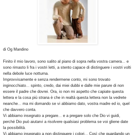
di Og Mandino
Finito il mio lavoro, sono salito al piano di sopra nella vostra camera... e
sono rimasto li fra i vostri letti, a stento capace di distinguere i vostri volti
nella debole luce notturna.
Improvvisamente e senza rendermene conto, mi sono trovato
inginocchiato... spinto, credo, dai miei dubbi e dalle mie parure di non
essere il padre che dovrei. Ora, io non mi aspetto che capiate questa
lettera e la cosa più strana è che in realtà questa lettera non la vedrete
neanche... ma mi domando se vi abbiamo dato, vostra madre ed io, quel
che davvero conta.
Vi abbiamo insegnato a pregare... e a pregare solo che Dio vi guidi,
perché Dio può aiutarvi a risolvere qualsiasi problema se voi gliene date
la possibilità.
Vi abbiamo insegnato a non distinguere i colori... Così che guardando un