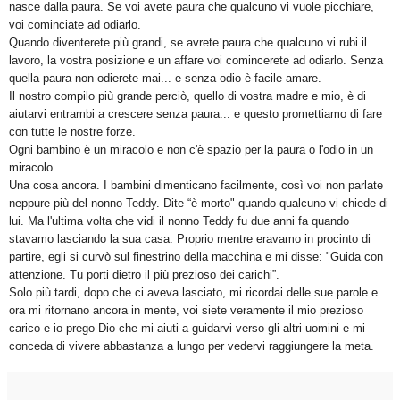
nasce dalla paura. Se voi avete paura che qualcuno vi vuole picchiare,
voi cominciate ad odiarlo.
Quando diventerete più grandi, se avrete paura che qualcuno vi rubi il
lavoro, la vostra posizione e un affare voi comincerete ad odiarlo. Senza
quella paura non odierete mai... e senza odio è facile amare.
Il nostro compilo più grande perciò, quello di vostra madre e mio, è di
aiutarvi entrambi a crescere senza paura... e questo promettiamo di fare
con tutte le nostre forze.
Ogni bambino è un miracolo e non c'è spazio per la paura o l'odio in un
miracolo.
Una cosa ancora. I bambini dimenticano facilmente, così voi non parlate
neppure più del nonno Teddy. Dite “è morto" quando qualcuno vi chiede di
lui. Ma l'ultima volta che vidi il nonno Teddy fu due anni fa quando
stavamo lasciando la sua casa. Proprio mentre eravamo in procinto di
partire, egli si curvò sul finestrino della macchina e mi disse: "Guida con
attenzione. Tu porti dietro il più prezioso dei carichi”.
Solo più tardi, dopo che ci aveva lasciato, mi ricordai delle sue parole e
ora mi ritornano ancora in mente, voi siete veramente il mio prezioso
carico e io prego Dio che mi aiuti a guidarvi verso gli altri uomini e mi
conceda di vivere abbastanza a lungo per vedervi raggiungere la meta.