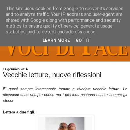
This site uses cookies from Google to deliver its services
and to analyze traffic. Your IP address and user-agent are
shared with Google along with performance and security
metrics to ensure quality of service, generate usage
statistics, and to detect and address abuse.
LEARN MORE
GOT IT
14 gennaio 2014
Vecchie letture, nuove riflessioni
E' quasi sempre interessante tornare a rivedere vecchie letture. Le
riflessioni sono sempre nuove ma i problemi possono essere sempre gli
stessi
Lettera a due figli,