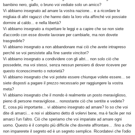
bambino nero, giallo, o bruno voi vediate solo un amico?
Vi abbiamo insegnato ad amare la vostra nazione... e a ricordare le
migliaia di altri ragazzi che hanno dato la loro vita affinché voi possiate
dormire al caldo... e nella libertà?
Vi abbiamo insegnato a rispettare le leggi e a capire che se non siete
d'accordo con esse dovete lavorare per cambiarle, ma non dovete
trasgredirle?
Vi abbiamo insegnato a non abbandonare mai ciò che avete intrapreso
perché se voi persistete alla fine sarete vincitori?
Vi abbiamo insegnato a condividere con gli altri... non solo ciò che
possedete, ma voi stessi, senza nessun pensiero di dover ricevere per
questo riconoscimento o notorietà?
Vi abbiamo insegnato che voi potete essere chiunque volete essere... se
siete disposti a pagare il prezzo necessario per raggiungere la vostra
meta?
Vi abbiamo insegnato che il mondo è realmente un posto meraviglioso,
pieno di persone meravigliose... nonostante ciò che sentite e vedete?
E, cosa più importante... vi abbiamo insegnato ad amare? Io so che voi
dite di amarci... e noi vi abbiamo detto di volervi bene, ma è facile per noi
amarci l'un l'altro. Ciò che speriamo che voi impariate ad amare ogni
uomo. Questo è il compito più difficile che dovrete affrontare... .fino a che
non imparerete il segreto ed è un segreto semplice. Ricordatevi che l'odio