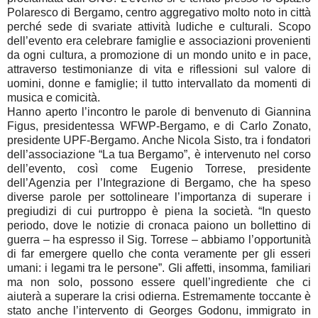
Polaresco di Bergamo, centro aggregativo molto noto in città
perché sede di svariate attività ludiche e culturali. Scopo
dell’evento era celebrare famiglie e associazioni provenienti
da ogni cultura, a promozione di un mondo unito e in pace,
attraverso testimonianze di vita e riflessioni sul valore di
uomini, donne e famiglie; il tutto intervallato da momenti di
musica e comicità.
Hanno aperto l’incontro le parole di benvenuto di Giannina
Figus, presidentessa WFWP-Bergamo, e di Carlo Zonato,
presidente UPF-Bergamo. Anche Nicola Sisto, tra i fondatori
dell’associazione “La tua Bergamo”, è intervenuto nel corso
dell’evento, così come Eugenio Torrese, presidente
dell’Agenzia per l’Integrazione di Bergamo, che ha speso
diverse parole per sottolineare l’importanza di superare i
pregiudizi di cui purtroppo è piena la società. “In questo
periodo, dove le notizie di cronaca paiono un bollettino di
guerra – ha espresso il Sig. Torrese – abbiamo l’opportunità
di far emergere quello che conta veramente per gli esseri
umani: i legami tra le persone”. Gli affetti, insomma, familiari
ma non solo, possono essere quell’ingrediente che ci
aiuterà a superare la crisi odierna. Estremamente toccante è
stato anche l’intervento di Georges Godonu, immigrato in