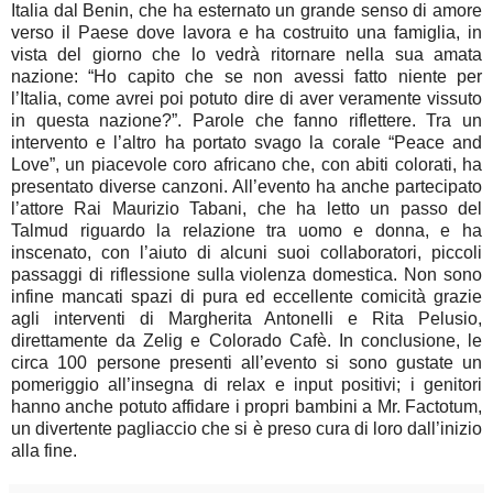
Italia dal Benin, che ha esternato un grande senso di amore
verso il Paese dove lavora e ha costruito una famiglia, in
vista del giorno che lo vedrà ritornare nella sua amata
nazione: “Ho capito che se non avessi fatto niente per
l’Italia, come avrei poi potuto dire di aver veramente vissuto
in questa nazione?”. Parole che fanno riflettere. Tra un
intervento e l’altro ha portato svago la corale “Peace and
Love”, un piacevole coro africano che, con abiti colorati, ha
presentato diverse canzoni. All’evento ha anche partecipato
l’attore Rai Maurizio Tabani, che ha letto un passo del
Talmud riguardo la relazione tra uomo e donna, e ha
inscenato, con l’aiuto di alcuni suoi collaboratori, piccoli
passaggi di riflessione sulla violenza domestica. Non sono
infine mancati spazi di pura ed eccellente comicità grazie
agli interventi di Margherita Antonelli e Rita Pelusio,
direttamente da Zelig e Colorado Cafè. In conclusione, le
circa 100 persone presenti all’evento si sono gustate un
pomeriggio all’insegna di relax e input positivi; i genitori
hanno anche potuto affidare i propri bambini a Mr. Factotum,
un divertente pagliaccio che si è preso cura di loro dall’inizio
alla fine.