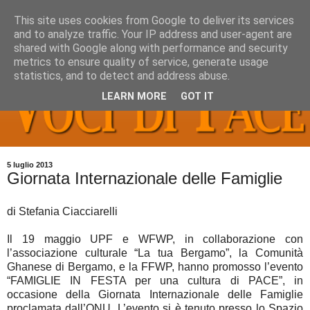
This site uses cookies from Google to deliver its services
and to analyze traffic. Your IP address and user-agent are
shared with Google along with performance and security
metrics to ensure quality of service, generate usage
statistics, and to detect and address abuse.
LEARN MORE
GOT IT
5 luglio 2013
Giornata Internazionale delle Famiglie
di Stefania Ciacciarelli
Il 19 maggio UPF e WFWP, in collaborazione con
l’associazione culturale “La tua Bergamo”, la Comunità
Ghanese di Bergamo, e la FFWP, hanno promosso l’evento
“FAMIGLIE IN FESTA per una cultura di PACE”, in
occasione della Giornata Internazionale delle Famiglie
proclamata dall’ONU. L’evento si è tenuto presso lo Spazio