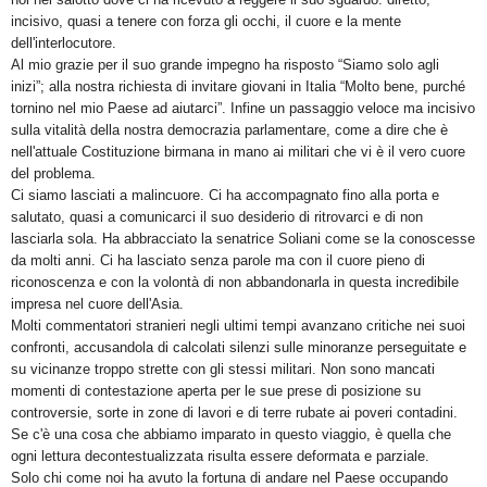
incisivo, quasi a tenere con forza gli occhi, il cuore e la mente
dell'interlocutore.
Al mio grazie per il suo grande impegno ha risposto “Siamo solo agli
inizi”; alla nostra richiesta di invitare giovani in Italia “Molto bene, purché
tornino nel mio Paese ad aiutarci”. Infine un passaggio veloce ma incisivo
sulla vitalità della nostra democrazia parlamentare, come a dire che è
nell'attuale Costituzione birmana in mano ai militari che vi è il vero cuore
del problema.
Ci siamo lasciati a malincuore. Ci ha accompagnato fino alla porta e
salutato, quasi a comunicarci il suo desiderio di ritrovarci e di non
lasciarla sola. Ha abbracciato la senatrice Soliani come se la conoscesse
da molti anni. Ci ha lasciato senza parole ma con il cuore pieno di
riconoscenza e con la volontà di non abbandonarla in questa incredibile
impresa nel cuore dell'Asia.
Molti commentatori stranieri negli ultimi tempi avanzano critiche nei suoi
confronti, accusandola di calcolati silenzi sulle minoranze perseguitate e
su vicinanze troppo strette con gli stessi militari. Non sono mancati
momenti di contestazione aperta per le sue prese di posizione su
controversie, sorte in zone di lavori e di terre rubate ai poveri contadini.
Se c'è una cosa che abbiamo imparato in questo viaggio, è quella che
ogni lettura decontestualizzata risulta essere deformata e parziale.
Solo chi come noi ha avuto la fortuna di andare nel Paese occupando