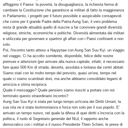
affliggono il Paese: la povertà, la disuguaglianza, la richiesta ferma di
cambiare la Costituzione che garantisce ai militari di fatto la maggioranza
in Parlamento, i progetti per il futuro possibile e auspicabile consapevoli
che come per il grande Padre della Patria Aung San, il vero problema
resta di grande attualità quello di riuscire a far convivere grandi diversità:
religiose, etniche, economiche e politiche. Diversità alimentata dai militari
e utilizzata per governare e spartirsi gli affari con i Paesi confinanti e non
solo.
Poi, l'incontro tanto atteso a Naypytaw con Aung San Suu Kyi: un viaggio
nel viaggio. Ci ha accolto sorridente, disponibile, felice delle nostre
premure e attenzioni (per arrivare alla nuova capitale, infatti, è necessario
fare quasi 500 Km di strada; deserta, assolata e lontana dai centri abitati.
Siamo stati con lei molto tempo del previsto, quasi un'ora, tempo nel
quale ci siamo scambiati doni, ma anche abbiamo consolidato legami di
amicizia e stima reciproca.
Quale il messaggio? Quale pensiero siamo riusciti a portare con noi
terminato questo straordinario incontro?
Aung San Suu Kyi è stata per lungo tempo un'icona dei Diritti Umani, la
sua vita ne è stata testimonianza e forza non solo per il suo popolo. E'
arrivato un tempo nuovo, nel quale la difesa di quei diritti s’incrocia con la
politica, il ruolo di Segretario generale del NLd, il rapporto anche
democratico con i militari e il nuovo Presidente Thein Schein, le prese di