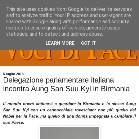
This site uses cookies from Google to deliver its services
and to analyze traffic. Your IP address and user-agent are
shared with Google along with performance and security
metrics to ensure quality of service, generate usage
statistics, and to detect and address abuse.
LEARN MORE
GOT IT
5 luglio 2013
Delegazione parlamentare italiana
incontra Aung San Suu Kyi in Birmania
Il mondo dovrà abituarsi a guardare la Birmania e la stessa Aung
San Suu Kyi con un cannocchiale rovesciato: non più quello del
Nobel per la Pace, ma quello di una donna impegnata a cambiare il
suo Paese.