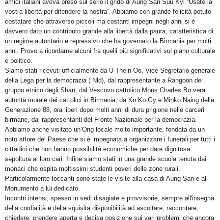
amici italiani aveva preso sul serio il grido di Aung San Suu Kyi “Usate la
vostra libertà per difendere la nostra”. Abbiamo con grande felicità potuto
costatare che attraverso piccoli ma costanti impegni negli anni si è
davvero dato un contributo grande alla libertà dalla paura, caratteristica di
un regime autoritario e repressivo che ha governato la Birmania per molti
anni. Provo a ricordarne alcuni fra quelli più significativi sul piano culturale
e politico.
Siamo stati ricevuti ufficialmente da U Thein Oo, Vice Segretario generale
della Lega per la democrazia ( Nld), dal rappresentante a Rangoon del
gruppo etnico degli Shan, dal Vescovo cattolico Mons Charles Bo vera
autorità morale dei cattolici in Birmania, da Ko Ko Gy e Minko Naing della
Generazione 88, ora liberi dopo molti anni di dura prigione nelle carceri
birmane, dai rappresentanti del Fronte Nazionale per la democrazia.
Abbiamo anche visitato un’Ong locale molto importante, fondata da un
noto attore del Paese che si è impegnata a organizzare i funerali per tutti i
cittadini che non hanno possibilità economiche per dare dignitosa
sepoltura ai loro cari. Infine siamo stati in una grande scuola tenuta dai
monaci che ospita moltissimi studenti poveri delle zone rurali.
Particolarmente toccanti sono state le visite alla casa di Aung San e al
Monumento a lui dedicato.
Incontri intensi, spesso in sedi disagiate e provvisorie, sempre all'insegna
della cordialità e della squisita disponibilità ad ascoltare, raccontare,
chiedere, prendere aperta e decisa posizione sui vari problemi che ancora