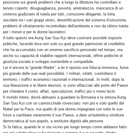
posizione sui grandi problemi che a lungo la dittatura ha controllato e
tenuto coperto: disuguaglianza, povertà, arretratezza, mancanza di un
sistema giudiziario di tutela per tutti, corruzione dilagante, la lotta
secolare tra i vari gruppi etnici, desertificazione del sistema d’istruzione,
problemi di sfruttamento incontrollato dell'ambiente e non da ultimo tutela
per i minori e per le donne lavoratrici.
A tutto questo ora Aung San Suu Kyi deve costruire possibili risposte
politiche, facendo leva non solo su quel grande patrimonio di credibilità
che ha accumulato con un enorme sacrificio personale nel tempo, ma
anche su capacità di stabilire rapporti internazionali, offrire politiche di
giustizia sociale e sviluppo sostenibile e compatibile.
Lei è ancora la “grande Madre”, a lei è riposta una fiducia immensa, forse
più grande delle sue reali possibilità. I militari, infatti, controllano il
territorio, i traffici economici nazionali e internazionali. In molti, dopo la
sua liberazione e le libere elezioni, si sono affacciati alle porte del Paese
per chiedere il conto: affari, speculazioni, traffici più o meno leciti.
Il mondo intero, dovrà abituarsi a guardare la Birmania e la stessa Aung
San Suu Kyi con un cannocchiale rovesciato: non più e solo quello del
Nobel per la Pace, ma quello di una donna impegnata con tutte le sue
forze a cambiare veramente il suo Paese, a dare un'autentica struttura
democratica al suo popolo, a restituire dignità alle persone.
Si fa fatica, quando le si sta vicino per lungo tempo come abbiamo fatto
noi nel salotto dove ci ha ricevuto a reggere il suo sguardo: diretto,