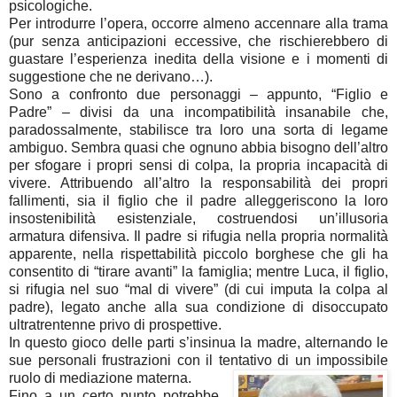
psicologiche.
Per introdurre l’opera, occorre almeno accennare alla trama
(pur senza anticipazioni eccessive, che rischierebbero di
guastare l’esperienza inedita della visione e i momenti di
suggestione che ne derivano…).
Sono a confronto due personaggi – appunto, “Figlio e
Padre” – divisi da una incompatibilità insanabile che,
paradossalmente, stabilisce tra loro una sorta di legame
ambiguo. Sembra quasi che ognuno abbia bisogno dell’altro
per sfogare i propri sensi di colpa, la propria incapacità di
vivere. Attribuendo all’altro la responsabilità dei propri
fallimenti, sia il figlio che il padre alleggeriscono la loro
insostenibilità esistenziale, costruendosi un’illusoria
armatura difensiva. Il padre si rifugia nella propria normalità
apparente, nella rispettabilità piccolo borghese che gli ha
consentito di “tirare avanti” la famiglia; mentre Luca, il figlio,
si rifugia nel suo “mal di vivere” (di cui imputa la colpa al
padre), legato anche alla sua condizione di disoccupato
ultratrentenne privo di prospettive.
In questo gioco delle parti s’insinua la madre, alternando le
sue personali frustrazioni con il tentativo di un impossibile
ruolo di mediazione materna.
Fino a un certo punto potrebbe