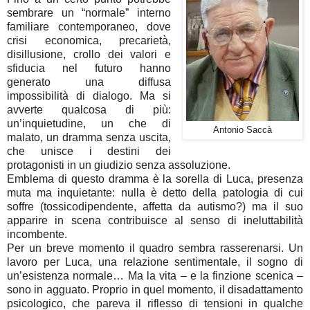
sembrare un “normale” interno
familiare contemporaneo, dove
crisi economica, precarietà,
disillusione, crollo dei valori e
sfiducia nel futuro hanno
generato una diffusa
impossibilità di dialogo. Ma si
avverte qualcosa di più:
un’inquietudine, un che di
Antonio Saccà
malato, un dramma senza uscita,
che unisce i destini dei
protagonisti in un giudizio senza assoluzione.
Emblema di questo dramma è la sorella di Luca, presenza
muta ma inquietante: nulla è detto della patologia di cui
soffre (tossicodipendente, affetta da autismo?) ma il suo
apparire in scena contribuisce al senso di ineluttabilità
incombente.
Per un breve momento il quadro sembra rasserenarsi. Un
lavoro per Luca, una relazione sentimentale, il sogno di
un’esistenza normale… Ma la vita – e la finzione scenica –
sono in agguato. Proprio in quel momento, il disadattamento
psicologico, che pareva il riflesso di tensioni in qualche