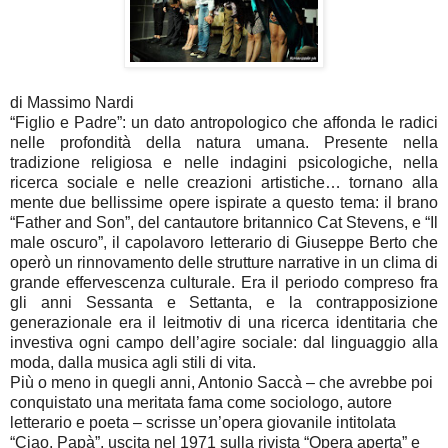
di Massimo Nardi
“Figlio e Padre”: un dato antropologico che affonda le radici
nelle profondità della natura umana. Presente nella
tradizione religiosa e nelle indagini psicologiche, nella
ricerca sociale e nelle creazioni artistiche… tornano alla
mente due bellissime opere ispirate a questo tema: il brano
“Father and Son”, del cantautore britannico Cat Stevens, e “Il
male oscuro”, il capolavoro letterario di Giuseppe Berto che
operò un rinnovamento delle strutture narrative in un clima di
grande effervescenza culturale. Era il periodo compreso fra
gli anni Sessanta e Settanta, e la contrapposizione
generazionale era il leitmotiv di una ricerca identitaria che
investiva ogni campo dell’agire sociale: dal linguaggio alla
moda, dalla musica agli stili di vita.
Più o meno in quegli anni, Antonio Saccà – che avrebbe poi
conquistato una meritata fama come sociologo, autore
letterario e poeta – scrisse un’opera giovanile intitolata
“Ciao, Papà”, uscita nel 1971 sulla rivista “Opera aperta” e