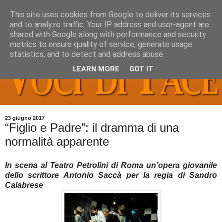
This site uses cookies from Google to deliver its services
and to analyze traffic. Your IP address and user-agent are
shared with Google along with performance and security
metrics to ensure quality of service, generate usage
statistics, and to detect and address abuse.
LEARN MORE
GOT IT
23 giugno 2017
“Figlio e Padre”: il dramma di una
normalità apparente
In scena al Teatro Petrolini di Roma un’opera giovanile
dello scrittore Antonio Saccà per la regia di Sandro
Calabrese