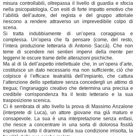
misura controllabili, oltrepassa il livello di guardia e sfocia
nella psicopatologia. Con esiti di forte impatto emotivo che
l’abilità dell’autore, del regista e del gruppo attoriale
riescono a rendere attraverso un imprevedibile colpo di
scena.
Si tratta indubbiamente di un’opera coraggiosa e
complessa. Un’opera che fa pensare (come, del resto,
l’intera produzione letteraria di Antonio Saccà). Che non
teme di scendere nei sentieri impervi della mente per
leggervi le oscure trame delle alterazioni psichiche.
Ma al di là dell’aspetto intellettuale che, in un’opera d’arte,
costituisce un dato necessario ma non sufficiente, ciò che
colpisce è l’efficace teatralità dell’impianto, che cattura
l’attenzione dello spettatore senza concedergli un attimo di
tregua; l’ingranaggio creativo che determina una precisa e
credibile corrispondenza fra il testo letterario e la sua
trasposizione scenica.
Ci è sembrata di alto livello la prova di Massimo Anzalone
(interprete di Luca), un attore giovane ma già maturo e
consapevole. La sua è una interpretazione senza enfasi,
che riesce a concentrare in una sorta di dolorosa fissità
espressiva tutto il dramma della sua condizione irrisolta, la