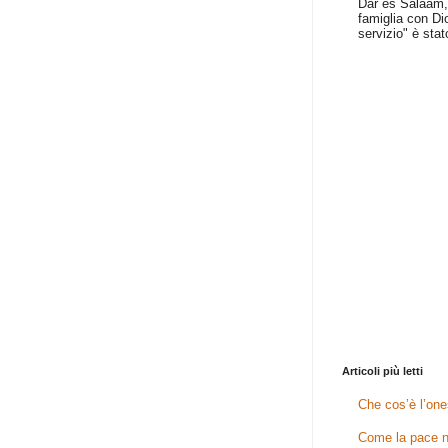
Dar es Salaam, 
famiglia con Dio
servizio" è stat
Articoli più letti
Che cos’è l’one
Come la pace n