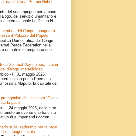
on, candidata al Premio Nobel
nto del suo impegno per la pace
ialogo, del servizio umanitario e
one internazionale La Dr.ssa H...
ocratica del Congo: inaugurata
resso il Palazzo del Popolo
bblica Democratica del Congo –
iversal Peace Federation nella
ato un notevole progresso con
ica Spiritual Day celebra i valori
 del dialogo interreligioso
ico - I l 31 maggio 2026,
nterreligiosa per la Pace e lo
omosso a Maputo, la capitale del
 protagonisti dell’iniziativa “Gioca
isci la pace”
- Il 24 maggio 2026, nella città
è tenuto un evento che ha unito
ativo due importanti ricorren...
ario sulla leadership per la pace
 dell’impegno locale