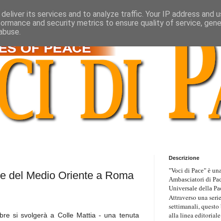
deliver its services and to analyze traffic. Your IP address and 
formance and security metrics to ensure quality of service, gen
abuse.
Descrizione
"Voci di Pace" è una
ce del Medio Oriente a Roma
Ambasciatori di Pa
Universale della Pa
Attraverso una serie
settimanali, questo
alla linea editoriale
bre si svolgerà a Colle Mattia - una tenuta