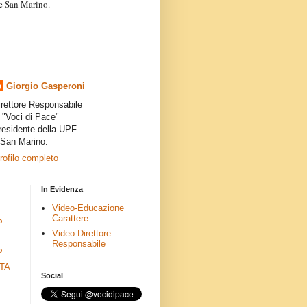
a e San Marino.
articoli dei collaboratori,
ro degli autori e non
presenta la linea editoriale che
indipendente”.
Giorgio Gasperoni
irettore Responsabile
i "Voci di Pace"
residente della UPF
 San Marino.
profilo completo
In Evidenza
Video-Educazione
Carattere
P
Video Direttore
Responsabile
P
ETA
Social