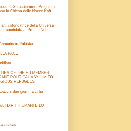
igioso di Gerusalemme: Preghiera
sso la Chiesa delle Nozze Kafr
an, cofondatrice della Universal
on, candidata al Premio Nobel
 Ahmadis in Pakistan
LLA PACE
uddista
ITIES OF THE EU MEMBER
RANT POLITICAL ASYLUM TO
IGIOUS REFUGEES"
abacchi due giorni fa ci ha
 I DIRITTI UMANI E LO
i arretrati