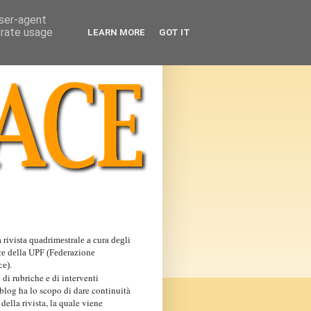
user-agent
erate usage
LEARN MORE
GOT IT
 rivista quadrimestrale a cura degli
ce della UPF (Federazione
ce).
 di rubriche e di interventi
 blog ha lo scopo di dare continuità
 della rivista, la quale viene