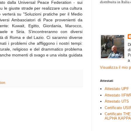
distribuita in Itali
zzato dalla Universal Peace Federation - sui
“Il contenuto degli 
u le giuste strade per realizzare una cultura
esprimono il pensie
 verterà su "Soluzioni pratiche per il Medio
necessariamente rap
iversi Ambasciatori di Pace provenienti da
rimane autonoma e 
ente: Kuwait, Egitto, Giordania, Marocco,
aele e Siria. S’incontreranno con diversi
ttà di Roma e del Lazio. Ci saranno diverse
ti i problemi che affliggono i nostri tempi:
D
ulturale, religioso e del drammatico problema
d
 anche momenti di svago e una visita guidata
P
a
Visualizza il mio 
Attestati
ion
Attestato UPF
Attestato IIFW
Attestato UTS
Certificato USI
Certificato TH
ALPHA KAPPA