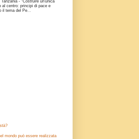
Tanzania - "Costruire un'unica
 al centro: principi di pace e
o il tema del Pe...
stà?
el mondo può essere realizzata