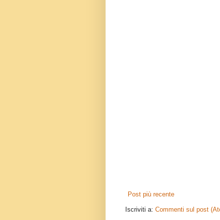
Post più recente
Iscriviti a:
Commenti sul post (A