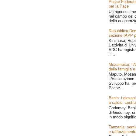
Peace Federati
per la Pace
Un riconoscime
nel campo del d
della cooperazi
Repubblica Dem
sezione IAPP p
Kinshasa, Repu
L’attività di Un
RDC ha registr
l’i...
Mozambico: l’Afr
della famiglia e
Maputo, Mozamb
l’Associazione I
Sviluppo ha pr
Paese...
Benin: i giovani
a calcio, costru
Godomey, Benin 
di Godomey, si 
in modo signific
Tanzania: semin
e rafforzamento