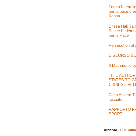
Forum Interrel
per la pace pre
Kanna
Dr.ssa Hak Ja H
Peace Federati
per la Pace
Persecution of
DISCORSO SU
Il Matrimonio b
"THE AUTHOR
STATES TO G
CHINESE REL
Carlo Alberto T
lasciato!
RAPPORTO FRA
SPORT
Archivio -
PDF numer