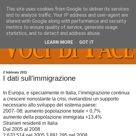
This site uses cookies from Google to deliver its services
and to analyze traffic. Your IP address and user-agent are
shared with Google along with performance and security
metrics to ensure quality of service, generate usage
statistics, and to detect and address abuse.
LEARN MORE
GOT IT
2 febbraio 2011
I dati sull’immigrazione
In Europa, e specialmente in Italia, l’immigrazione continua
a crescere nonostante la crisi, rivelandosi un supporto
necessario allo sviluppo del sistema paese:
2007- 08: aumento popolazione totale + 0,7%
aumento della popolazione immigrata +13,4%
Stranieri residenti in Italia
Dal 2005 al 2008
2.670.514 nel 2005 3.891.295 nel 2008