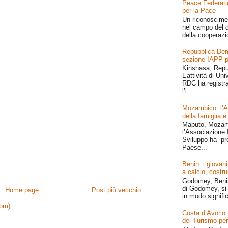
Peace Federati
per la Pace
Un riconoscime
nel campo del d
della cooperazi
Repubblica Dem
sezione IAPP p
Kinshasa, Repu
L’attività di Un
RDC ha registr
l’i...
Mozambico: l’Afr
della famiglia e
Maputo, Mozamb
l’Associazione I
Sviluppo ha pr
Paese...
Benin: i giovani
a calcio, costru
Godomey, Benin 
di Godomey, si 
Home page
Post più vecchio
in modo signific
tom)
Costa d’Avorio:
del Turismo per