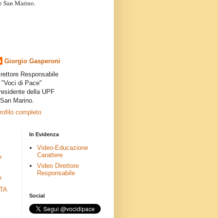
a e San Marino.
articoli dei collaboratori,
ro degli autori e non
presenta la linea editoriale che
indipendente”.
Giorgio Gasperoni
irettore Responsabile
i "Voci di Pace"
residente della UPF
 San Marino.
profilo completo
In Evidenza
Video-Educazione
Carattere
P
Video Direttore
Responsabile
P
ETA
Social