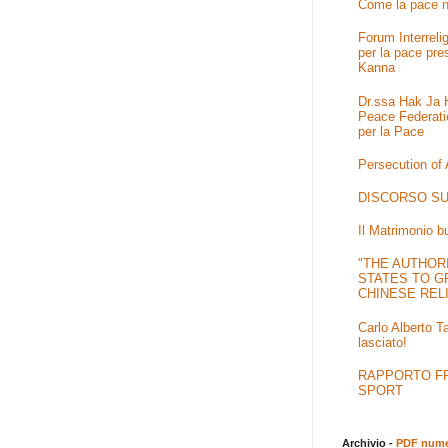
Come la pace n
Forum Interrel
per la pace pre
Kanna
Dr.ssa Hak Ja H
Peace Federati
per la Pace
Persecution of
DISCORSO SU
Il Matrimonio b
"THE AUTHOR
STATES TO G
CHINESE REL
Carlo Alberto T
lasciato!
RAPPORTO FRA
SPORT
Archivio -
PDF numer