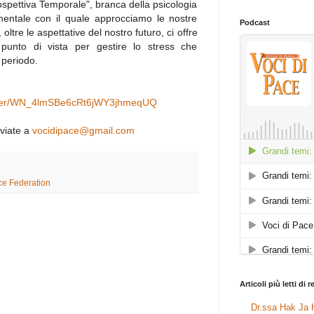
rospettiva Temporale", branca della psicologia
 mentale con il quale approcciamo le nostre
Podcast
ltre le aspettative del nostro futuro, ci offre
punto di vista per gestire lo stress che
 periodo.
gister/WN_4lmSBe6cRt6jWY3jhmeqUQ
viate a
vocidipace@gmail.com
ce Federation
Articoli più letti di 
Dr.ssa Hak Ja H