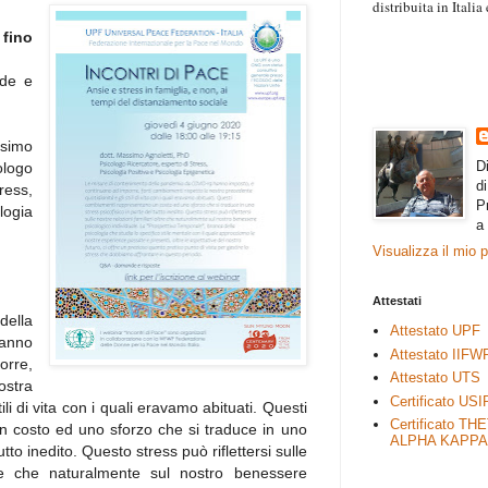
distribuita in Itali
“Il contenuto degli 
 fino
esprimono il pensie
necessariamente rap
nde e
rimane autonoma e 
imo
D
logo
d
ress,
P
logia
a
Visualizza il mio 
Attestati
della
Attestato UPF
anno
Attestato IIFW
orre,
Attestato UTS
ostra
Certificato USI
ili di vita con i quali eravamo abituati. Questi
Certificato TH
 costo ed uno sforzo che si traduce in uno
ALPHA KAPPA
utto inedito. Questo stress può riflettersi sulle
ltre che naturalmente sul nostro benessere