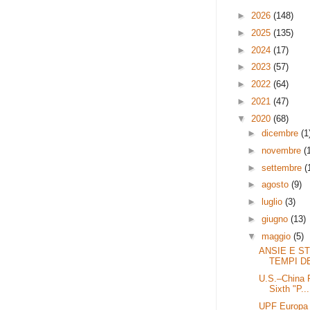
►
2026
(148)
►
2025
(135)
►
2024
(17)
►
2023
(57)
►
2022
(64)
►
2021
(47)
▼
2020
(68)
►
dicembre
(1
►
novembre
(
►
settembre
(
►
agosto
(9)
►
luglio
(3)
►
giugno
(13)
▼
maggio
(5)
ANSIE E ST
TEMPI DE
U.S.–China R
Sixth "P...
UPF Europa 