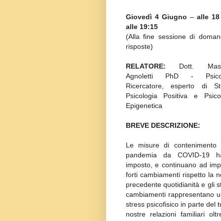
Giovedì 4 Giugno
–
alle 18
alle 19:15
(Alla fine sessione di doma
risposte)
RELATORE:
Dott. Mass
Agnoletti PhD - Psico
Ricercatore, esperto di St
Psicologia Positiva e Psico
Epigenetica
BREVE DESCRIZIONE:
Le misure di contenimento 
pandemia da COVID-19 h
imposto, e continuano ad imp
forti cambiamenti rispetto la n
precedente quotidianità e gli st
cambiamenti rappresentano un
stress psicofisico in parte del t
nostre relazioni familiari o