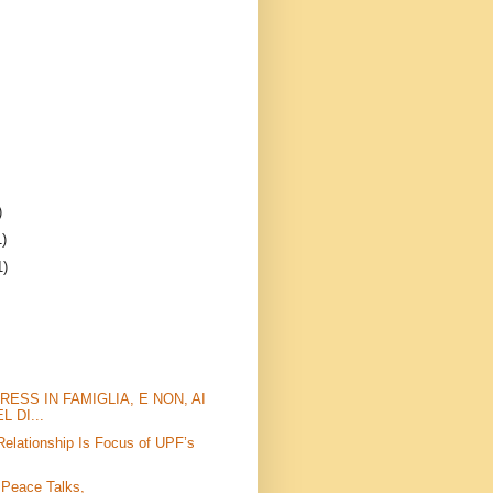
)
1)
1)
RESS IN FAMIGLIA, E NON, AI
L DI...
elationship Is Focus of UPF’s
Peace Talks,