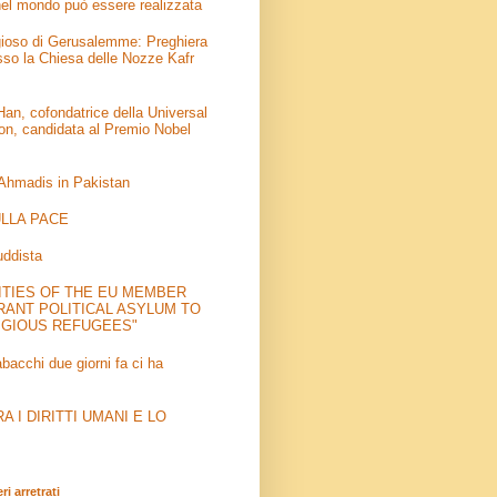
el mondo può essere realizzata
igioso di Gerusalemme: Preghiera
sso la Chiesa delle Nozze Kafr
an, cofondatrice della Universal
on, candidata al Premio Nobel
 Ahmadis in Pakistan
LLA PACE
uddista
ITIES OF THE EU MEMBER
RANT POLITICAL ASYLUM TO
IGIOUS REFUGEES"
abacchi due giorni fa ci ha
 I DIRITTI UMANI E LO
i arretrati