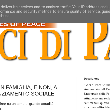
deliver its services and to analyze traffic. Your IP address and 
formance and security metrics to ensure quality of service, gen
abuse.
Descrizione
"Voci di Pace" è una
N FAMIGLIA, E NON, AI
Ambasciatori di Pa
ANZIAMENTO SOCIALE
Universale della Pa
Attraverso una serie
settimanali, questo
nar su un tema di grande attualità.
alla linea editoriale
a