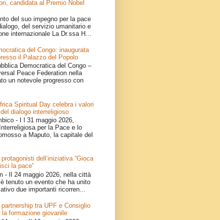
on, candidata al Premio Nobel
nto del suo impegno per la pace
ialogo, del servizio umanitario e
one internazionale La Dr.ssa H...
ocratica del Congo: inaugurata
resso il Palazzo del Popolo
bblica Democratica del Congo –
iversal Peace Federation nella
ato un notevole progresso con
ica Spiritual Day celebra i valori
 del dialogo interreligioso
ico - I l 31 maggio 2026,
nterreligiosa per la Pace e lo
omosso a Maputo, la capitale del
 protagonisti dell’iniziativa “Gioca
isci la pace”
- Il 24 maggio 2026, nella città
è tenuto un evento che ha unito
ativo due importanti ricorren...
 partnership tra UPF e Consiglio
 la formazione giovanile