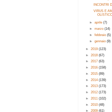
INCONTRI D
VIRUS E A
OLISTIC
►
aprile
(7)
►
marzo
(14)
►
febbraio
(5)
►
gennaio
(9)
►
2019
(123)
►
2018
(67)
►
2017
(63)
►
2016
(158)
►
2015
(89)
►
2014
(139)
►
2013
(173)
►
2012
(173)
►
2011
(102)
►
2010
(48)
►
2009
(61)