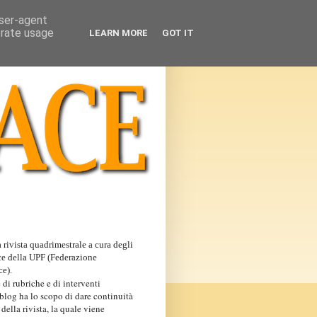
user-agent
erate usage
LEARN MORE
GOT IT
 rivista quadrimestrale a cura degli
ce della UPF (Federazione
ce).
 di rubriche e di interventi
 blog ha lo scopo di dare continuità
 della rivista, la quale viene