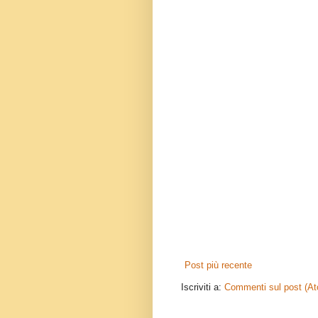
Post più recente
Iscriviti a:
Commenti sul post (A