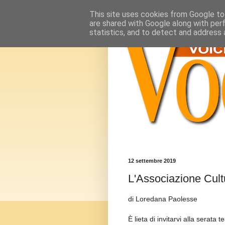
This site uses cookies from Google to 
are shared with Google along with per
statistics, and to detect and address 
12 settembre 2019
L'Associazione Cultu
di Loredana Paolesse
È lieta di invitarvi alla serata t