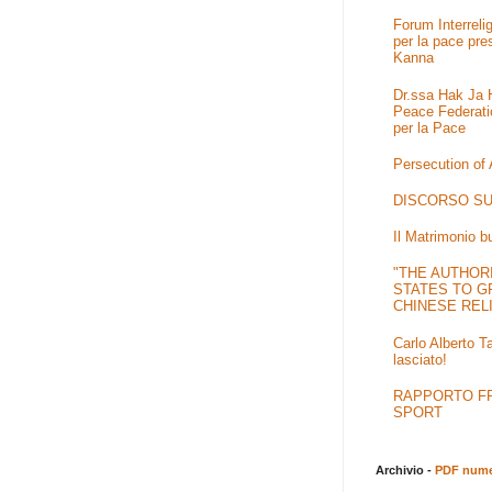
Forum Interrel
per la pace pre
Kanna
Dr.ssa Hak Ja H
Peace Federati
per la Pace
Persecution of
DISCORSO SU
Il Matrimonio b
"THE AUTHOR
STATES TO G
CHINESE REL
Carlo Alberto T
lasciato!
RAPPORTO FRA
SPORT
Archivio -
PDF numer