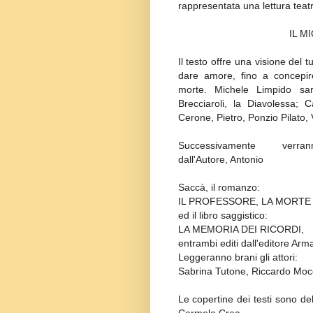
rappresentata una lettura teat
IL M
Il testo offre una visione del 
dare amore, fino a concepi
morte. Michele Limpido sar
Brecciaroli, la Diavolessa; 
Cerone, Pietro, Ponzio Pilato,
Successivamente verran
dall'Autore, Antonio
Saccà, il romanzo:
IL PROFESSORE, LA MORTE
ed il libro saggistico:
LA MEMORIA DEI RICORDI,
entrambi
editi dall'editore Ar
Leggeranno brani gli attori:
Sa
brina Tutone, Riccardo Moc
Le copertine dei testi sono del