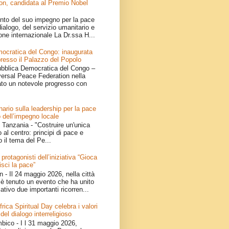
on, candidata al Premio Nobel
nto del suo impegno per la pace
ialogo, del servizio umanitario e
one internazionale La Dr.ssa H...
ocratica del Congo: inaugurata
resso il Palazzo del Popolo
bblica Democratica del Congo –
iversal Peace Federation nella
ato un notevole progresso con
ario sulla leadership per la pace
 dell’impegno locale
Tanzania - "Costruire un'unica
 al centro: principi di pace e
o il tema del Pe...
 protagonisti dell’iniziativa “Gioca
isci la pace”
- Il 24 maggio 2026, nella città
è tenuto un evento che ha unito
ativo due importanti ricorren...
ica Spiritual Day celebra i valori
 del dialogo interreligioso
ico - I l 31 maggio 2026,