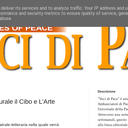
deliver its services and to analyze traffic. Your IP address and 
formance and security metrics to ensure quality of service, gen
abuse.
Descrizione
"Voci di Pace" è una
rale il Cibo e L'Arte
Ambasciatori di Pa
Universale della Pa
Attraverso una serie
settimanali, questo
alla linea editoriale
eatrale-letteraria nella
quale verrà