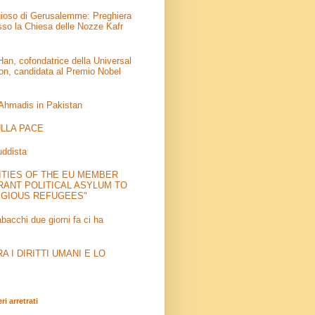
igioso di Gerusalemme: Preghiera
sso la Chiesa delle Nozze Kafr
an, cofondatrice della Universal
on, candidata al Premio Nobel
 Ahmadis in Pakistan
LLA PACE
uddista
ITIES OF THE EU MEMBER
RANT POLITICAL ASYLUM TO
IGIOUS REFUGEES"
abacchi due giorni fa ci ha
 I DIRITTI UMANI E LO
i arretrati