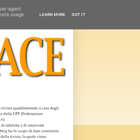
user-agent
erate usage
LEARN MORE
GOT IT
 rivista quadrimestrale a cura degli
ce della UPF (Federazione
ce).
 di rubriche e di interventi
 blog ha lo scopo di dare continuità
 della rivista, la quale viene