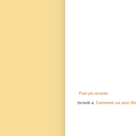
Post più recente
Iscriviti a:
Commenti sul post (A