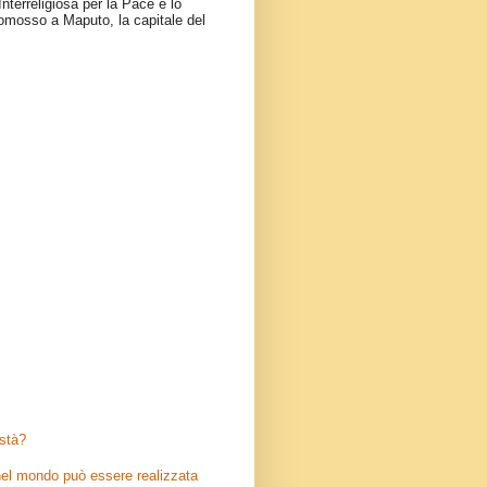
nterreligiosa per la Pace e lo
omosso a Maputo, la capitale del
stà?
el mondo può essere realizzata