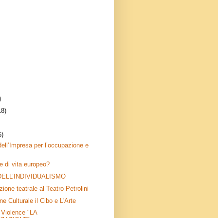
)
18)
6)
 dell’Impresa per l’occupazione e
le di vita europeo?
DELL’INDIVIDUALISMO
one teatrale al Teatro Petrolini
e Culturale il Cibo e L'Arte
 Violence "LA