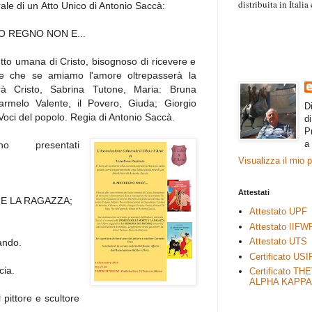
distribuita in Itali
rale di un
Atto Unico di Antonio Saccà:
“Il contenuto degli 
esprimono il pensie
IO REGNO NON E...
necessariamente rap
rimane autonoma e 
tutto umana di Cristo, bisognoso di ricevere e
re che se amiamo l'amore oltrepasserà la
à Cristo, Sabrina Tutone, Maria: Bruna
Carmelo Valente, il Povero, Giuda; Giorgio
D
 Voci del popolo. Regia di Antonio Saccà.
d
P
a
no presentati
Visualizza il mio 
Attestati
 E LA RAGAZZA;
Attestato UPF
Attestato IIFW
Attestato UTS
mando.
Certificato USI
cia.
Certificato TH
ALPHA KAPPA
 pittore e scultore