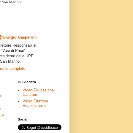
a e San Marino.
articoli dei collaboratori,
ro degli autori e non
presenta la linea editoriale che
indipendente”.
Giorgio Gasperoni
irettore Responsabile
i "Voci di Pace"
residente della UPF
 San Marino.
profilo completo
In Evidenza
Video-Educazione
Carattere
P
Video Direttore
Responsabile
P
ETA
Social