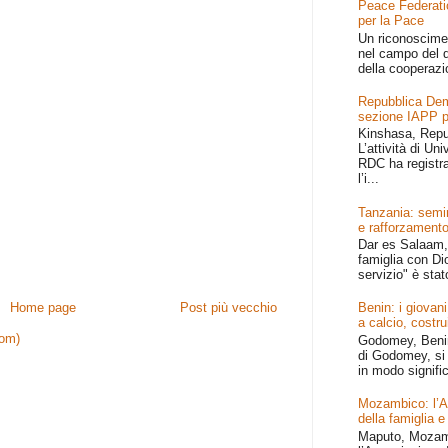
Peace Federati
per la Pace
Un riconoscime
nel campo del d
della cooperazi
Repubblica Dem
sezione IAPP p
Kinshasa, Repu
L’attività di Un
RDC ha registr
l’i...
Tanzania: semin
e rafforzamento
Dar es Salaam, 
famiglia con Dio
servizio" è stat
Home page
Post più vecchio
Benin: i giovani
a calcio, costru
tom)
Godomey, Benin 
di Godomey, si 
in modo signific
Mozambico: l’Afr
della famiglia e
Maputo, Mozamb