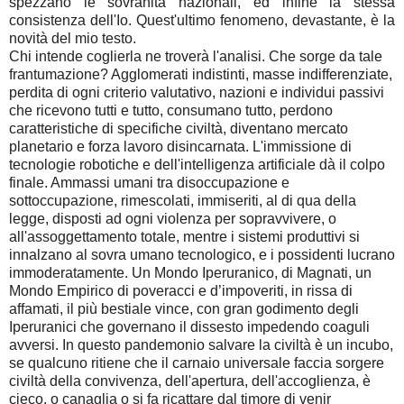
spezzano le sovranità nazionali, ed infine la stessa
consistenza dell'Io. Quest'ultimo fenomeno, devastante, è la
novità del mio testo.
Chi intende coglierla ne troverà l'analisi. Che sorge da tale
frantumazione? Agglomerati indistinti, masse indifferenziate,
perdita di ogni criterio valutativo, nazioni e individui passivi
che ricevono tutti e tutto, consumano tutto, perdono
caratteristiche di specifiche civiltà, diventano mercato
planetario e forza lavoro disincarnata. L'immissione di
tecnologie robotiche e dell'intelligenza artificiale dà il colpo
finale. Ammassi umani tra disoccupazione e
sottoccupazione, rimescolati, immiseriti, al di qua della
legge, disposti ad ogni violenza per sopravvivere, o
all'assoggettamento totale, mentre i sistemi produttivi si
innalzano al sovra umano tecnologico, e i possidenti lucrano
immoderatamente. Un Mondo Iperuranico, di Magnati, un
Mondo Empirico di poveracci e d’impoveriti, in rissa di
affamati, il più bestiale vince, con gran godimento degli
Iperuranici che governano il dissesto impedendo coaguli
avversi. In questo pandemonio salvare la civiltà è un incubo,
se qualcuno ritiene che il carnaio universale faccia sorgere
civiltà della convivenza, dell'apertura, dell'accoglienza, è
cieco, o canaglia o si fa ricattare dal timore di venir