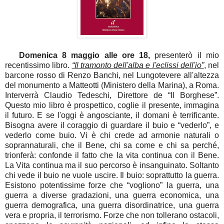
Domenica 8 maggio alle ore 18,
presenterò il mio
recentissimo libro.
“Il tramonto dell'alba e l'eclissi dell'io”
, nel
barcone rosso di Renzo Banchi, nel Lungotevere all'altezza
del monumento a Matteotti (Ministero della Marina), a Roma.
Interverrà Claudio Tedeschi, Direttore de “Il Borghese”.
Questo mio libro è prospettico, coglie il presente, immagina
il futuro. E se l'oggi è angosciante, il domani è terrificante.
Bisogna avere il coraggio di guardare il buio e “vederlo”, e
vederlo come buio. Vi è chi crede ad armonie naturali o
soprannaturali, che il Bene, chi sa come e chi sa perché,
trionferà: confonde il fatto che la vita continua con il Bene.
La Vita continua ma il suo percorso è insanguinato. Soltanto
chi vede il buio ne vuole uscire. Il buio: soprattutto la guerra.
Esistono potentissime forze che “vogliono” la guerra, una
guerra a diverse gradazioni, una guerra economica, una
guerra demografica, una guerra disordinatrice, una guerra
vera e propria, il terrorismo. Forze che non tollerano ostacoli,