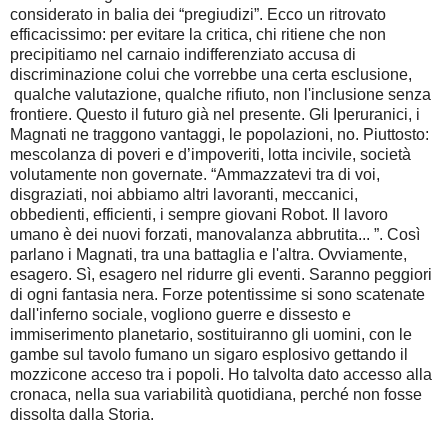
considerato in balia dei “pregiudizi”. Ecco un ritrovato
efficacissimo: per evitare la critica, chi ritiene che non
precipitiamo nel carnaio indifferenziato accusa di
discriminazione colui che vorrebbe una certa esclusione,
qualche valutazione, qualche rifiuto, non l'inclusione senza
frontiere. Questo il futuro già nel presente. Gli Iperuranici, i
Magnati ne traggono vantaggi, le popolazioni, no. Piuttosto:
mescolanza di poveri e d’impoveriti, lotta incivile, società
volutamente non governate. “Ammazzatevi tra di voi,
disgraziati, noi abbiamo altri lavoranti, meccanici,
obbedienti, efficienti, i sempre giovani Robot. Il lavoro
umano è dei nuovi forzati, manovalanza abbrutita... ”. Così
parlano i Magnati, tra una battaglia e l'altra. Ovviamente,
esagero. Sì, esagero nel ridurre gli eventi. Saranno peggiori
di ogni fantasia nera. Forze potentissime si sono scatenate
dall'inferno sociale, vogliono guerre e dissesto e
immiserimento planetario, sostituiranno gli uomini, con le
gambe sul tavolo fumano un sigaro esplosivo gettando il
mozzicone acceso tra i popoli. Ho talvolta dato accesso alla
cronaca, nella sua variabilità quotidiana, perché non fosse
dissolta dalla Storia.