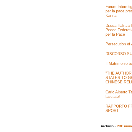
Forum Interrel
per la pace pre
Kanna
Dr.ssa Hak Ja H
Peace Federati
per la Pace
Persecution of
DISCORSO SU
Il Matrimonio b
"THE AUTHOR
STATES TO G
CHINESE REL
Carlo Alberto T
lasciato!
RAPPORTO FRA
SPORT
Archivio -
PDF numer