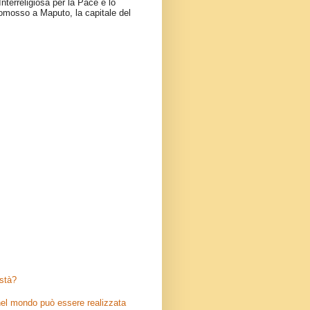
nterreligiosa per la Pace e lo
omosso a Maputo, la capitale del
stà?
el mondo può essere realizzata