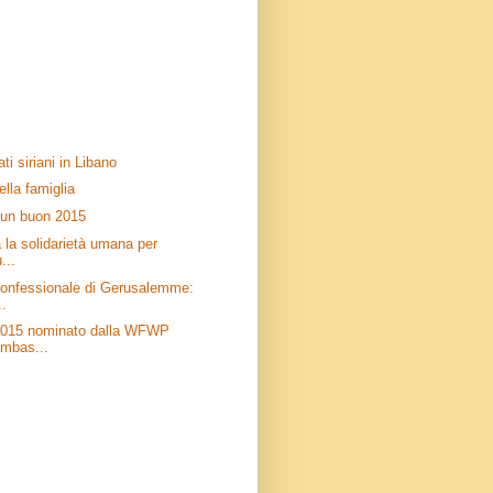
iati siriani in Libano
lla famiglia
 un buon 2015
a la solidarietà umana per
...
confessionale di Gerusalemme:
..
2015 nominato dalla WFWP
ambas...