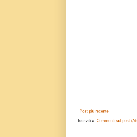
Post più recente
Iscriviti a:
Commenti sul post (A