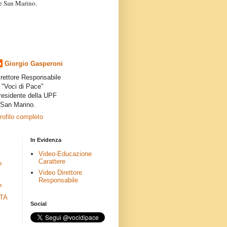
a e San Marino.
articoli dei collaboratori,
ro degli autori e non
presenta la linea editoriale che
indipendente”.
Giorgio Gasperoni
irettore Responsabile
i "Voci di Pace"
residente della UPF
 San Marino.
profilo completo
In Evidenza
Video-Educazione
Carattere
P
Video Direttore
Responsabile
P
ETA
Social