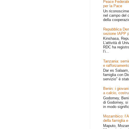
Peace Federati
per la Pace
Un riconoscime
nel campo del d
della cooperazi
Repubblica Dem
sezione IAPP p
Kinshasa, Repu
L’attività di Un
RDC ha registr
l’i...
Tanzania: semin
e rafforzamento
Dar es Salaam, 
famiglia con Dio
servizio" è stat
Benin: i giovani
a calcio, costru
Godomey, Benin 
di Godomey, si 
in modo signific
Mozambico: l’Afr
della famiglia e
Maputo, Mozamb