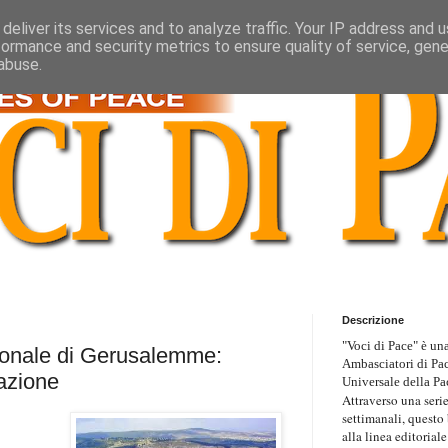
deliver its services and to analyze traffic. Your IP address and 
formance and security metrics to ensure quality of service, gen
abuse.
Descrizione
"Voci di Pace" è una
ionale di Gerusalemme:
Ambasciatori di Pa
iazione
Universale della Pa
Attraverso una serie
settimanali, questo
alla linea editoriale