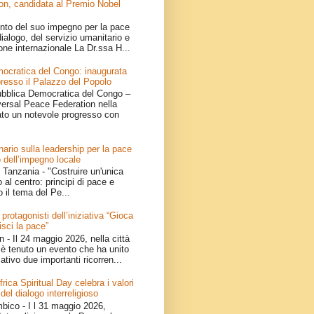
on, candidata al Premio Nobel
nto del suo impegno per la pace
ialogo, del servizio umanitario e
one internazionale La Dr.ssa H...
ocratica del Congo: inaugurata
resso il Palazzo del Popolo
bblica Democratica del Congo –
iversal Peace Federation nella
ato un notevole progresso con
ario sulla leadership per la pace
 dell’impegno locale
Tanzania - "Costruire un'unica
 al centro: principi di pace e
o il tema del Pe...
 protagonisti dell’iniziativa “Gioca
isci la pace”
- Il 24 maggio 2026, nella città
è tenuto un evento che ha unito
ativo due importanti ricorren...
ica Spiritual Day celebra i valori
 del dialogo interreligioso
ico - I l 31 maggio 2026,