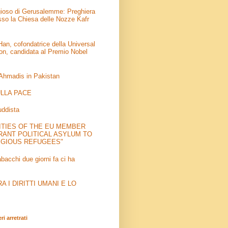
igioso di Gerusalemme: Preghiera
sso la Chiesa delle Nozze Kafr
an, cofondatrice della Universal
on, candidata al Premio Nobel
 Ahmadis in Pakistan
LLA PACE
uddista
ITIES OF THE EU MEMBER
RANT POLITICAL ASYLUM TO
IGIOUS REFUGEES"
abacchi due giorni fa ci ha
 I DIRITTI UMANI E LO
i arretrati