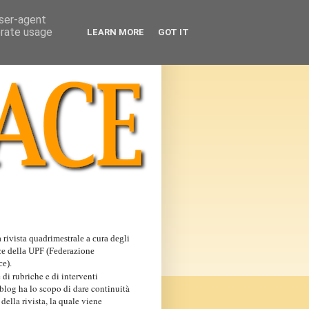
user-agent
erate usage
LEARN MORE
GOT IT
 rivista quadrimestrale a cura degli
ce della UPF (Federazione
ce).
 di rubriche e di interventi
 blog ha lo scopo di dare continuità
 della rivista, la quale viene