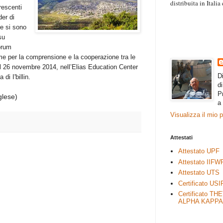
distribuita in Itali
crescenti
“Il contenuto degli 
der di
esprimono il pensie
ele si sono
necessariamente rap
su
rimane autonoma e 
Forum
e per la comprensione e la cooperazione tra le
 il 26 novembre 2014, nell’Elias Education Center
D
di I'billin.
d
P
glese)
a
Visualizza il mio 
Attestati
Attestato UPF
Attestato IIFW
Attestato UTS
Certificato USI
Certificato TH
ALPHA KAPPA