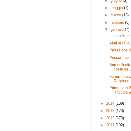
►
giugno
(3)
►
maggio
(1)
►
marzo
(16)
►
febbraio
(8)
▼
gennaio
(7)
Il caso Arpur
Aiuti ai rifug
Protezione de
Poesia - per
Ban sollecit
costruire u
Forum Inter
Religione.
Primo nato 
"Piccolo 
►
2014
(139)
►
2013
(173)
►
2012
(173)
►
2011
(102)