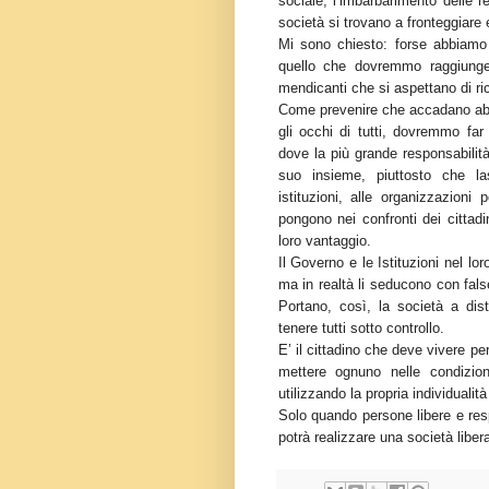
sociale, l’imbarbarimento delle r
società si trovano a fronteggiare
Mi sono chiesto: forse abbiamo s
quello che dovremmo raggiunger
mendicanti che si aspettano di ri
Come prevenire che accadano abu
gli occhi di tutti, dovremmo f
dove la più grande responsabilità
suo insieme, piuttosto che las
istituzioni, alle organizzazioni
pongono nei confronti dei cittadi
loro vantaggio.
Il Governo e le Istituzioni nel lo
ma in realtà li seducono con fals
Portano, così, la società a dist
tenere tutti sotto controllo.
E’ il cittadino che deve vivere pe
mettere ognuno nelle condizioni
utilizzando la propria individualità
Solo quando persone libere e resp
potrà realizzare una società liber