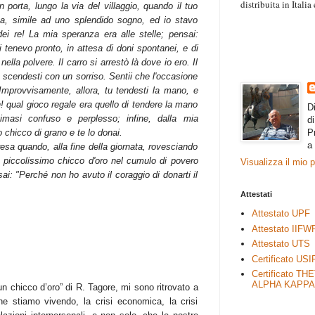
distribuita in Itali
 porta, lungo la via del villaggio, quando il tuo
“Il contenuto degli 
za, simile ad uno splendido sogno, ed io stavo
esprimono il pensie
ei re! La mia speranza era alle stelle; pensai:
necessariamente rap
mi tenevo pronto, in attesa di doni spontanei, e di
rimane autonoma e 
lla polvere. Il carro si arrestò là dove io ero. Il
 scendesti con un sorriso. Sentii che l'occasione
. Improvvisamente, allora, tu tendesti la mano, e
! qual gioco regale era quello di tendere la mano
D
masi confuso e perplesso; infine, dalla mia
d
P
 chicco di grano e te lo donai.
a
esa quando, alla fine della giornata, rovesciando
un piccolissimo chicco d'oro nel cumulo di povero
Visualizza il mio 
i: "Perché non ho avuto il coraggio di donarti il
Attestati
Attestato UPF
Attestato IIFW
Attestato UTS
Certificato USI
Certificato TH
ALPHA KAPPA
n chicco d’oro” di R. Tagore, mi sono ritrovato a
 che stiamo vivendo, la crisi economica, la crisi