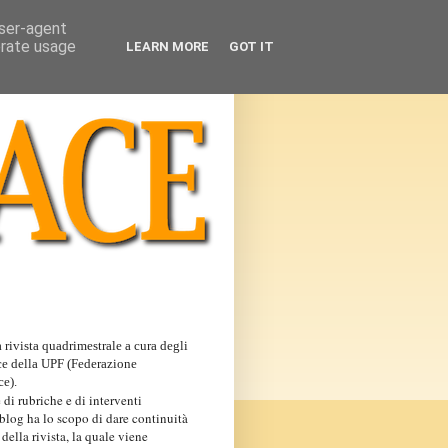
user-agent
erate usage
LEARN MORE
GOT IT
 rivista quadrimestrale a cura degli
ce della UPF (Federazione
ce).
 di rubriche e di interventi
 blog ha lo scopo di dare continuità
 della rivista, la quale viene