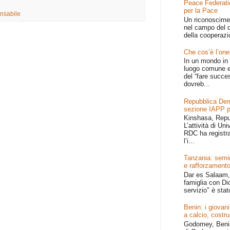
Peace Federati
per la Pace
nsabile
Un riconoscime
nel campo del d
della cooperazi
Che cos’è l’one
In un mondo in 
luogo comune e
del “fare succe
dovreb...
Repubblica Dem
sezione IAPP p
Kinshasa, Repu
L’attività di Un
RDC ha registr
l’i...
Tanzania: semin
e rafforzamento
Dar es Salaam, 
famiglia con Dio
servizio" è stat
Benin: i giovani
a calcio, costru
Godomey, Benin 