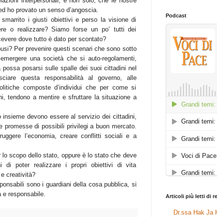
elazioni interpersonali, e non solo, che le nostre
 ed ho provato un senso d’angoscia.
Podcast
marrito i giusti obiettivi e perso la visione di
e o realizzare? Siamo forse un po’ tutti dei
cevere dove tutto è dato per scontato?
si? Per prevenire questi scenari che sono sotto
ar emergere una società che si
auto-regolamenti
,
 possa posarsi sulle spalle dei suoi cittadini nel
ciare questa responsabilità al governo, alle
 politiche composte d’individui che per come si
ni, tendono a mentire e sfruttare la situazione a
ro insieme devono essere al servizio dei cittadini,
e promesse di possibili privilegi a buon mercato.
ruggere l’economia, creare conflitti sociali e a
r lo scopo dello stato, oppure è lo stato che deve
 di poter realizzare i propri obiettivi di vita
 e creatività?
onsabili sono i guardiani della cosa pubblica, si
a e responsabile.
Articoli più letti di 
Dr.ssa Hak Ja H