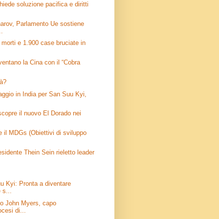
chiede soluzione pacifica e diritti
arov, Parlamento Ue sostiene
..
 morti e 1.900 case bruciate in
entano la Cina con il “Cobra
tà?
aggio in India per San Suu Kyi,
scopre il nuovo El Dorado nei
e il MDGs (Obiettivi di sviluppo
sidente Thein Sein rieletto leader
u Kyi: Pronta a diventare
 s...
vo John Myers, capo
ocesi di...