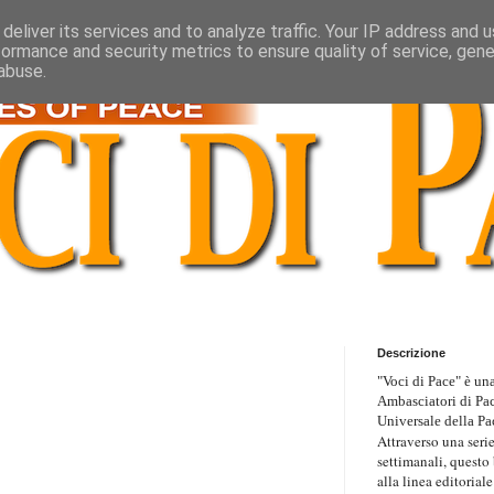
deliver its services and to analyze traffic. Your IP address and 
formance and security metrics to ensure quality of service, gen
abuse.
Descrizione
"Voci di Pace" è una
Ambasciatori di Pa
Universale della Pa
Attraverso una serie
settimanali, questo
alla linea editoriale