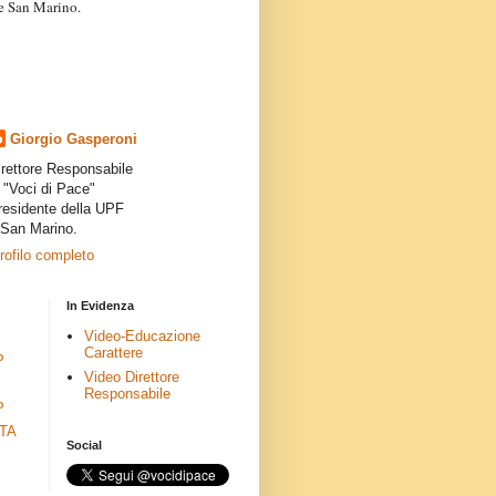
a e San Marino.
articoli dei collaboratori,
ro degli autori e non
presenta la linea editoriale che
indipendente”.
Giorgio Gasperoni
irettore Responsabile
i "Voci di Pace"
residente della UPF
 San Marino.
profilo completo
In Evidenza
Video-Educazione
Carattere
P
Video Direttore
Responsabile
P
ETA
Social