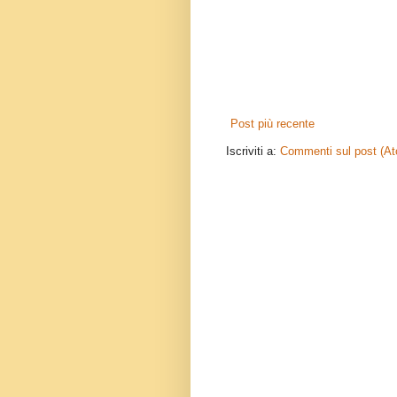
Post più recente
Iscriviti a:
Commenti sul post (A