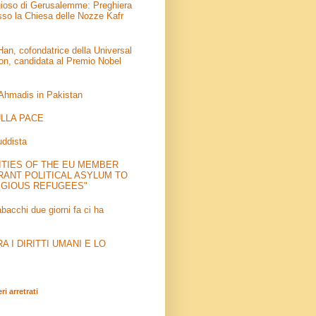
igioso di Gerusalemme: Preghiera
sso la Chiesa delle Nozze Kafr
an, cofondatrice della Universal
on, candidata al Premio Nobel
 Ahmadis in Pakistan
LLA PACE
uddista
ITIES OF THE EU MEMBER
RANT POLITICAL ASYLUM TO
IGIOUS REFUGEES"
abacchi due giorni fa ci ha
 I DIRITTI UMANI E LO
i arretrati