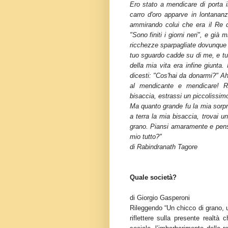
Ero stato a mendicare di porta in
carro d'oro apparve in lontanan
ammirando colui che era il Re d
"Sono finiti i giorni neri", e già 
ricchezze sparpagliate dovunque ne
tuo sguardo cadde su di me, e tu
della mia vita era infine giunta
dicesti: "Cos'hai da donarmi?" Ah
al mendicante e mendicare! Ri
bisaccia, estrassi un piccolissimo
Ma quanto grande fu la mia sorpr
a terra la mia bisaccia, trovai 
grano. Piansi amaramente e pensa
mio tutto?"
di Rabindranath Tagore
Quale società?
di Giorgio Gasperoni
Rileggendo “Un chicco di grano, u
riflettere sulla presente realtà