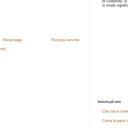
di Godomey, si 
in modo signific
Home page
Post più vecchio
tom)
Articoli più letti
Che cos’è l’one
Come la pace n