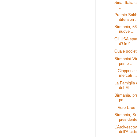
Siria: Italia 
...
Premio Sakh
difensori .
Birmania, 56
nuove ...
Gli USA spav
d’Oro”
Quale socie
Birmania/ Vi
primo ...
Il Giappone 
mercati ...
La Famiglia 
del M...
Birmania, pre
pa...
Il Vero Eroe
Birmania, Su
presidente
L'Arcivesco
dell'Arcidi