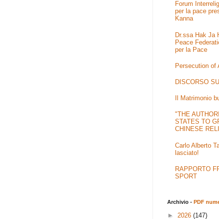
Forum Interrel
per la pace pre
Kanna
Dr.ssa Hak Ja H
Peace Federati
per la Pace
Persecution of
DISCORSO SU
Il Matrimonio b
"THE AUTHOR
STATES TO G
CHINESE REL
Carlo Alberto T
lasciato!
RAPPORTO FRA
SPORT
Archivio -
PDF numer
►
2026
(147)