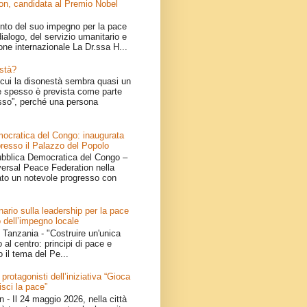
on, candidata al Premio Nobel
nto del suo impegno per la pace
ialogo, del servizio umanitario e
one internazionale La Dr.ssa H...
stà?
cui la disonestà sembra quasi un
 spesso è prevista come parte
sso”, perché una persona
ocratica del Congo: inaugurata
resso il Palazzo del Popolo
bblica Democratica del Congo –
iversal Peace Federation nella
ato un notevole progresso con
ario sulla leadership per la pace
 dell’impegno locale
Tanzania - "Costruire un'unica
 al centro: principi di pace e
o il tema del Pe...
 protagonisti dell’iniziativa “Gioca
isci la pace”
- Il 24 maggio 2026, nella città