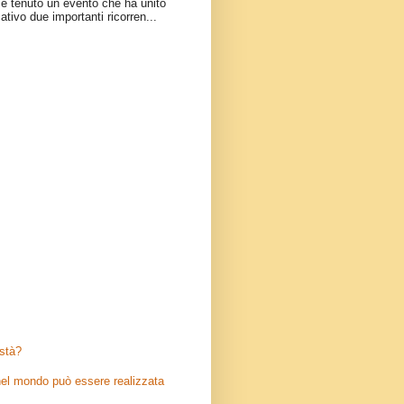
è tenuto un evento che ha unito
ativo due importanti ricorren...
stà?
el mondo può essere realizzata