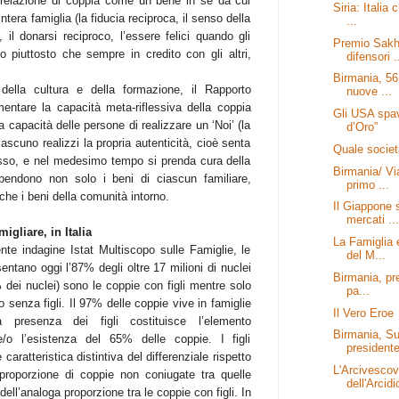
 relazione di coppia come un bene in sé da cui
Siria: Italia 
intera famiglia (la fiducia reciproca, il senso della
...
 il donarsi reciproco, l’essere felici quando gli
Premio Sakh
ito piuttosto che sempre in credito con gli altri,
difensori .
Birmania, 56
ella cultura e della formazione, il Rapporto
nuove ...
entare la capacità meta-riflessiva della coppia
Gli USA spav
 la capacità delle persone di realizzare un ‘Noi’ (la
d’Oro”
iascuno realizzi la propria autenticità, cioè senta
Quale socie
sso, e nel medesimo tempo si prenda cura della
Birmania/ Vi
endono non solo i beni di ciascun familiare,
primo ...
nche i beni della comunità intorno.
Il Giappone 
mercati ...
igliare, in Italia
La Famiglia 
ente indagine Istat Multiscopo sulle Famiglie, le
del M...
entano oggi l’87% degli oltre 17 milioni di nuclei
Birmania, pre
6% dei nuclei) sono le coppie con figli mentre solo
pa...
o senza figli. Il 97% delle coppie vive in famiglie
Il Vero Eroe
a presenza dei figli costituisce l’elemento
Birmania, Su
e/o l’esistenza del 65% delle coppie. I figli
presidente
aratteristica distintiva del differenziale rispetto
L'Arcivesco
a proporzione di coppie non coniugate tra quelle
dell'Arcidi
ell’analoga proporzione tra le coppie con figli. In