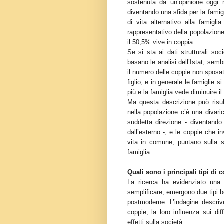
sostenuta da un’opinione oggi m
diventando una sfida per la famig
di vita alternativo alla famigl
rappresentativo della popolazione 
il 50,5% vive in coppia.
Se si sta ai dati strutturali so
basano le analisi dell’Istat, sem
il numero delle coppie non sposa
figlio, e in generale le famiglie 
più e la famiglia vede diminuire il
Ma questa descrizione può risul
nella popolazione c’è una divari
suddetta direzione - diventando 
dall’esterno -, e le coppie che 
vita in comune, puntano sulla sta
famiglia.
Quali sono i principali tipi di c
La ricerca ha evidenziato una f
semplificare, emergono due tipi be
postmoderne. L’indagine descrive
coppie, la loro influenza sui di
effetti sulla società.