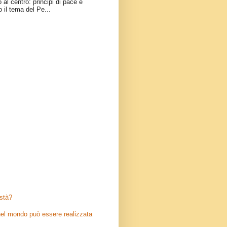
 al centro: principi di pace e
o il tema del Pe...
stà?
el mondo può essere realizzata