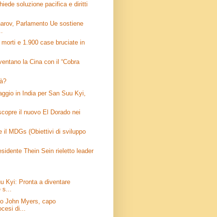
chiede soluzione pacifica e diritti
arov, Parlamento Ue sostiene
..
 morti e 1.900 case bruciate in
entano la Cina con il “Cobra
tà?
aggio in India per San Suu Kyi,
scopre il nuovo El Dorado nei
e il MDGs (Obiettivi di sviluppo
sidente Thein Sein rieletto leader
u Kyi: Pronta a diventare
 s...
vo John Myers, capo
ocesi di...