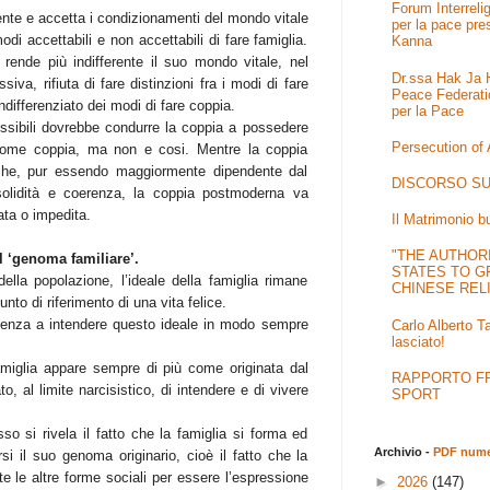
Forum Interrel
sente e accetta i condizionamenti del mondo vitale
per la pace pre
odi accettabili e non accettabili di fare famiglia.
Kanna
rende più indifferente il suo mondo vitale, nel
Dr.ssa Hak Ja H
va, rifiuta di fare distinzioni fra i modi di fare
Peace Federati
ndifferenziato dei modi di fare coppia.
per la Pace
possibili dovrebbe condurre la coppia a possedere
Persecution of
e come coppia, ma non e cosi. Mentre la coppia
à che, pur essendo maggiormente dipendente dal
DISCORSO SU
solidità e coerenza, la coppia postmoderna va
rata o impedita.
Il Matrimonio b
"THE AUTHOR
l ‘genoma familiare’.
STATES TO G
lla popolazione, l’ideale della famiglia rimane
CHINESE REL
unto di riferimento di una vita felice.
denza a intendere questo ideale in modo sempre
Carlo Alberto T
lasciato!
amiglia appare sempre di più come originata dal
RAPPORTO FRA
o, al limite narcisistico, di intendere e di vivere
SPORT
so si rivela il fatto che la famiglia si forma ed
Archivio -
PDF numer
si il suo genoma originario, cioè il fatto che la
tte le altre forme sociali per essere l’espressione
►
2026
(147)