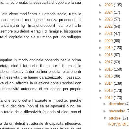
o, la reciprocità, la sessualità di coppia e la sua
►
2025
(135)
►
2024
(17)
iare viene modificato su grande scala, tutta la
►
2023
(57)
sso storico di morfogenesi senza precedenti, il
mancanza di figli (mancherebbe il ricambio fra le
►
2022
(64)
sempre più deboli e fragili di famiglie, bisognose
►
2021
(47)
te di capitale sociale e umano per uno sviluppo
►
2020
(68)
►
2019
(123)
►
2018
(67)
rrogativo in modo originale ponendo per la prima
►
2017
(63)
tata: cioè il fatto che il senso e il futuro della
►
2016
(158)
o di riflessività dei partner e della relazione di
►
2015
(89)
riflessività che hanno caratterizzato il passato,
iva di chi affronta la relazione consultandosi con
►
2014
(139)
la riflessività autonoma di chi decide per proprio
►
2013
(173)
▼
2012
(173)
tà che sono dette fratturate e impedite, perché
►
dicembre
(4
cità di decidere (non si sa se sposarsi o no, se
►
novembre
(
o totale della riflessività (quando si dice: non ci
▼
ottobre
(17)
a da un deficit strutturale di capacità riflessiva,
INDIVISIBIL