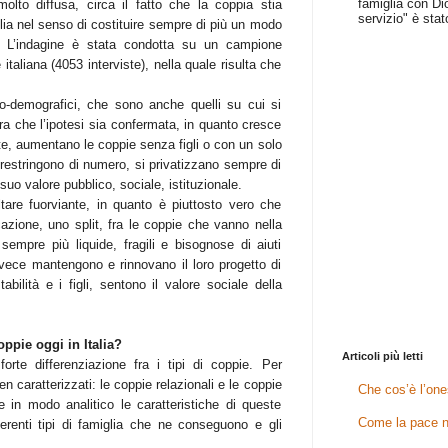
famiglia con Dio
olto diffusa, circa il fatto che la coppia stia
servizio" è stat
lia nel senso di costituire sempre di più un modo
ia. L’indagine è stata condotta su un campione
italiana (4053 interviste), nella quale risulta che
cio-demografici, che sono anche quelli su cui si
bra che l’ipotesi sia confermata, in quanto cresce
te, aumentano le coppie senza figli o con un solo
si restringono di numero, si privatizzano sempre di
 suo valore pubblico, sociale, istituzionale.
tare fuorviante, in quanto è piuttosto vero che
cazione, uno split, fra le coppie che vanno nella
sempre più liquide, fragili e bisognose di aiuti
invece mantengono e rinnovano il loro progetto di
bilità e i figli, sentono il valore sociale della
oppie oggi in Italia?
Articoli più letti
orte differenziazione fra i tipi di coppie. Per
n caratterizzati: le coppie relazionali e le coppie
Che cos’è l’one
 in modo analitico le caratteristiche di queste
Come la pace n
fferenti tipi di famiglia che ne conseguono e gli