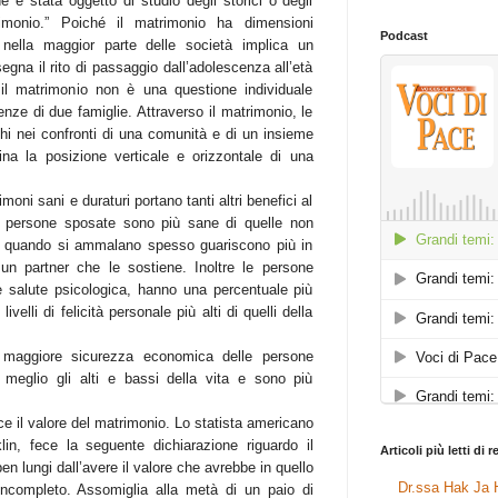
e è stata oggetto di studio degli storici o degli
trimonio.” Poiché il matrimonio ha dimensioni
Podcast
, nella maggior parte delle società implica un
egna il rito di passaggio dall’adolescenza all’età
li il matrimonio non è una questione individuale
nze di due famiglie. Attraverso il matrimonio, le
hi nei confronti di una comunità e di un insieme
ina la posizione verticale e orizzontale di una
oni sani e duraturi portano tanti altri benefici al
 Le persone sposate sono più sane di quelle non
 quando si ammalano spesso guariscono più in
un partner che le sostiene. Inoltre le persone
 salute psicologica, hanno una percentuale più
velli di felicità personale più alti di quelli della
maggiore sicurezza economica delle persone
 meglio gli alti e bassi della vita e sono più
e il valore del matrimonio. Lo statista americano
in, fece la seguente dichiarazione riguardo il
Articoli più letti di 
n lungi dall’avere il valore che avrebbe in quello
Dr.ssa Hak Ja H
incompleto. Assomiglia alla metà di un paio di