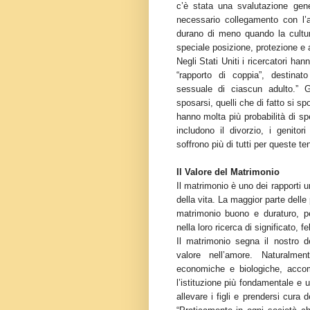
c’è stata una svalutazione gen
necessario collegamento con l’
durano di meno quando la cultur
speciale posizione, protezione e a
Negli Stati Uniti i ricercatori ha
“rapporto di coppia”, destinat
sessuale di ciascun adulto.” 
sposarsi, quelli che di fatto si 
hanno molta più probabilità di sp
includono il divorzio, i genitor
soffrono più di tutti per queste t
Il Valore del Matrimonio
Il matrimonio è uno dei rapporti
della vita. La maggior parte delle 
matrimonio buono e duraturo, p
nella loro ricerca di significato, fe
Il matrimonio segna il nostro d
valore nell’amore. Naturalmen
economiche e biologiche, accom
l’istituzione più fondamentale e u
allevare i figli e prendersi cura 