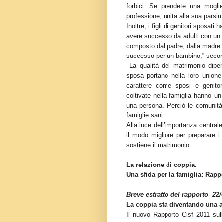
forbici. Se prendete una mogli
professione, unita alla sua parsi
Inoltre, i figli di genitori sposati
avere successo da adulti con un 
composto dal padre, dalla madre e 
successo per un bambino,” second
La qualità del matrimonio dipe
sposa portano nella loro unione
carattere come sposi e genitori
coltivate nella famiglia hanno u
una persona. Perciò le comunità
famiglie sani.
Alla luce dell’importanza centra
il modo migliore per preparare i
sostiene il matrimonio.
La relazione di coppia.
Una sfida per la famiglia: Rapp
Breve estratto del rapporto 22/
La coppia sta diventando una al
Il nuovo Rapporto Cisf 2011 sulla