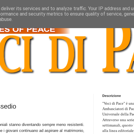
deliver its services and to analyze traffic. Your IP address and 
formance and security metrics to ensure quality of service, gen
abuse.
Descrizione
"Voci di Pace" è una
ssedio
Ambasciatori di Pa
Universale della Pa
Attraverso una serie
settimanali, questo
moniali stanno diventando sempre meno resistenti.
alla linea editoriale
 i giovani continuano ad aspirare al matrimonio,