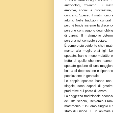
“Praticamente in ogni società ch
antropologi, troviamo... il ma
emotive, sociali e procreative
contratto. Spesso il matrimonio s
adulta. Nelle tradizioni cultura
perché fonde insieme la discende
persone contraggono degli obblig
di parenti. Il matrimonio determ
persona nel contesto sociale.
È sempre più evidente che i matrim
marito, alla moglie e ai figli.
sposate, hanno meno malattie e
fretta di quelle che non hanno 
sposate godono di una maggiore
bassa di depressione e riportano li
popolazione in generale.
Le coppie sposate hanno una 
singole, sono capaci di gestire
produttive sul posto di lavoro.
La saggezza tradizionale riconosc
del 18° secolo, Benjamin Frankl
matrimonio: “Un uomo singolo è be
stato di unione. È un animale 