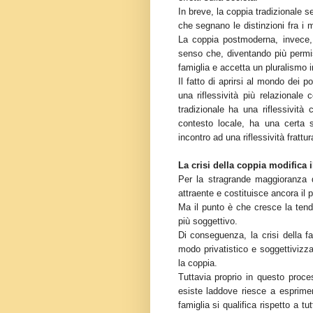
In breve, la coppia tradizionale 
che segnano le distinzioni fra i m
La coppia postmoderna, invece, 
senso che, diventando più permissi
famiglia e accetta un pluralismo i
Il fatto di aprirsi al mondo dei 
una riflessività più relazional
tradizionale ha una riflessivit
contesto locale, ha una certa 
incontro ad una riflessività frattu
La crisi della coppia modifica i
Per la stragrande maggioranza de
attraente e costituisce ancora il p
Ma il punto è che cresce la ten
più soggettivo.
Di conseguenza, la crisi della f
modo privatistico e soggettivizzat
la coppia.
Tuttavia proprio in questo proces
esiste laddove riesce a esprimer
famiglia si qualifica rispetto a tu