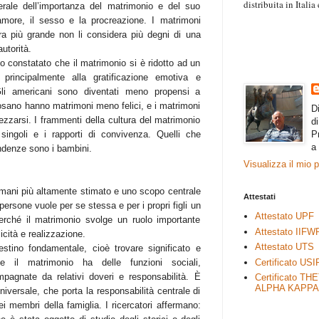
distribuita in Itali
erale dell’importanza del matrimonio e del suo
“Il contenuto degli 
amore, il sesso e la procreazione. I matrimoni
esprimono il pensie
a più grande non li considera più degni di una
necessariamente rap
utorità.
rimane autonoma e 
nno constatato che il matrimonio si è ridotto ad un
o principalmente alla gratificazione emotiva e
Gli americani sono diventati meno propensi a
sposano hanno matrimoni meno felici, e i matrimoni
D
ezzarsi. I frammenti della cultura del matrimonio
d
P
i singoli e i rapporti di convivenza. Quelli che
a
endenze sono i bambini.
Visualizza il mio 
 umani più altamente stimato e uno scopo centrale
Attestati
persone vuole per se stessa e per i propri figli un
Attestato UPF
erché il matrimonio svolge un ruolo importante
Attestato IIFW
licità e realizzazione.
Attestato UTS
estino fondamentale, cioè trovare significato e
Certificato USI
te il matrimonio ha delle funzioni sociali,
pagnate da relativi doveri e responsabilità. È
Certificato TH
ALPHA KAPPA
niversale, che porta la responsabilità centrale di
dei membri della famiglia. I ricercatori affermano: