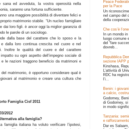
Peace Federati
e sana ed avveduta, la vostra operosità nella
per la Pace
monia, saranno una fortuna sufficiente.
Un riconoscime
 hanno una maggiore possibilità di diventare felici e
nel campo del d
della cooperazi
proprio matrimonio stabile. “Un nucleo famigliare
dai loro figli. è ancor oggi la miglior garanzia di
Che cos’è l’one
o le parole di un sociologo.
In un mondo in 
nde dalla base del carattere che lo sposo e la
luogo comune e
del “fare succe
 e dalla loro continua crescita nel cuore e nel
dovreb...
. Inoltre le qualità del cuore e del carattere
n impatto su ogni aspetto dell’impegno sociale di
Repubblica Dem
sezione IAPP p
 e le nazioni traggono beneficio da matrimoni e
Kinshasa, Repu
L’attività di Un
le del matrimonio, è opportuno considerare qual è
RDC ha registr
 giovani al matrimonio e creare una cultura che
l’i...
Benin: i giovani
a calcio, costru
Godomey, Benin 
orto Famiglia Cisf 2011
di Godomey, si 
in modo signific
03/2012
Tanzania: semin
ternativa alla famiglia?
e rafforzamento
 famiglia italiana ha voluto verificare l’ipotesi,
Dar es Salaam, 