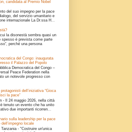
on, candidata al Premio Nobel
nto del suo impegno per la pace
ialogo, del servizio umanitario e
one internazionale La Dr.ssa H...
stà?
cui la disonestà sembra quasi un
 spesso è prevista come parte
sso”, perché una persona
ocratica del Congo: inaugurata
resso il Palazzo del Popolo
bblica Democratica del Congo –
iversal Peace Federation nella
ato un notevole progresso con
 protagonisti dell’iniziativa “Gioca
isci la pace”
- Il 24 maggio 2026, nella città
è tenuto un evento che ha unito
ativo due importanti ricorren...
ario sulla leadership per la pace
 dell’impegno locale
Tanzania - "Costruire un'unica