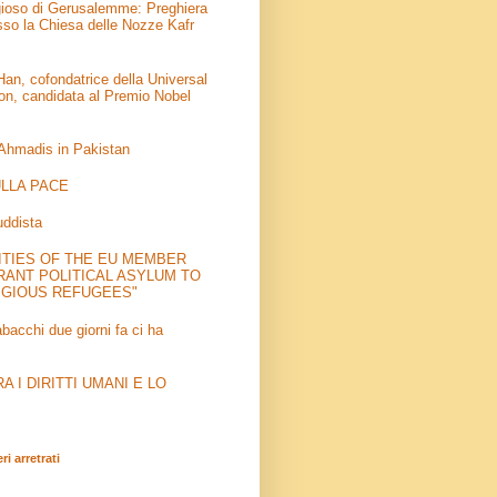
igioso di Gerusalemme: Preghiera
sso la Chiesa delle Nozze Kafr
an, cofondatrice della Universal
on, candidata al Premio Nobel
 Ahmadis in Pakistan
LLA PACE
uddista
ITIES OF THE EU MEMBER
RANT POLITICAL ASYLUM TO
IGIOUS REFUGEES"
abacchi due giorni fa ci ha
 I DIRITTI UMANI E LO
i arretrati