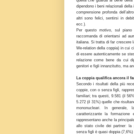
quella che guarda al bene della
dipendono i beni relazionali della 
comprensione profonda dell’altro,
altri sono felici, sentirsi in deb
ecc.).
Per questo motivo, sul piano d
raccomanda di orientarsi ad aum
italiana. Si tratta di far crescere
We-relation della coppia) in cui c
di essere autenticamente se ste
relazione come bene da cui dip
genitori e figli innanzitutto, ma a
La coppia qualifica ancora il fam
Secondo i risultati della più rec
coppie, con o senza figli, rappres
familiari; tra questi, 9.581 (il 5
5.272 (il 31%) quelle che risultan
mononucleari. In generale, l
caratterizzante la formazione 
rappresentano anche la principale c
allo stato civile dei partner: l
senza figli è quasi doppia (7,6%) d