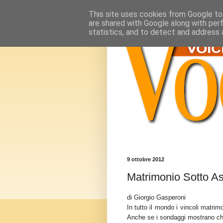
This site uses cookies from Google to 
are shared with Google along with per
statistics, and to detect and address 
9 ottobre 2012
Matrimonio Sotto A
di Giorgio Gasperoni
In tutto il mondo i vincoli matri
Anche se i sondaggi mostrano che