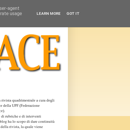
user-agent
erate usage
LEARN MORE
GOT IT
 rivista quadrimestrale a cura degli
ce della UPF (Federazione
ce).
 di rubriche e di interventi
 blog ha lo scopo di dare continuità
 della rivista, la quale viene