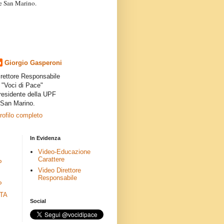
a e San Marino.
articoli dei collaboratori,
ro degli autori e non
presenta la linea editoriale che
indipendente”.
Giorgio Gasperoni
irettore Responsabile
i "Voci di Pace"
residente della UPF
 San Marino.
profilo completo
In Evidenza
Video-Educazione
Carattere
P
Video Direttore
Responsabile
P
ETA
Social