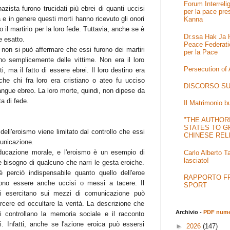
Forum Interrel
azista furono trucidati più ebrei di quanti uccisi
per la pace pre
a e in genere questi morti hanno ricevuto gli onori
Kanna
 il martirio per la loro fede. Tuttavia, anche se è
Dr.ssa Hak Ja H
e esatto.
Peace Federati
, non si può affermare che essi furono dei martiri
per la Pace
ono semplicemente delle vittime. Non era il loro
Persecution of
i, ma il fatto di essere ebrei. Il loro destino era
che chi fra loro era cristiano o ateo fu ucciso
DISCORSO SU
angue ebreo. La loro morte, quindi, non dipese da
ta di fede.
Il Matrimonio b
"THE AUTHOR
STATES TO G
ne dell'eroismo viene limitato dal controllo che essi
CHINESE REL
municazione.
educazione morale, e l'eroismo è un esempio di
Carlo Alberto T
lasciato!
e bisogno di qualcuno che narri le gesta eroiche.
è perciò indispensabile quanto quello dell'eroe
RAPPORTO FRA
sono essere anche uccisi o messi a tacere. Il
SPORT
ari esercitano sui mezzi di comunicazione può
orcere ed occultare la verità. La descrizione che
Archivio -
PDF numer
i controllano la memoria sociale e il racconto
. Infatti, anche se l'azione eroica può essersi
►
2026
(147)