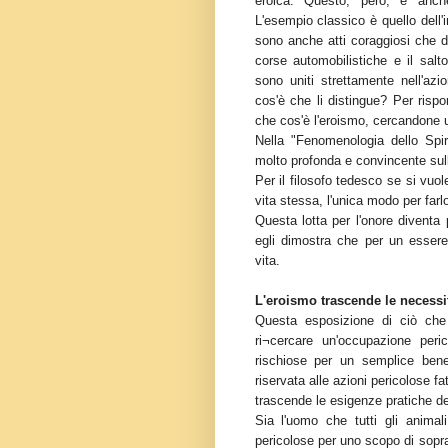
eroica. Questo, però, è anche
L'esempio classico è quello dell'
sono anche atti coraggiosi che d
corse automobilistiche e il salt
sono uniti strettamente nell'azi
cos'è che li distingue? Per ris
che cos'è l'eroismo, cercandone u
Nella "Fenomenologia dello Spir
molto profonda e convincente sull
Per il filosofo tedesco se si vuo
vita stessa, l'unica modo per farlo
Questa lotta per l'onore diventa p
egli dimostra che per un essere
vita.
L'eroismo trascende le necessi
Questa esposizione di ciò che
ri¬cercare un'occupazione peric
rischiose per un semplice benef
riservata alle azioni pericolose f
trascende le esigenze pratiche del
Sia l'uomo che tutti gli animal
pericolose per uno scopo di sopravv