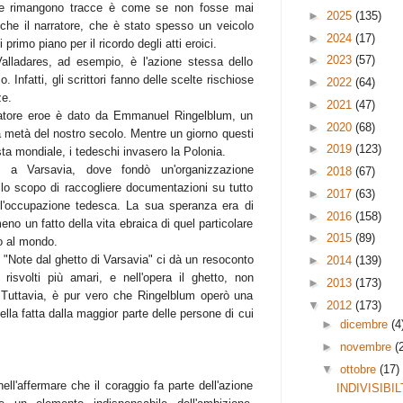
 ne rimangono tracce è come se non fosse mai
►
2025
(135)
che il narratore, che è stato spesso un veicolo
►
2024
(17)
primo piano per il ricordo degli atti eroici.
►
2023
(57)
alladares, ad esempio, è l'azione stessa dello
. Infatti, gli scrittori fanno delle scelte rischiose
►
2022
(64)
e.
►
2021
(47)
rratore eroe è dato da Emmanuel Ringelblum, un
►
2020
(68)
a metà del nostro secolo. Mentre un giorno questi
►
2019
(123)
ta mondiale, i tedeschi invasero la Polonia.
re a Varsavia, dove fondò un'organizzazione
►
2018
(67)
lo scopo di raccogliere documentazioni su tutto
►
2017
(63)
l'occupazione tedesca. La sua speranza era di
►
2016
(158)
no un fatto della vita ebraica di quel particolare
►
2015
(89)
o al mondo.
o "Note dal ghetto di Varsavia" ci dà un resoconto
►
2014
(139)
i risvolti più amari, e nell'opera il ghetto, non
►
2013
(173)
 Tuttavia, è pur vero che Ringelblum operò una
▼
2012
(173)
ella fatta dalla maggior parte delle persone di cui
►
dicembre
(4
►
novembre
(
▼
ottobre
(17)
ll'affermare che il coraggio fa parte dell'azione
INDIVISIBIL