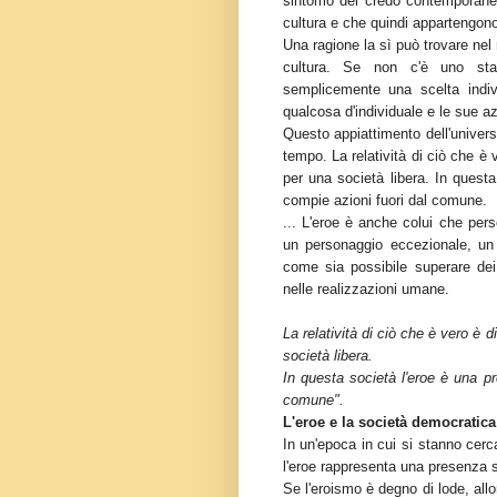
sintomo del credo contemporaneo
cultura e che quindi appartengono
Una ragione la sì può trovare nel
cultura. Se non c'è uno sta
semplicemente una scelta individ
qualcosa d'individuale e le sue az
Questo appiattimento dell'univer
tempo. La relatività di ciò che è
per una società libera. In quest
compie azioni fuori dal comune.
... L'eroe è anche colui che perso
un personaggio eccezionale, un 
come sia possibile superare dei
nelle realizzazioni umane.
La relatività di ciò che è vero è 
società libera.
In questa società l'eroe è una p
comune".
L'eroe e la società democratica
In un'epoca in cui si stanno cer
l'eroe rappresenta una presenza
Se l'eroismo è degno di lode, allo