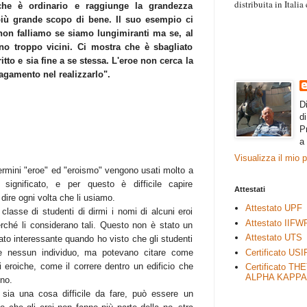
distribuita in Itali
che è ordinario e raggiunge la grandezza
“Il contenuto degli 
più grande scopo di bene. Il suo esempio ci
esprimono il pensie
 non falliamo se siamo lungimiranti ma se, al
necessariamente rap
sono troppo vicini. Ci mostra che è sbagliato
rimane autonoma e 
ritto e sia fine a se stessa. L'eroe non cerca la
pagamento nel realizzarlo".
D
d
P
a
Visualizza il mio 
ermini "eroe" ed "eroismo" vengono usati molto a
 significato, e per questo è difficile capire
Attestati
ire ogni volta che li usiamo.
Attestato UPF
asse di studenti di dirmi i nomi di alcuni eroi
Attestato IIFW
rché li considerano tali. Questo non è stato un
Attestato UTS
vato interessante quando ho visto che gli studenti
Certificato USI
e nessun individuo, ma potevano citare come
i eroiche, come il correre dentro un edificio che
Certificato TH
ALPHA KAPPA
no.
i sia una cosa difficile da fare, può essere un