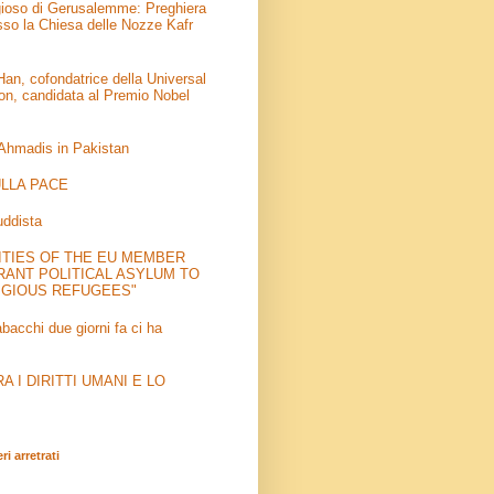
igioso di Gerusalemme: Preghiera
sso la Chiesa delle Nozze Kafr
an, cofondatrice della Universal
on, candidata al Premio Nobel
 Ahmadis in Pakistan
LLA PACE
uddista
ITIES OF THE EU MEMBER
RANT POLITICAL ASYLUM TO
IGIOUS REFUGEES"
abacchi due giorni fa ci ha
 I DIRITTI UMANI E LO
i arretrati