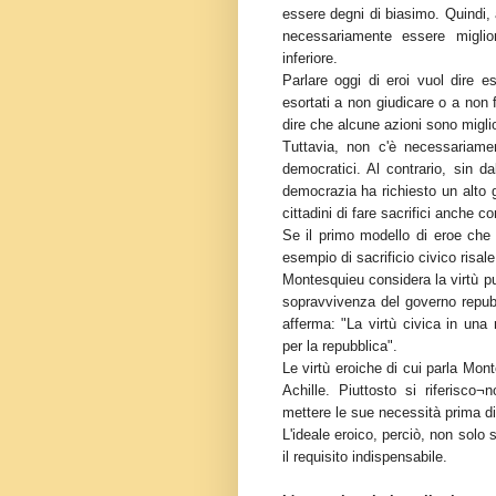
essere degni di biasimo. Quindi, 
necessariamente essere migli
inferiore.
Parlare oggi di eroi vuol dire 
esortati a non giudicare o a non
dire che alcune azioni sono miglior
Tuttavia, non c'è necessariamen
democratici. Al contrario, sin d
democrazia ha richiesto un alto g
cittadini di fare sacrifici anche co
Se il primo modello di eroe che 
esempio di sacrificio civico risale
Montesquieu considera la virtù p
sopravvivenza del governo repu
afferma: "La virtù civica in una
per la repubblica".
Le virtù eroiche di cui parla Mo
Achille. Piuttosto si riferisco¬
mettere le sue necessità prima di
L'ideale eroico, perciò, non solo
il requisito indispensabile.