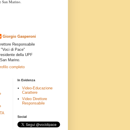
a e San Marino.
articoli dei collaboratori,
ro degli autori e non
presenta la linea editoriale che
indipendente”.
Giorgio Gasperoni
irettore Responsabile
i "Voci di Pace"
residente della UPF
 San Marino.
profilo completo
In Evidenza
Video-Educazione
Carattere
P
Video Direttore
Responsabile
P
ETA
Social