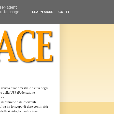
user-agent
erate usage
LEARN MORE
GOT IT
 rivista quadrimestrale a cura degli
ce della UPF (Federazione
ce).
 di rubriche e di interventi
 blog ha lo scopo di dare continuità
 della rivista, la quale viene