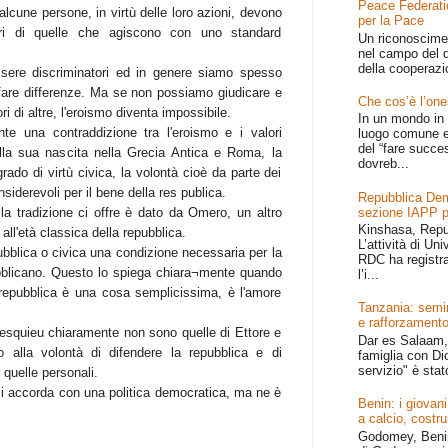
Peace Federati
alcune persone, in virtù delle loro azioni, devono
per la Pace
ori di quelle che agiscono con uno standard
Un riconoscime
nel campo del d
della cooperazi
essere discriminatori ed in genere siamo spesso
 fare differenze. Ma se non possiamo giudicare e
Che cos’è l’one
i di altre, l'eroismo diventa impossibile.
In un mondo in 
te una contraddizione tra l'eroismo e i valori
luogo comune e
del “fare succe
alla sua nascita nella Grecia Antica e Roma, la
dovreb...
rado di virtù civica, la volontà cioè da parte dei
nsiderevoli per il bene della res publica.
Repubblica Dem
sezione IAPP p
la tradizione ci offre è dato da Omero, un altro
Kinshasa, Repu
 all'età classica della repubblica.
L’attività di Un
ubblica o civica una condizione necessaria per la
RDC ha registr
bblicano. Questo lo spiega chiara¬mente quando
l’i...
 repubblica è una cosa semplicissima, è l'amore
Tanzania: semin
e rafforzamento
ntesquieu chiaramente non sono quelle di Ettore e
Dar es Salaam, 
no alla volontà di difendere la repubblica e di
famiglia con Dio
servizio" è stat
 quelle personali.
 si accorda con una politica democratica, ma ne è
Benin: i giovani
a calcio, costru
Godomey, Benin 