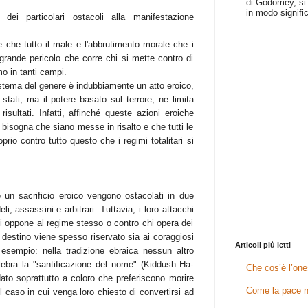
di Godomey, si 
in modo signific
 dei particolari ostacoli alla manifestazione
he tutto il male e l'abbrutimento morale che i
l grande pericolo che corre chi si mette contro di
mo in tanti campi.
istema del genere è indubbiamente un atto eroico,
stati, ma il potere basato sul terrore, ne limita
risultati. Infatti, affinché queste azioni eroiche
bisogna che siano messe in risalto e che tutti le
rio contro tutto questo che i regimi totalitari si
are un sacrificio eroico vengono ostacolati in due
eli, assassini e arbitrari. Tuttavia, i loro attacchi
si oppone al regime stesso o contro chi opera dei
 destino viene spesso riservato sia ai coraggiosi
Articoli più letti
esempio: nella tradizione ebraica nessun altro
ebra la "santificazione del nome" (Kiddush Ha-
Che cos’è l’one
to soprattutto a coloro che preferiscono morire
Come la pace n
l caso in cui venga loro chiesto di convertirsi ad