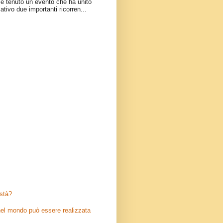
è tenuto un evento che ha unito
ativo due importanti ricorren...
stà?
el mondo può essere realizzata