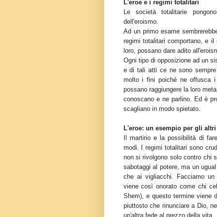
L'eroe e i regimi totalitari
Le società totalitarie pongono
dell'eroismo.
Ad un primo esame sembrerebbe c
regimi totalitari comportano, e i
loro, possano dare adito all'erois
Ogni tipo di opposizione ad un s
e di tali atti ce ne sono sempre 
molto i fini poiché ne offusca i 
possano raggiungere la loro meta 
conoscano e ne parlino. Ed è prop
scagliano in modo spietato.
L'eroe: un esempio per gli altri
Il martirio e la possibilità di f
modi. I regimi totalitari sono crud
non si rivolgono solo contro chi 
sabotaggi al potere, ma un ugual
che ai vigliacchi. Facciamo un 
viene così onorato come chi cel
Shem), e questo termine viene da
piuttosto che rinunciare a Dio, ne
un'altra fede al prezzo della vita.