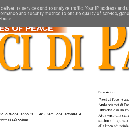
deliver its services and to analyze traffic. Your IP address and 
formance and security metrics to ensure quality of service, gen
abuse.
Descrizione
"Voci di Pace" è una
Ambasciatori di Pa
Universale della Pa
tto qualche anno fa. Per i temi che affronta è
Attraverso una serie
settimanali, questo
nte di riflessione.
alla linea editoriale