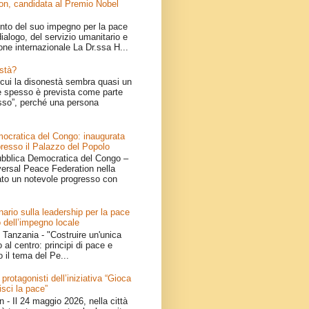
on, candidata al Premio Nobel
nto del suo impegno per la pace
ialogo, del servizio umanitario e
one internazionale La Dr.ssa H...
stà?
cui la disonestà sembra quasi un
 spesso è prevista come parte
sso”, perché una persona
ocratica del Congo: inaugurata
resso il Palazzo del Popolo
bblica Democratica del Congo –
iversal Peace Federation nella
ato un notevole progresso con
ario sulla leadership per la pace
 dell’impegno locale
Tanzania - "Costruire un'unica
 al centro: principi di pace e
o il tema del Pe...
 protagonisti dell’iniziativa “Gioca
isci la pace”
- Il 24 maggio 2026, nella città