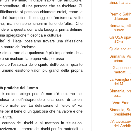
 un elemento indispensabile dell'ambizione.
Siria: Italia 
imprenditore, di una persona che sa rischiare. Ci
...
ifficilmente si possono chiamare eroici, come le
Premio Sakh
o dal trampolino. Il coraggio e l'eroismo a volte
difensori .
one, ma non sono sinonimi l'uno dell'altro. Che
Birmania, 56
pondere a questa domanda bisogna prima definire
nuove ...
na spiegazione filosofica e culturale.
Gli USA spav
ito" di Hegel possiamo trovare una riflessione
d’Oro”
a natura dell'eroismo.
Quale socie
le dimostrare che qualcosa è più importante della
Birmania/ Vi
 è sii rischiare la propria vita per essa.
primo ...
erciò l'essenza dello spirito dell'eroe, in quanto
Il Giappone 
 umano esistono valori più grandi della propria
mercati ...
La Famiglia 
del M...
tà pratiche dell'uomo
Birmania, pre
 è eroico spiega perché non c'è eroismo nel
pa...
olosa o nell'intraprendere una serie di azioni
Il Vero Eroe
icio materiale. La definizione di "eroiche" va
Birmania, Su
atte per il bene di un qualcosa che ha valore e che
presidente
la vita.
L'Arcivesco
i corrono dei rischi e si mettono in situazioni
dell'Arcidi
ivenza. Il correre dei rischi per fini materiali in