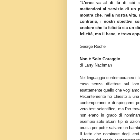
"L'eroe va al di là di ciò 
mettendosi al servizio di un 
mostra che, nella nostra vita,
contrario, i nostri obiettivi 
credere che la felicità sia un di
felicità, ma il bene, e trova ap
George Roche
Non è Solo Coraggio
dI Larry Nachman
Nel linguaggio contemporaneo i t
caso senza riflettere sul loro
esattamente quello che vogliamo d
Recentemente ho chiesto a una cl
contemporanei e di spiegarmi pe
vero test scientifico, ma l'ho tro
non erano in grado di nominar
esempio solo alcuni tipi di azion
brucia per poter salvare un bambi
Il fatto che nominare degli ero