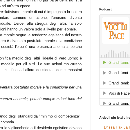
 che gli eroi non fanno più parte della no¬stra
 ad un'altra epoca.
Podcast
 re¬lativismo morale di cui è impregnata la nostra
ndard comune di azione, l'eroismo diventa
uale. L'eroe, alla stregua degli altri, fa solo
ioni hanno un valore solo a livello per¬sonale.
so morale segue la tendenza egalitaria del nostro
 vero è diventata postulato morale e la condizione
a società l'eroe è una presenza anomala, perché
nifica meglio degli altri l'ideale di vero uomo; è
modello per gli altri. Le sue azioni mo¬strano
 limiti fino ad allora considerati come massimi
diventata postulato morale e la condizione per una
resenza anomala, perché compie azioni fuori dal
cando degli standard da "minimo di competenza",
Articoli più letti di 
 scomoda.
Dr.ssa Hak Ja H
ra la vigliaccheria o il desiderio egoistico devono