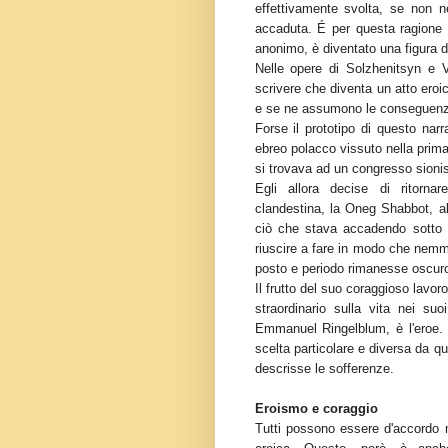
effettivamente svolta, se non
accaduta. É per questa ragione 
anonimo, è diventato una figura di 
Nelle opere di Solzhenitsyn e V
scrivere che diventa un atto eroico
e se ne assumono le conseguenz
Forse il prototipo di questo na
ebreo polacco vissuto nella prim
si trovava ad un congresso sionis
Egli allora decise di ritorna
clandestina, la Oneg Shabbot, al
ciò che stava accadendo sotto 
riuscire a fare in modo che nemme
posto e periodo rimanesse oscur
Il frutto del suo coraggioso lavor
straordinario sulla vita nei suo
Emmanuel Ringelblum, è l'eroe.
scelta particolare e diversa da qu
descrisse le sofferenze.
Eroismo e coraggio
Tutti possono essere d'accordo ne