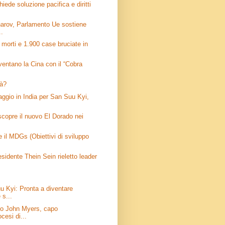
chiede soluzione pacifica e diritti
arov, Parlamento Ue sostiene
..
 morti e 1.900 case bruciate in
entano la Cina con il “Cobra
tà?
aggio in India per San Suu Kyi,
scopre il nuovo El Dorado nei
e il MDGs (Obiettivi di sviluppo
sidente Thein Sein rieletto leader
u Kyi: Pronta a diventare
 s...
vo John Myers, capo
ocesi di...