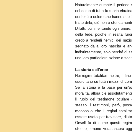
Naturalmente durante il periodo n
nel corso di tutta la storia ebraic
conferiti a coloro che hanno scelto
triste dirlo, ciò non è storicament
Difatti, pur meritando ogni onore
della fede, poiché in realtà fur
credo a renderli nemici dei nazist
segnato dalla loro nascita e an
indistintamente, solo perché di s
una loro particolare azione o scel
La storia dell'eroe
Nei regimi totalitari inoltre, il fi
esercitano su tutti i mezzi di co
Se la storia è la base per un'
moralità, allora c'è assolutament
Il ruolo del testimone oculare 
stesso. I testimoni, però, pos
monopolio che i regimi totalit
essere usato per travisare, dist
Orwell fa di come questi regim
storico, rimane vera ancora oggi