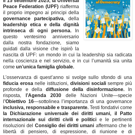
il 15 settembre 2025, la Universal
Peace Federation (UPF)
riafferma
il proprio impegno ai principi della
governance partecipativa,
della
leadership etica e della dignità
intrinseca di ogni persona.
In
questo ventesimo anniversario
dalla nostra fondazione, siamo
guidati dalla visione che ispirò la
nascita di UPF: un mondo in cui la leadership sia radicata
nella coscienza e nel servizio, e in cui l’umanità sia unita
come
un’unica famiglia globale.
L’osservanza di quest’anno si svolge sullo sfondo di una
fiducia erosa
nelle istituzioni,
divisioni sociali
sempre più
profonde e della
diffusione della disinformazione.
In
risposta,
l’Agenda 2030
delle Nazioni Unite—specie
l
’Obiettivo 16
—sottolinea l’importanza di una governance
inclusiva, responsabile e trasparente.
Testi fondativi come
la Dichiarazione universale dei diritti umani, il Patto
internazionale sui diritti civili e politici
e le pertinenti
risoluzioni del
Consiglio dei diritti umani
affermano che le
libertà di pensiero, di espressione, di riunione e di