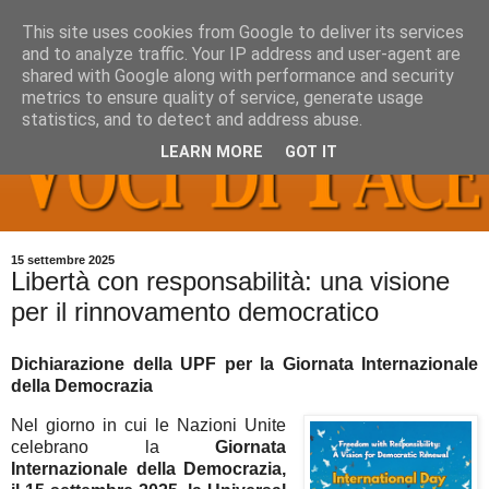
This site uses cookies from Google to deliver its services
and to analyze traffic. Your IP address and user-agent are
shared with Google along with performance and security
metrics to ensure quality of service, generate usage
statistics, and to detect and address abuse.
LEARN MORE
GOT IT
15 settembre 2025
Libertà con responsabilità: una visione
per il rinnovamento democratico
Dichiarazione della UPF per la Giornata Internazionale
della Democrazia
Nel giorno in cui le Nazioni Unite
celebrano la
Giornata
Internazionale della Democrazia,