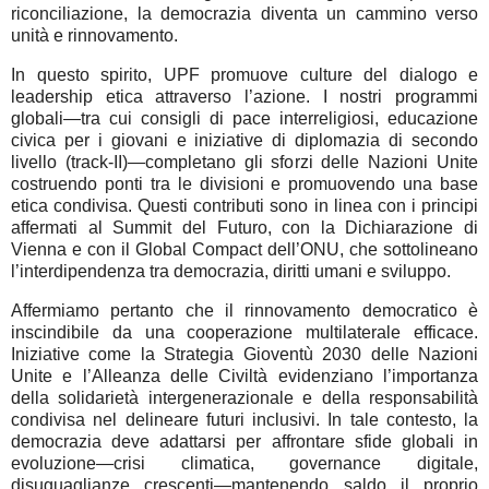
riconciliazione, la democrazia diventa un cammino verso
unità e rinnovamento.
In questo spirito, UPF promuove culture del dialogo e
leadership etica attraverso l’azione. I nostri programmi
globali—tra cui consigli di pace interreligiosi, educazione
civica per i giovani e iniziative di diplomazia di secondo
livello (track-II)—completano gli sforzi delle Nazioni Unite
costruendo ponti tra le divisioni e promuovendo una base
etica condivisa. Questi contributi sono in linea con i principi
affermati al Summit del Futuro, con la Dichiarazione di
Vienna e con il Global Compact dell’ONU, che sottolineano
l’interdipendenza tra democrazia, diritti umani e sviluppo.
Affermiamo pertanto che il rinnovamento democratico è
inscindibile da una cooperazione multilaterale efficace.
Iniziative come la Strategia Gioventù 2030 delle Nazioni
Unite e l’Alleanza delle Civiltà evidenziano l’importanza
della solidarietà intergenerazionale e della responsabilità
condivisa nel delineare futuri inclusivi. In tale contesto, la
democrazia deve adattarsi per affrontare sfide globali in
evoluzione—crisi climatica, governance digitale,
disuguaglianze crescenti—mantenendo saldo il proprio