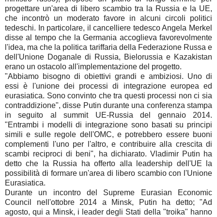
progettare un'area di libero scambio tra la Russia e la UE,
che incontrò un moderato favore in alcuni circoli politici
tedeschi. In particolare, il cancelliere tedesco Angela Merkel
disse al tempo che la Germania accoglieva favorevolmente
l'idea, ma che la politica tariffaria della Federazione Russa e
dell'Unione Doganale di Russia, Bielorussia e Kazakistan
erano un ostacolo all'implementazione del progetto.
"Abbiamo bisogno di obiettivi grandi e ambiziosi. Uno di
essi è l'unione dei processi di integrazione europea ed
eurasiatica. Sono convinto che tra questi processi non ci sia
contraddizione", disse Putin durante una conferenza stampa
in seguito al summit UE-Russia del gennaio 2014.
"Entrambi i modelli di integrazione sono basati su principi
simili e sulle regole dell'OMC, e potrebbero essere buoni
complementi l'uno per l'altro, e contribuire alla crescita di
scambi reciproci di beni", ha dichiarato. Vladimir Putin ha
detto che la Russia ha offerto alla leadership dell'UE la
possibilità di formare un'area di libero scambio con l'Unione
Eurasiatica.
Durante un incontro del Supreme Eurasian Economic
Council nell'ottobre 2014 a Minsk, Putin ha detto; "Ad
agosto, qui a Minsk, i leader degli Stati della "troika" hanno