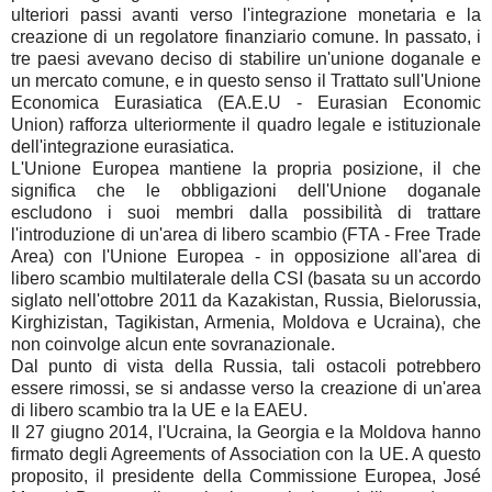
ulteriori passi avanti verso l'integrazione monetaria e la
creazione di un regolatore finanziario comune. In passato, i
tre paesi avevano deciso di stabilire un'unione doganale e
un mercato comune, e in questo senso il Trattato sull'Unione
Economica Eurasiatica (EA.E.U - Eurasian Economic
Union) rafforza ulteriormente il quadro legale e istituzionale
dell'integrazione eurasiatica.
L'Unione Europea mantiene la propria posizione, il che
significa che le obbligazioni dell'Unione doganale
escludono i suoi membri dalla possibilità di trattare
l'introduzione di un'area di libero scambio (FTA - Free Trade
Area) con l'Unione Europea - in opposizione all'area di
libero scambio multilaterale della CSI (basata su un accordo
siglato nell'ottobre 2011 da Kazakistan, Russia, Bielorussia,
Kirghizistan, Tagikistan, Armenia, Moldova e Ucraina), che
non coinvolge alcun ente sovranazionale.
Dal punto di vista della Russia, tali ostacoli potrebbero
essere rimossi, se si andasse verso la creazione di un'area
di libero scambio tra la UE e la EAEU.
Il 27 giugno 2014, l'Ucraina, la Georgia e la Moldova hanno
firmato degli Agreements of Association con la UE. A questo
proposito, il presidente della Commissione Europea, José