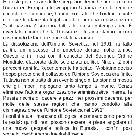
È presto per cercare delle spiegazioni teoriche per la crisi tra
Russia ed Europa; gli sviluppi in Ucraina e nella regione
circostante, comunque, hanno mostrato che l'ordine attuale
e le sue fondamenta legali adattate per una coesistenza di
"stati nazionali" sono inadatti alle realtà contemporanee. È
diventato chiaro che la Russia e l'Ucraina stanno ancora
costruendo le loro nazioni e stati nazionali.
La dissoluzione dell'Unione Sovietica nel 1991 ha fatto
partire un processo che potrebbe durare molto tempo.
Questo è in linea con il concetto del Secondo Ordine
Mondiale, elaborato dallo scienziato politico Nikolai Zlobin
parecchi anni fa. Recentemente ha scritto: "Abbiamo deciso
troppo presto che il collasso dell'Unione Sovietica era finito.
Tuttavia non si tratta di un evento singolo. La storia ci mostra
che gli imperi impiegano tanto tempo a morire. Senza
eliminare l'attuale organizzazione amministrativa interna, la
Russia rischia di cadere a pezzi nei prossimi decenni, per
molte delle stesse ragioni che hanno condotto alla
disintegrazione dell'Unione Sovietica nel 1991".
I confini attuali mancano di logica, e contraddicono persino
la realtà; quindi, non possono essere la pietra angolare di
una nuova geografia politica in Eurasia. I confini post
sovietici cambieranno inevitabilmente.