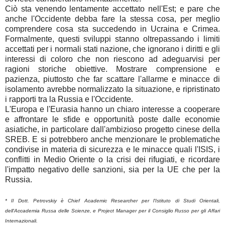
Ciò sta venendo lentamente accettato nell'Est; e pare che
anche l'Occidente debba fare la stessa cosa, per meglio
comprendere cosa sta succedendo in Ucraina e Crimea.
Formalmente, questi sviluppi stanno oltrepassando i limiti
accettati per i normali stati nazione, che ignorano i diritti e gli
interessi di coloro che non riescono ad adeguarvisi per
ragioni storiche obiettive. Mostrare comprensione e
pazienza, piuttosto che far scattare l'allarme e minacce di
isolamento avrebbe normalizzato la situazione, e ripristinato
i rapporti tra la Russia e l'Occidente.
L'Europa e l'Eurasia hanno un chiaro interesse a cooperare
e affrontare le sfide e opportunità poste dalle economie
asiatiche, in particolare dall'ambizioso progetto cinese della
SREB. E si potrebbero anche menzionare le problematiche
condivise in materia di sicurezza e le minacce quali l'ISIS, i
conflitti in Medio Oriente o la crisi dei rifugiati, e ricordare
l'impatto negativo delle sanzioni, sia per la UE che per la
Russia.
* Il Dott. Petrovskiy è Chief Academic Researcher per l'Istituto di Studi Orientali,
dell'Accademia Russa delle Scienze, e Project Manager per il Consiglio Russo per gli Affari
Internazionali.