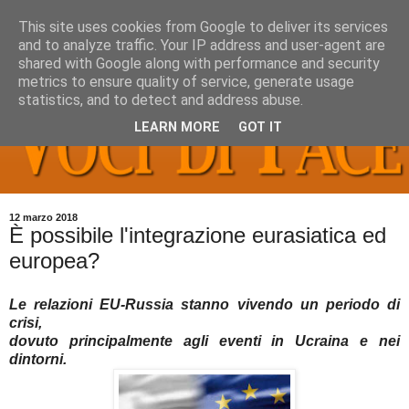
This site uses cookies from Google to deliver its services
and to analyze traffic. Your IP address and user-agent are
shared with Google along with performance and security
metrics to ensure quality of service, generate usage
statistics, and to detect and address abuse.
LEARN MORE
GOT IT
12 marzo 2018
È possibile l'integrazione eurasiatica ed
europea?
Le relazioni EU-Russia stanno vivendo un periodo di
crisi,
dovuto principalmente agli eventi in Ucraina e nei
dintorni.