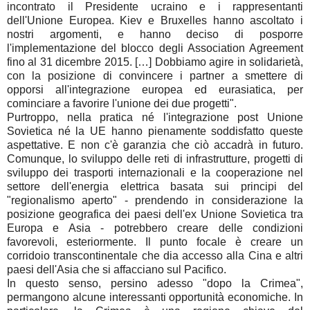
incontrato il Presidente ucraino e i rappresentanti
dell'Unione Europea. Kiev e Bruxelles hanno ascoltato i
nostri argomenti, e hanno deciso di posporre
l'implementazione del blocco degli Association Agreement
fino al 31 dicembre 2015. […] Dobbiamo agire in solidarietà,
con la posizione di convincere i partner a smettere di
opporsi all'integrazione europea ed eurasiatica, per
cominciare a favorire l'unione dei due progetti".
Purtroppo, nella pratica né l'integrazione post Unione
Sovietica né la UE hanno pienamente soddisfatto queste
aspettative. E non c'è garanzia che ciò accadrà in futuro.
Comunque, lo sviluppo delle reti di infrastrutture, progetti di
sviluppo dei trasporti internazionali e la cooperazione nel
settore dell'energia elettrica basata sui principi del
"regionalismo aperto" - prendendo in considerazione la
posizione geografica dei paesi dell'ex Unione Sovietica tra
Europa e Asia - potrebbero creare delle condizioni
favorevoli, esteriormente. Il punto focale è creare un
corridoio transcontinentale che dia accesso alla Cina e altri
paesi dell'Asia che si affacciano sul Pacifico.
In questo senso, persino adesso "dopo la Crimea",
permangono alcune interessanti opportunità economiche. In