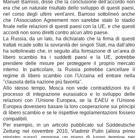
Manuel Barroso, disse che la conclusione dell'accordo non
era che un naturale risultato dello sviluppo di questi paesi,
nel corso degli ultimi vent'anni. Barroso sottolineò anche
che l'Association Agreement non sarebbe stato lo stadio
finale nelle relazioni di questi paesi con la UE, e che questi
accordi non sono diretti contro alcun altro paese.
La Russia, da un lato, ha dichiarato che la firma di questi
trattati ricade sotto la sovranità dei singoli Stati, ma dall'altro
ha sottolineato che, in seguito alla formazione di un'area di
libero scambio tra i suddetti paesi e la UE, potrebbe
prendere delle misure per proteggere il proprio mercato
interno. In particolare, la Russia potrebbe cancellare il
regime di libero scambio con l'Ucraina ed entrare nella
"clausola della nazione più favorita".
Allo stesso tempo, Mosca non vede contraddizioni tra il
processo di integrazione eurasiatico e lo sviluppo delle
relazioni con l'Unione Europea, se la EAEU e l'Unione
Europea dovessero basare la loro cooperazione sui principi
di libero scambio e se le rispettive regolamentazioni fossero
compatibili.
Per esempio, in un articolo pubblicato sul Süddeutsche
Zeitung nel novembre 2010, Vladimir Putin (allora primo
ministro russo), propose un piano di lungo termine per