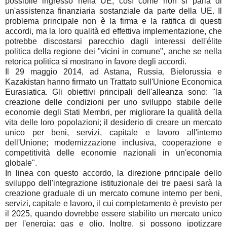
possibile ingresso nella UE, così come non si parla di
un'assistenza finanziaria sostanziale da parte della UE. Il
problema principale non è la firma e la ratifica di questi
accordi, ma la loro qualità ed effettiva implementazione, che
potrebbe discostarsi parecchio dagli interessi dell'élite
politica della regione dei "vicini in comune", anche se nella
retorica politica si mostrano in favore degli accordi.
Il 29 maggio 2014, ad Astana, Russia, Bielorussia e
Kazakistan hanno firmato un Trattato sull'Unione Economica
Eurasiatica. Gli obiettivi principali dell'alleanza sono: "la
creazione delle condizioni per uno sviluppo stabile delle
economie degli Stati Membri, per migliorare la qualità della
vita delle loro popolazioni; il desiderio di creare un mercato
unico per beni, servizi, capitale e lavoro all'interno
dell'Unione; modernizzazione inclusiva, cooperazione e
competitività delle economie nazionali in un'economia
globale".
In linea con questo accordo, la direzione principale dello
sviluppo dell'integrazione istituzionale dei tre paesi sarà la
creazione graduale di un mercato comune interno per beni,
servizi, capitale e lavoro, il cui completamento è previsto per
il 2025, quando dovrebbe essere stabilito un mercato unico
per l'energia: gas e olio. Inoltre, si possono ipotizzare