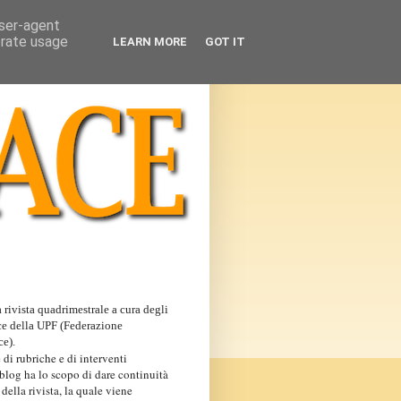
user-agent
erate usage
LEARN MORE
GOT IT
 rivista quadrimestrale a cura degli
ce della UPF (Federazione
ce).
 di rubriche e di interventi
 blog ha lo scopo di dare continuità
 della rivista, la quale viene