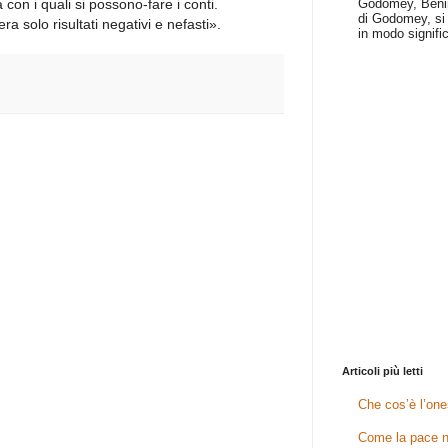
Godomey, Benin 
con i quali si possono-fare i conti.
di Godomey, si 
a solo risultati negativi e nefasti».
in modo signific
Articoli più letti
Che cos’è l’one
Come la pace n