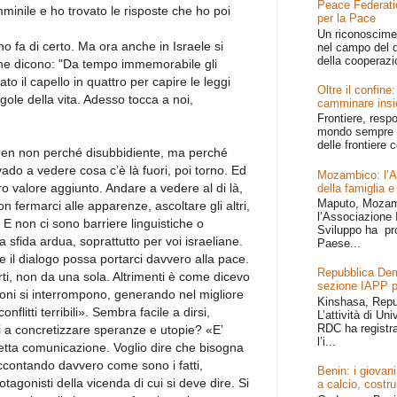
Peace Federati
mminile e ho trovato le risposte che ho poi
per la Pace
Un riconoscime
o fa di certo. Ma ora anche in Israele si
nel campo del d
della cooperazi
he dicono: "Da tempo immemorabile gli
o il capello in quattro per capire le leggi
Oltre il confin
gole della vita. Adesso tocca a noi,
camminare ins
Frontiere, resp
mondo sempre p
delle frontiere c
Eden non perché disubbidiente, ma perché
ado a vedere cosa c’è là fuori, poi torno. Ed
Mozambico: l’Afr
tro valore aggiunto. Andare a vedere al di là,
della famiglia e
Maputo, Mozamb
n fermarci alle apparenze, ascoltare gli altri,
l’Associazione I
E non ci sono barriere linguistiche o
Sviluppo ha pr
sfida ardua, soprattutto per voi israeliane.
Paese...
il dialogo possa portarci davvero alla pace.
Repubblica Dem
rti, non da una sola. Altrimenti è come dicevo
sezione IAPP p
oni si interrompono, generando nel migliore
Kinshasa, Repu
nflitti terribili». Sembra facile a dirsi,
L’attività di Un
RDC ha registr
 a concretizzare speranze e utopie? «E’
l’i...
etta comunicazione. Voglio dire che bisogna
ccontando davvero come sono i fatti,
Benin: i giovani
otagonisti della vicenda di cui si deve dire. Si
a calcio, costru