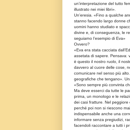
un’interpretazione del tutto fe
illustrato nei miei libri».
Un’eresia. «Fino a qualche ann
stanno facendo largo donne c
uomini hanno studiato e spaccat
divine e, di conseguenza, le re
seguiamo l’esempio di Eva»
Ovvero?
«Eva era stata cacciata dall’
assetata di sapere. Pensava: v
è questo il nostro ruolo, il nos
davvero al cuore delle cose, no
comunicare nel senso più alto. 
geografiche che tengano». Una 
«Sono sempre più convinta che 
Ma deve esserci da tutte le pa
prima, un monologo e le relazi
dei casi fratture. Nel peggiore co
perché poi non si riescono mai
indispensabile anche una corr
informare senza pregiudizi, ra
facendoli raccontare a tutti i pr