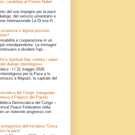
on, candidata al Premio Nobel
nto del suo impegno per la pace
ialogo, del servizio umanitario e
one internazionale La Dr.ssa H...
e: sicurezza e dignità possono
ieme?
onsabilità e cooperazione in un
iù interdipendente Le immagini
ontinuano a dividere l'opi...
ica Spiritual Day celebra i valori
 del dialogo interreligioso
ico - I l 31 maggio 2026,
nterreligiosa per la Pace e lo
omosso a Maputo, la capitale del
ocratica del Congo: inaugurata
resso il Palazzo del Popolo
bblica Democratica del Congo –
iversal Peace Federation nella
ato un notevole progresso con
 protagonisti dell’iniziativa “Gioca
isci la pace”