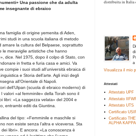
distribuita in Itali
onumenti» Una passione che da adulta
“Il contenuto degli 
come insegnante di ebraico
esprimono il pensie
necessariamente rap
rimane autonoma e 
a famiglia di origine yemenita di Aden,
imi studi in una scuola italiana di metodo
 amare la cultura del Belpaese, soprattutto
D
e le meraviglie artistiche che hanno
d
», dice. Nel 1975, dopo il colpo di Stato, con
P
a
ndonare in fretta e furia casa e amici. Va
ve compie i suoi studi all’università ebraica di
Visualizza il mio 
istica e Storia dell’arte. Agli inizi degli
insegna all’Orientale di Napoli.
Attestati
ori dell’Ulpan (scuola di ebraico moderno) di
Attestato UPF
 valori «al femminile» della Torah sono il
Attestato IIFW
uoi libri: «La saggezza velata» del 2004 e
Attestato UTS
o, entrambi editi da Giuntina.
Certificato USI
llina del tipo: «Femminile e maschile si
Certificato TH
ALPHA KAPPA
o non esiste senza l’altra e viceversa. Sta
ro dei libri». E ancora: «La conoscenza è