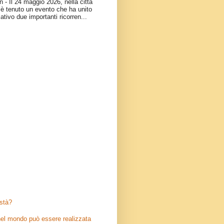
- Il 24 maggio 2026, nella città
è tenuto un evento che ha unito
ativo due importanti ricorren...
stà?
el mondo può essere realizzata