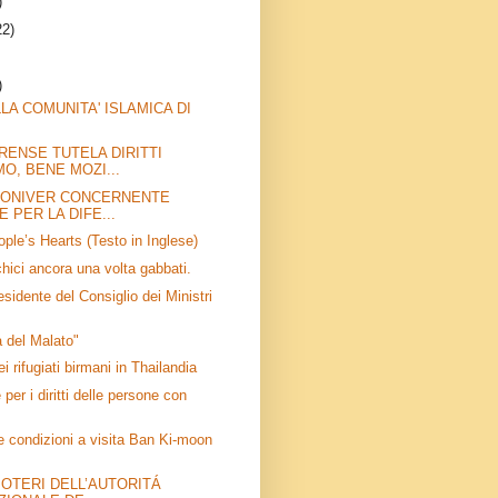
)
22)
)
LA COMUNITA' ISLAMICA DI
RENSE TUTELA DIRITTI
O, BENE MOZI...
BONIVER CONCERNENTE
E PER LA DIFE...
ple’s Hearts (Testo in Inglese)
ichici ancora una volta gabbati.
esidente del Consiglio dei Ministri
a del Malato"
i rifugiati birmani in Thailandia
er i diritti delle persone con
 condizioni a visita Ban Ki-moon
I POTERI DELL’AUTORITÁ