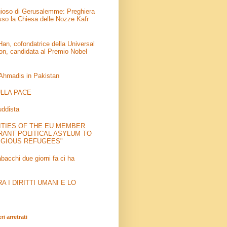
igioso di Gerusalemme: Preghiera
sso la Chiesa delle Nozze Kafr
an, cofondatrice della Universal
on, candidata al Premio Nobel
 Ahmadis in Pakistan
LLA PACE
uddista
ITIES OF THE EU MEMBER
RANT POLITICAL ASYLUM TO
IGIOUS REFUGEES"
abacchi due giorni fa ci ha
 I DIRITTI UMANI E LO
i arretrati