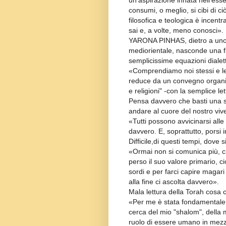
un’aspirazione innata nell’ess
consumi, o meglio, si cibi di c
filosofica e teologica è incen
sai e, a volte, meno conosci».
YARONA PINHAS, dietro a uno 
mediorientale, nasconde una 
semplicissime equazioni dialett
«Comprendiamo noi stessi e le no
reduce da un convegno organiz
e religioni" -con la semplice le
Pensa davvero che basti una se
andare al cuore del nostro viv
«Tutti possono avvicinarsi alle
davvero. E, soprattutto, porsi 
Difficile,di questi tempi, dove s
«Ormai non si comunica più, c
perso il suo valore primario, ci
sordi e per farci capire magar
alla fine ci ascolta davvero».
Mala lettura della Torah cosa c’
«Per me è stata fondamentale. 
cerca del mio "shalom", della 
ruolo di essere umano in mezzo