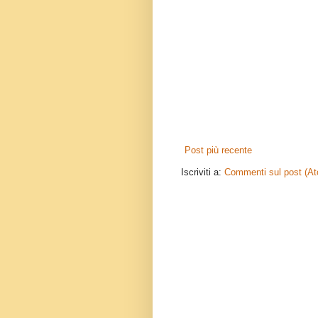
Post più recente
Iscriviti a:
Commenti sul post (A