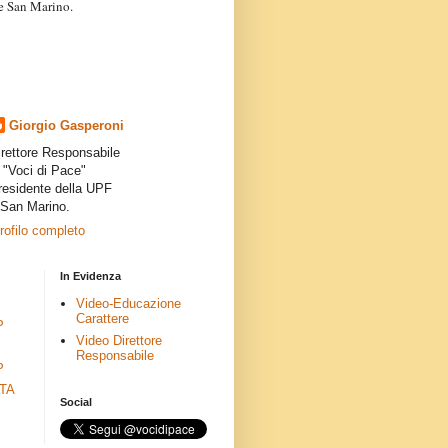
a e San Marino.
articoli dei collaboratori,
ro degli autori e non
presenta la linea editoriale che
indipendente”.
Giorgio Gasperoni
irettore Responsabile
i "Voci di Pace"
residente della UPF
 San Marino.
profilo completo
In Evidenza
Video-Educazione
Carattere
P
Video Direttore
Responsabile
P
ETA
Social