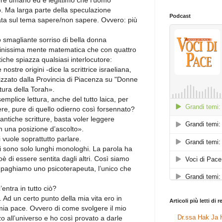
ere umano ed è legittimo che l’uomo
iò. Ma larga parte della speculazione
Podcast
trata sul tema sapere/non sapere. Ovvero: più
smagliante sorriso di bella donna
finissima mente matematica che con quattro
iche spiazza qualsiasi interlocutore:
stre origini -dice la scrittrice israeliana,
zato dalla Provincia di Piacenza su "Donne
ttura della Torah».
mplice lettura, anche del tutto laica, per
ere, pure di quello odierno così forsennato?
 antiche scritture, basta voler leggere
in una posizione d’ascolto».
i vuole soprattutto parlare.
i sono solo lunghi monologhi. La parola ha
oè di essere sentita dagli altri. Così siamo
i paghiamo uno psicoterapeuta, l’unico che
entra in tutto ciò?
Ad un certo punto della mia vita ero in
Articoli più letti di 
mia pace. Ovvero di come svolgere il mio
Dr.ssa Hak Ja H
 all’universo e ho così provato a darle