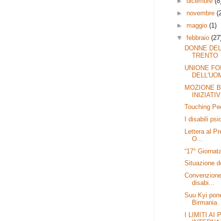
►
dicembre
(8
►
novembre
(
►
maggio
(1)
▼
febbraio
(27
DONNE DEL
TRENTO
UNIONE FO
DELL'UOM
MOZIONE 
INIZIATIV
Touching Peo
I disabili ps
Lettera al Pr
O...
“17° Giornat
Situazione de
Convenzione p
disabi...
Suu Kyi pone
Birmania
I LIMITI A