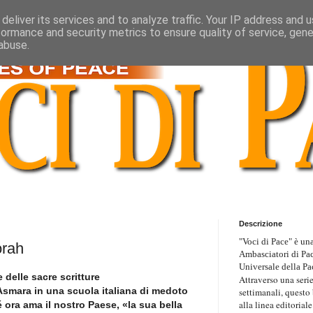
deliver its services and to analyze traffic. Your IP address and 
formance and security metrics to ensure quality of service, gen
abuse.
Descrizione
"Voci di Pace" è una
orah
Ambasciatori di Pa
Universale della Pa
e delle sacre scritture
Attraverso una serie
Asmara in una scuola italiana di medoto
settimanali, questo
alla linea editoriale
ora ama il nostro Paese, «la sua bella