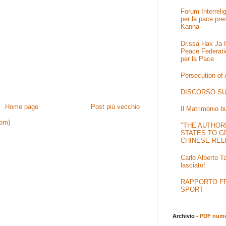
Forum Interrel
per la pace pre
Kanna
Dr.ssa Hak Ja H
Peace Federati
per la Pace
Persecution of
DISCORSO SU
Home page
Post più vecchio
Il Matrimonio b
tom)
"THE AUTHOR
STATES TO G
CHINESE REL
Carlo Alberto T
lasciato!
RAPPORTO FRA
SPORT
Archivio -
PDF numer