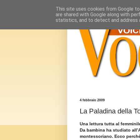
This site uses cookies from Google to 
are shared with Google along with per
statistics, and to detect and address 
4 febbraio 2009
La Paladina della T
Una lettura tutta al femminil
Da bambina ha studiato all’
montessoriano. Ecco perché 