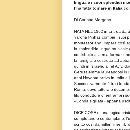
lingua e i suoi splendidi m
l’ha fatta tornare in Italia 
Di Carlotta Morgana
NATA NEL 1962 in Eritrea da un
Yarona Pinhas compie i suoi pr
montessoriano. Impara così ad
la «splendida lingua musicale 
contribuito alla mia formazione
la famiglia è costretta ad abba
quindi in Israele, a Tel Aviv, do
Gerusalemme laureandosi in Lingu
anni Novanta arriva in Italia e 
Successivamente è tra i fondat
Roma, dove tuttora è docente. I
filo conduttore di entrambi i s
«L’onda sigillata» appena uscit
DICE COSE di una logica crista
completano e contemplano, l’un
scritto così da millenni nel lib