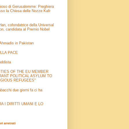
igioso di Gerusalemme: Preghiera
sso la Chiesa delle Nozze Kafr
an, cofondatrice della Universal
on, candidata al Premio Nobel
 Ahmadis in Pakistan
LLA PACE
uddista
ITIES OF THE EU MEMBER
RANT POLITICAL ASYLUM TO
IGIOUS REFUGEES"
abacchi due giorni fa ci ha
 I DIRITTI UMANI E LO
i arretrati