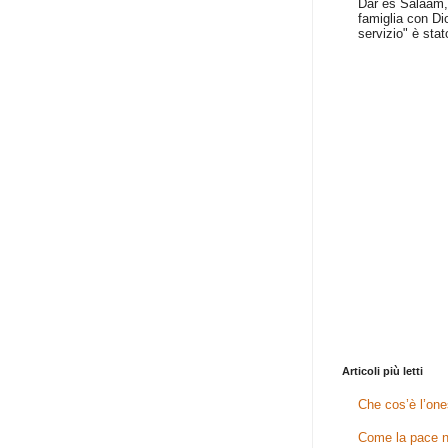
Dar es Salaam, 
famiglia con Dio
servizio" è stat
Articoli più letti
Che cos’è l’one
Come la pace n