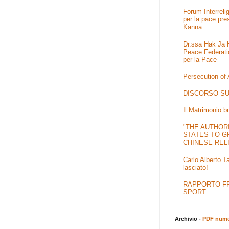
Forum Interrel
per la pace pre
Kanna
Dr.ssa Hak Ja H
Peace Federati
per la Pace
Persecution of
DISCORSO SU
Il Matrimonio b
"THE AUTHOR
STATES TO G
CHINESE REL
Carlo Alberto T
lasciato!
RAPPORTO FRA
SPORT
Archivio -
PDF numer