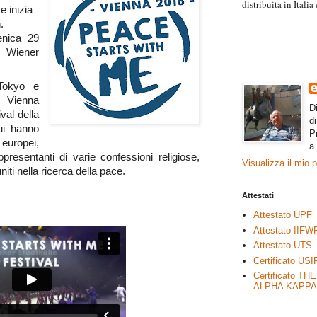
distribuita in Itali
e inizia
“Il contenuto degli 
.
esprimono il pensie
enica 29
necessariamente rap
l Wiener
rimane autonoma e 
Tokyo e
 Vienna
D
val della
d
ui hanno
P
europei,
a
ppresentanti di varie confessioni religiose,
Visualizza il mio 
uniti nella ricerca della pace.
Attestati
Attestato UPF
Attestato IIFW
Attestato UTS
Certificato USI
Certificato TH
ALPHA KAPPA