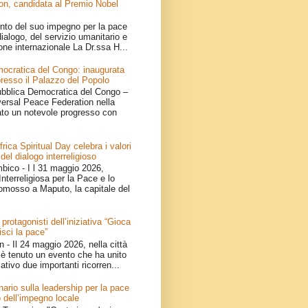
on, candidata al Premio Nobel
nto del suo impegno per la pace
ialogo, del servizio umanitario e
one internazionale La Dr.ssa H...
ocratica del Congo: inaugurata
resso il Palazzo del Popolo
bblica Democratica del Congo –
iversal Peace Federation nella
ato un notevole progresso con
ica Spiritual Day celebra i valori
 del dialogo interreligioso
ico - I l 31 maggio 2026,
nterreligiosa per la Pace e lo
omosso a Maputo, la capitale del
 protagonisti dell’iniziativa “Gioca
isci la pace”
- Il 24 maggio 2026, nella città
è tenuto un evento che ha unito
ativo due importanti ricorren...
ario sulla leadership per la pace
 dell’impegno locale