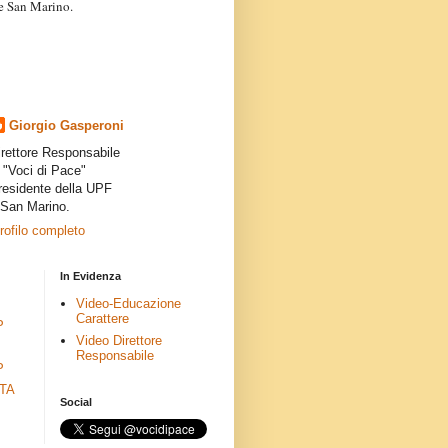
a e San Marino.
articoli dei collaboratori,
ro degli autori e non
presenta la linea editoriale che
indipendente”.
Giorgio Gasperoni
irettore Responsabile
i "Voci di Pace"
residente della UPF
 San Marino.
profilo completo
In Evidenza
Video-Educazione
Carattere
P
Video Direttore
Responsabile
P
ETA
Social