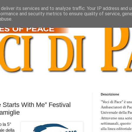
deliver its services and to analyze traffic. Your IP address and 
formance and security metrics to ensure quality of service, gen
abuse.
Descrizione
"Voci di Pace" è una
 Starts With Me” Festival
Ambasciatori di Pa
amiglie
Universale della Pa
Attraverso una serie
settimanali, questo
o la 5°
alla linea editoriale
le della