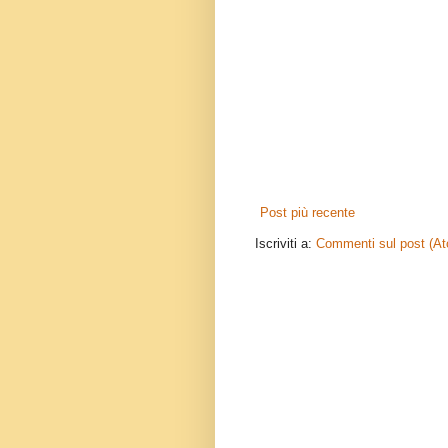
Post più recente
Iscriviti a:
Commenti sul post (A