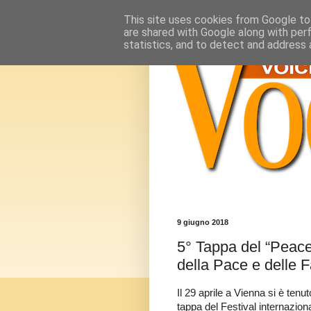
This site uses cookies from Google to 
are shared with Google along with per
statistics, and to detect and address 
9 giugno 2018
5° Tappa del “Peace
della Pace e delle F
Il 29 aprile a Vienna si è tenut
tappa del Festival internaziona