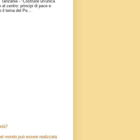
Tanzania - "Costruire un'unica
 al centro: principi di pace e
o il tema del Pe...
stà?
el mondo può essere realizzata