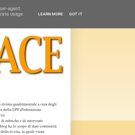
user-agent
erate usage
LEARN MORE
GOT IT
 rivista quadrimestrale a cura degli
ce della UPF (Federazione
ce).
 di rubriche e di interventi
 blog ha lo scopo di dare continuità
 della rivista, la quale viene