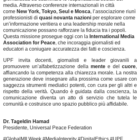
media. Attraverso conferenze internazionali in città
come
New York, Tokyo, Seul e Mosca
, l’associazione riunì
professionisti di
quasi novanta nazioni
per esplorare come
un’informazione veritiera e una leadership morale nella
comunicazione possano rafforzare la fiducia tra i popoli.
Questa missione prosegue oggi con la
International Media
Association for Peace
, che incoraggia giornalisti ed
educatori a coniugare accuratezza dei fatti e coscienza.
UPF invita docenti, giornalisti e leader giovanili a
promuovere un’alfabetizzazione della
mente
e del
cuore
,
affiancando la competenza alla chiarezza morale. La nostra
generazione deve insegnare alla prossima come usare con
saggezza strumenti mediatici potenti, con cura per gli altri e
rispetto della verità. Quando è guidata dalla coscienza, la
comunicazione diventa un atto di servizio che tutela le
comunità e costruisce uno spazio pubblico più affidabile.
Dr. Tageldin Hamad
Presidente, Universal Peace Federation
#GlobalMILWeek #MediaIntegrity #DigitalEthics #UPF