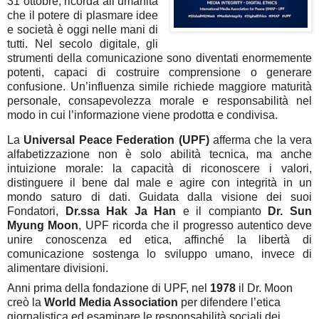
31 ottobre, ricorda all’umanità
che il potere di plasmare idee
e società è oggi nelle mani di
tutti. Nel secolo digitale, gli
strumenti della comunicazione sono diventati enormemente
potenti, capaci di costruire comprensione o generare
confusione. Un’influenza simile richiede maggiore maturità
personale, consapevolezza morale e responsabilità nel
modo in cui l’informazione viene prodotta e condivisa.
La
Universal Peace Federation (UPF)
afferma che la vera
alfabetizzazione non è solo abilità tecnica, ma anche
intuizione morale: la capacità di riconoscere i valori,
distinguere il bene dal male e agire con integrità in un
mondo saturo di dati. Guidata dalla visione dei suoi
Fondatori,
Dr.ssa Hak Ja Han
e il compianto
Dr. Sun
Myung Moon
, UPF ricorda che il progresso autentico deve
unire conoscenza ed etica, affinché la libertà di
comunicazione sostenga lo sviluppo umano, invece di
alimentare divisioni.
Anni prima della fondazione di UPF, nel
1978
il Dr. Moon
creò la
World Media Association
per difendere l’etica
giornalistica ed esaminare le responsabilità sociali dei