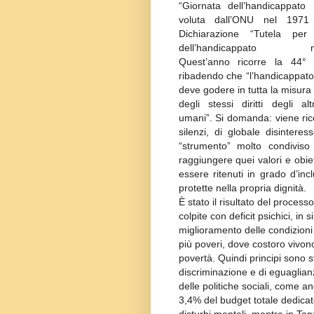
“Giornata dell’handicappato 
voluta dall’ONU nel 1971
Dichiarazione “Tutela per i
dell’handicappato men
Quest’anno ricorre la 44° 
ribadendo che “l’handicappat
deve godere in tutta la misura 
degli stessi diritti degli alt
umani”. Si domanda: viene ric
silenzi, di globale disintere
“strumento” molto condiviso 
raggiungere quei valori e obie
essere ritenuti in grado d’in
protette nella propria dignità.
È stato il risultato del proces
colpite con deficit psichici, in
miglioramento delle condizioni 
più poveri, dove costoro vivon
povertà. Quindi principi sono s
discriminazione e di eguaglianz
delle politiche sociali, come an
3,4% del budget totale dedicato