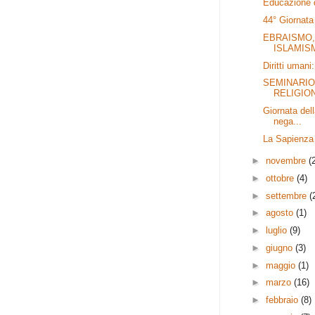
Educazione d
44° Giornata
EBRAISMO,
ISLAMISM
Diritti uman
SEMINARIO
RELIGION
Giornata della
nega...
La Sapienza 
►
novembre
(
►
ottobre
(4)
►
settembre
(
►
agosto
(1)
►
luglio
(9)
►
giugno
(3)
►
maggio
(1)
►
marzo
(16)
►
febbraio
(8)