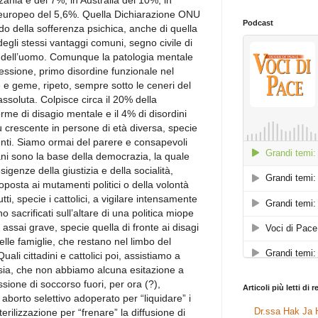
zania è del 7%, in Australia del 10%, in
o europeo del 5,6%. Quella Dichiarazione ONU
Podcast
mondo della sofferenza psichica, anche di quella
degli stessi vantaggi comuni, segno civile di
ali dell’uomo. Comunque la patologia mentale
pressione, primo disordine funzionale nel
 e geme, ripeto, sempre sotto le ceneri del
 assoluta. Colpisce circa il 20% della
rme di disagio mentale e il 4% di disordini
 crescente in persone di età diversa, specie
enti. Siamo ormai del parere e consapevoli
ani sono la base della democrazia, la quale
igenze della giustizia e della socialità,
posta ai mutamenti politici o della volontà
i, specie i cattolici, a vigilare intensamente
o sacrificati sull’altare di una politica miope
 assai grave, specie quella di fronte ai disagi
delle famiglie, che restano nel limbo del
uali cittadini e cattolici poi, assistiamo a
nasia, che non abbiamo alcuna esitazione a
sione di soccorso fuori, per ora (?),
Articoli più letti di 
aborto selettivo adoperato per “liquidare” i
Dr.ssa Hak Ja H
terilizzazione per “frenare” la diffusione di