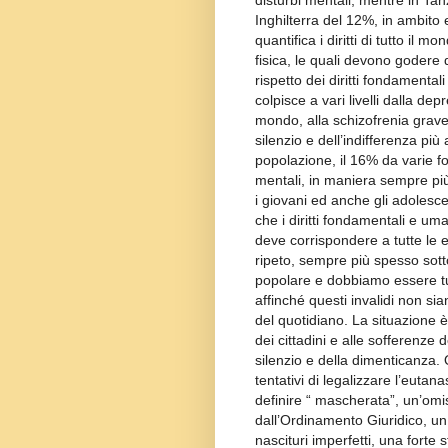
disturbi mentali, mentre in Tan
Inghilterra del 12%, in ambit
quantifica i diritti di tutto il 
fisica, le quali devono godere 
rispetto dei diritti fondament
colpisce a vari livelli dalla de
mondo, alla schizofrenia grave
silenzio e dell’indifferenza più
popolazione, il 16% da varie fo
mentali, in maniera sempre più
i giovani ed anche gli adolesc
che i diritti fondamentali e um
deve corrispondere a tutte le es
ripeto, sempre più spesso sotto
popolare e dobbiamo essere tutt
affinché questi invalidi non sian
del quotidiano. La situazione è
dei cittadini e alle sofferenze 
silenzio e della dimenticanza. Q
tentativi di legalizzare l’euta
definire “ mascherata”, un’omis
dall’Ordinamento Giuridico, un 
nascituri imperfetti, una forte s