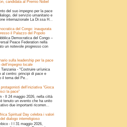
on, candidata al Premio Nobel
nto del suo impegno per la pace
ialogo, del servizio umanitario e
one internazionale La Dr.ssa H...
ocratica del Congo: inaugurata
resso il Palazzo del Popolo
bblica Democratica del Congo –
iversal Peace Federation nella
ato un notevole progresso con
ario sulla leadership per la pace
 dell’impegno locale
Tanzania - "Costruire un'unica
 al centro: principi di pace e
o il tema del Pe...
 protagonisti dell’iniziativa “Gioca
isci la pace”
- Il 24 maggio 2026, nella città
è tenuto un evento che ha unito
ativo due importanti ricorren...
ica Spiritual Day celebra i valori
 del dialogo interreligioso
ico - I l 31 maggio 2026,