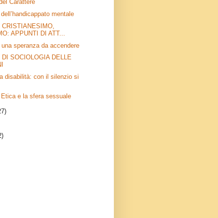
el Carattere
 dell’handicappato mentale
 CRISTIANESIMO,
O: APPUNTI DI ATT...
i: una speranza da accendere
 DI SOCIOLOGIA DELLE
I
 disabilità: con il silenzio si
Etica e la sfera sessuale
27)
2)