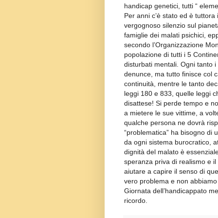
handicap genetici, tutti “ elem
Per anni c’è stato ed è tuttora
vergognoso silenzio sul pianeta 
famiglie dei malati psichici, e
secondo l’Organizzazione Mondi
popolazione di tutti i 5 Continen
disturbati mentali. Ogni tanto 
denunce, ma tutto finisce col ca
continuità, mentre le tanto dec
leggi 180 e 833, quelle leggi
disattese! Si perde tempo e no
a mietere le sue vittime, a volt
qualche persona ne dovrà risp
“problematica” ha bisogno di u
da ogni sistema burocratico, at
dignità del malato è essenziale
speranza priva di realismo e i
aiutare a capire il senso di q
vero problema e non abbiamo 
Giornata dell’handicappato m
ricordo.