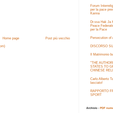
Forum Interrel
per la pace pre
Kanna
Dr.ssa Hak Ja H
Peace Federati
per la Pace
Persecution of
Home page
Post più vecchio
DISCORSO SU
tom)
Il Matrimonio b
"THE AUTHOR
STATES TO G
CHINESE REL
Carlo Alberto T
lasciato!
RAPPORTO FRA
SPORT
Archivio -
PDF numer