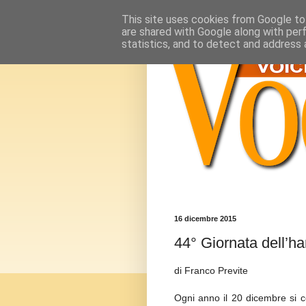
This site uses cookies from Google to 
are shared with Google along with per
statistics, and to detect and address 
16 dicembre 2015
44° Giornata dell’h
di Franco Previte
Ogni anno il 20 dicembre si c