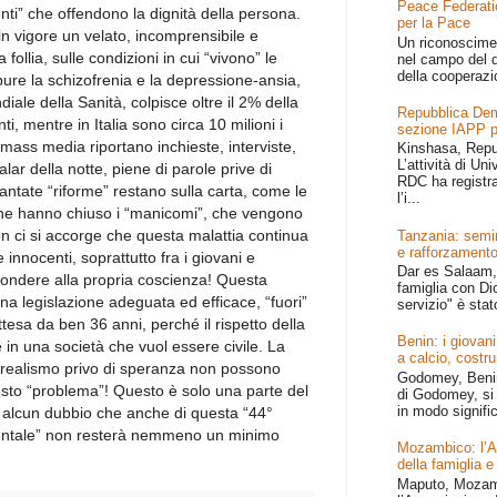
Peace Federati
enti” che offendono la dignità della persona.
per la Pace
 in vigore un velato, incomprensibile e
Un riconoscime
follia, sulle condizioni in cui “vivono” le
nel campo del d
della cooperazi
ppure la schizofrenia e la depressione-ansia,
ale della Sanità, colpisce oltre il 2% della
Repubblica Dem
ti, mentre in Italia sono circa 10 milioni i
sezione IAPP p
i mass media riportano inchieste, interviste,
Kinshasa, Repu
L’attività di Un
lar della notte, piene di parole prive di
RDC ha registr
antate “riforme” restano sulla carta, come le
l’i...
 che hanno chiuso i “manicomi”, che vengono
n ci si accorge che questa malattia continua
Tanzania: semin
e rafforzamento
e innocenti, soprattutto fra i giovani e
Dar es Salaam, 
ondere alla propria coscienza! Questa
famiglia con Dio
na legislazione adeguata ed efficace, “fuori”
servizio" è stat
tesa da ben 36 anni, perché il rispetto della
Benin: i giovani
 in una società che vuol essere civile. La
a calcio, costru
l realismo privo di speranza non possono
Godomey, Benin 
uesto “problema”! Questo è solo una parte del
di Godomey, si 
in modo signific
alcun dubbio che anche di questa “44°
entale” non resterà nemmeno un minimo
Mozambico: l’Afr
della famiglia e
Maputo, Mozamb