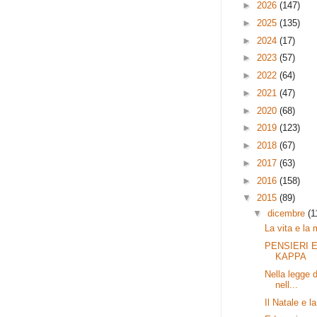
►
2026
(147)
►
2025
(135)
►
2024
(17)
►
2023
(57)
►
2022
(64)
►
2021
(47)
►
2020
(68)
►
2019
(123)
►
2018
(67)
►
2017
(63)
►
2016
(158)
▼
2015
(89)
▼
dicembre
(1
La vita e la 
PENSIERI 
KAPPA
Nella legge d
nell...
Il Natale e l