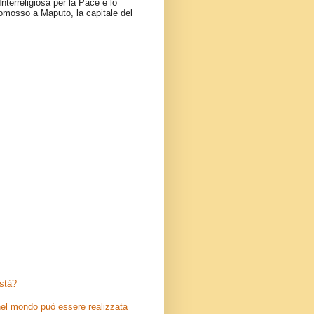
nterreligiosa per la Pace e lo
omosso a Maputo, la capitale del
stà?
el mondo può essere realizzata