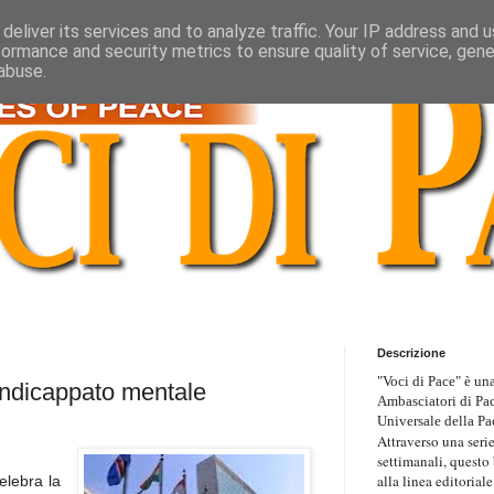
deliver its services and to analyze traffic. Your IP address and 
formance and security metrics to ensure quality of service, gen
abuse.
Descrizione
"Voci di Pace" è una
andicappato mentale
Ambasciatori di Pa
Universale della Pa
Attraverso una serie
settimanali, questo
alla linea editoriale
elebra la