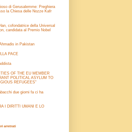
igioso di Gerusalemme: Preghiera
sso la Chiesa delle Nozze Kafr
an, cofondatrice della Universal
on, candidata al Premio Nobel
 Ahmadis in Pakistan
LLA PACE
uddista
ITIES OF THE EU MEMBER
RANT POLITICAL ASYLUM TO
IGIOUS REFUGEES"
abacchi due giorni fa ci ha
 I DIRITTI UMANI E LO
i arretrati