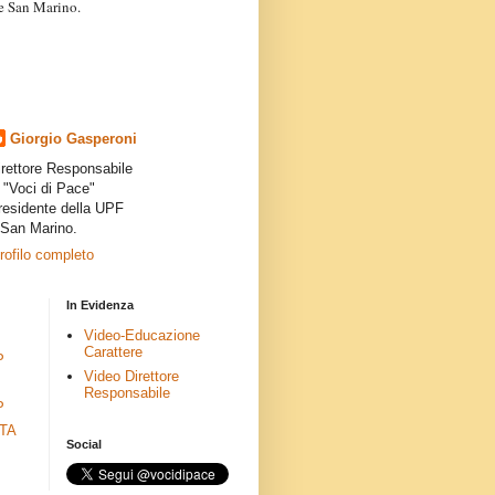
a e San Marino.
articoli dei collaboratori,
ro degli autori e non
presenta la linea editoriale che
indipendente”.
Giorgio Gasperoni
irettore Responsabile
i "Voci di Pace"
residente della UPF
 San Marino.
profilo completo
In Evidenza
Video-Educazione
Carattere
P
Video Direttore
Responsabile
P
ETA
Social