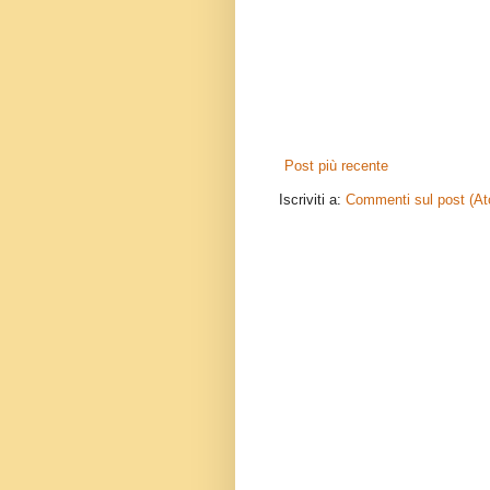
Post più recente
Iscriviti a:
Commenti sul post (A