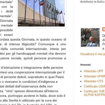
distribuita in Itali
mentale”
“Il contenuto degli 
 con la
esprimono il pensie
 diritti
necessariamente rap
tale”.
rimane autonoma e 
Giornata
o mentale
possibile
ri esseri
D
ordata questa Giornata, in questo oceano di
d
sse, di intensa litigiosità? Comunque è uno
P
a
dalla comunità internazionale, intesa per
ttivi per gli handicappati mentali che devono
Visualizza il mio 
clusione sociale, quindi persone promosse e
Attestati
so d’interazione e integrazione delle persone
Attestato UPF
 sintesi una cooperazione internazionale per il
Attestato IIFW
di persone deboli, soprattutto in quei Paesi
Attestato UTS
o o vivevano in condizioni d’indigenza e
tati dettati dall’osservanza della non
Certificato USI
a, “virtù” spesso dimenticata all’interno
Certificato TH
ALPHA KAPPA
cora, purtroppo avviene in Italia, dove solo il
 alla Sanità è utilizzato per la cura dei