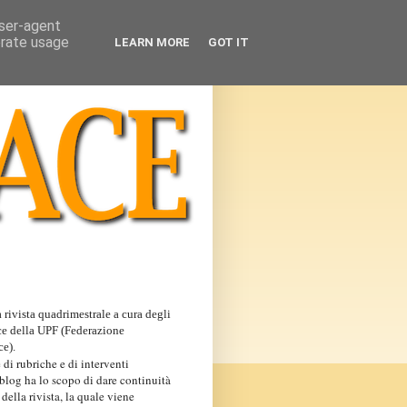
user-agent
erate usage
LEARN MORE
GOT IT
 rivista quadrimestrale a cura degli
ce della UPF (Federazione
ce).
 di rubriche e di interventi
 blog ha lo scopo di dare continuità
 della rivista, la quale viene