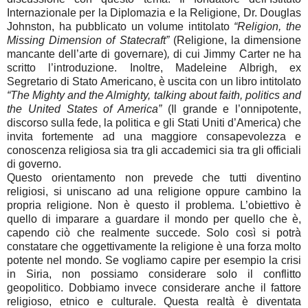
Internazionale per la Diplomazia e la Religione, Dr. Douglas
Johnston, ha pubblicato un volume intitolato
“Religion, the
Missing Dimension of Statecraft”
(Religione, la dimensione
mancante dell’arte di governare)
,
di cui Jimmy Carter ne ha
scritto l’introduzione. Inoltre, Madeleine Albrigh, ex
Segretario di Stato Americano, è uscita con un libro intitolato
“The Mighty and the Almighty, talking about faith, politics and
the United States of America”
(Il grande e l’onnipotente,
discorso sulla fede, la politica e gli Stati Uniti d’America) che
invita fortemente ad una maggiore consapevolezza e
conoscenza religiosa sia tra gli accademici sia tra gli officiali
di governo.
Questo orientamento non prevede che tutti diventino
religiosi, si uniscano ad una religione oppure cambino la
propria religione. Non è questo il problema. L’obiettivo è
quello di imparare a guardare il mondo per quello che è,
capendo ciò che realmente succede. Solo così si potrà
constatare che oggettivamente la religione è una forza molto
potente nel mondo. Se vogliamo capire per esempio la crisi
in Siria, non possiamo considerare solo il conflitto
geopolitico. Dobbiamo invece considerare anche il fattore
religioso, etnico e culturale. Questa realtà è diventata