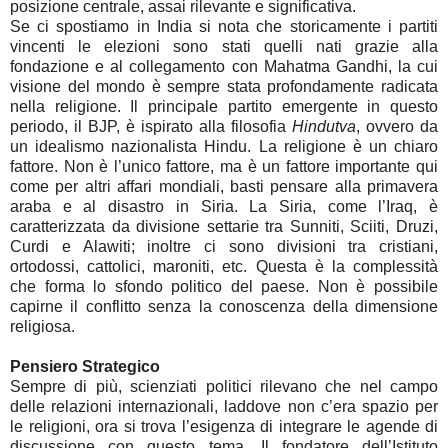
posizione centrale, assai rilevante e significativa.
Se ci spostiamo in India si nota che storicamente i partiti
vincenti le elezioni sono stati quelli nati grazie alla
fondazione e al collegamento con Mahatma Gandhi, la cui
visione del mondo è sempre stata profondamente radicata
nella religione. Il principale partito emergente in questo
periodo, il BJP, è ispirato alla filosofia
Hindutva
, ovvero da
un idealismo nazionalista Hindu. La religione è un chiaro
fattore. Non è l’unico fattore, ma è un fattore importante qui
come per altri affari mondiali, basti pensare alla primavera
araba e al disastro in Siria. La Siria, come l’Iraq, è
caratterizzata da divisione settarie tra Sunniti, Sciiti, Druzi,
Curdi e Alawiti; inoltre ci sono divisioni tra cristiani,
ortodossi, cattolici, maroniti, etc. Questa è la complessità
che forma lo sfondo politico del paese. Non è possibile
capirne il conflitto senza la conoscenza della dimensione
religiosa.
Pensiero Strategico
Sempre di più, scienziati politici rilevano che nel campo
delle relazioni internazionali, laddove non c’era spazio per
le religioni, ora si trova l’esigenza di integrare le agende di
discussione con questo tema. Il fondatore dell’Istituto