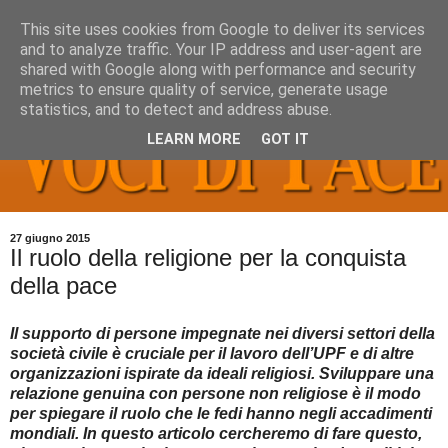
This site uses cookies from Google to deliver its services
and to analyze traffic. Your IP address and user-agent are
shared with Google along with performance and security
metrics to ensure quality of service, generate usage
statistics, and to detect and address abuse.
LEARN MORE
GOT IT
27 giugno 2015
Il ruolo della religione per la conquista
della pace
Il supporto di persone impegnate nei diversi settori della
società civile è cruciale per il lavoro dell’UPF e di altre
organizzazioni ispirate da ideali religiosi. Sviluppare una
relazione genuina con persone non religiose è il modo
per spiegare il ruolo che le fedi hanno negli accadimenti
mondiali. In questo articolo cercheremo di fare questo,