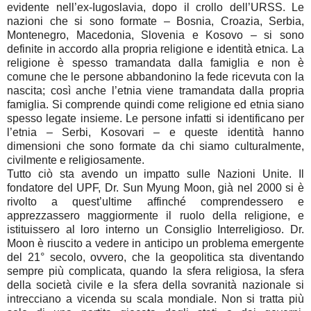
evidente nell’ex-Iugoslavia, dopo il crollo dell’URSS. Le
nazioni che si sono formate – Bosnia, Croazia, Serbia,
Montenegro, Macedonia, Slovenia e Kosovo – si sono
definite in accordo alla propria religione e identità etnica. La
religione è spesso tramandata dalla famiglia e non è
comune che le persone abbandonino la fede ricevuta con la
nascita; così anche l’etnia viene tramandata dalla propria
famiglia. Si comprende quindi come religione ed etnia siano
spesso legate insieme. Le persone infatti si identificano per
l’etnia – Serbi, Kosovari – e queste identità hanno
dimensioni che sono formate da chi siamo culturalmente,
civilmente e religiosamente.
Tutto ciò sta avendo un impatto sulle Nazioni Unite. Il
fondatore del UPF, Dr. Sun Myung Moon, già nel 2000 si è
rivolto a quest’ultime affinché comprendessero e
apprezzassero maggiormente il ruolo della religione, e
istituissero al loro interno un Consiglio Interreligioso. Dr.
Moon è riuscito a vedere in anticipo un problema emergente
del 21° secolo, ovvero, che la geopolitica sta diventando
sempre più complicata, quando la sfera religiosa, la sfera
della società civile e la sfera della sovranità nazionale si
intrecciano a vicenda su scala mondiale. Non si tratta più