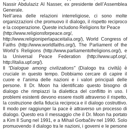
Nassir Abdulaziz Al Nasser, ex presidente dell’Assemblea
Generale.
Nell’area delle relazioni interreligiose, ci sono molte
organizzazioni che promuovo il dialogo, il rispetto reciproco
e la cooperazione. Queste includono Religions for Peace
(http://www.religionsforpeace.org/,
http://www.religioniperlapaceitalia.org/), World Congress of
Faiths (http://www.worldfaiths.org/), The Parliament of the
World’s Religions (http://www.parliamentofreligions.org/), e
la Universal Peace Federation (http://www.upf.org/,
http://italia.upf.org/).
Il
“Dialogue among civilizations”
(Dialogo tra civiltà) è
cruciale in questo tempo. Dobbiamo cercare di capire il
cuore e l’anima delle nazioni e i valori principali delle
persone. Il Dr. Moon ha identificato questo bisogno di
dialogo che rimpiazzi la dialettica del conflitto in uso. I
problemi esistenti devono essere risolti attraverso il rispetto,
la costruzione della fiducia reciproca e il dialogo costruttivo.
Il modo per raggiunger la pace è attraverso un processo di
dialogo. Questo era il messaggio che il Dr. Moon ha portato
a Kim Il Sung nel 1991, e a Mihail Gorbačëv nel 1990. Solo
promuovendo il dialogo tra le nazioni, i governi e le persone