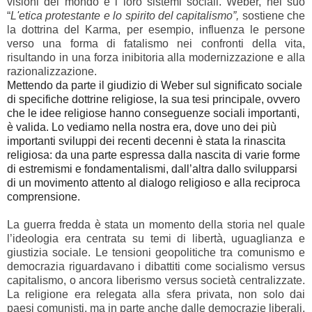
visioni del mondo e i loro sistemi sociali. Weber, nel suo
“
L'etica protestante e lo spirito del capitalismo”,
sostiene che
la dottrina del Karma, per esempio, influenza le persone
verso una forma di fatalismo nei confronti della vita,
risultando in una forza inibitoria alla modernizzazione e alla
razionalizzazione.
Mettendo da parte il giudizio di Weber sul significato sociale
di specifiche dottrine religiose, la sua tesi principale, ovvero
che le idee religiose hanno conseguenze sociali importanti,
è valida. Lo vediamo nella nostra era, dove uno dei più
importanti sviluppi dei recenti decenni è stata la rinascita
religiosa: da una parte espressa dalla nascita di varie forme
di estremismi e fondamentalismi, dall’altra dallo svilupparsi
di un movimento attento al dialogo religioso e alla reciproca
comprensione.
La guerra fredda è stata un momento della storia nel quale
l’ideologia era centrata su temi di libertà, uguaglianza e
giustizia sociale. Le tensioni geopolitiche tra comunismo e
democrazia riguardavano i dibattiti come socialismo versus
capitalismo, o ancora liberismo versus società centralizzate.
La religione era relegata alla sfera privata, non solo dai
paesi comunisti, ma in parte anche dalle democrazie liberali.