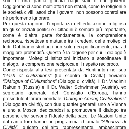
solo di una partita giocata dagli stati o dai governi.
Oggigiorno ci sono molti attori non statali, come le religioni e
le società civili, attori che i governi non possono controllare
né perlomeno ignorare.
Per questa ragione, l’importanza dell’educazione religiosa
tra gli scienziati politici e i cittadini è sempre più importante,
come è d’altra parte fondamentale, la comprensione
reciproca, rispettosa e mutuale tra i credenti delle molteplici
fedi. Dobbiamo studiarci non solo geo-politicamente, ma ad
maggiore profondità. Questa è la ragione per cui il dialogo è
importante. Molteplici istituzioni iniziano a sottolineare il
dialogo, la comprensione reciproca e il rispetto reciproco.
Come risposta alla tesi presentata da Huntington nel suo
“clash of civilizations”
(Lo scontro di Civiltà) troviamo
“Dialogue of Civilizations”
(Dialogo di civiltà). Il Dr. Vladimir
Rakunin (Russia) e il Dr. Walter Schwimmer (Austria), ex
segretario generale del Consiglio d’Europa, hanno
presieduto il forum mondiale
“Dialogue Among Civilizations”
(Dialogo tra civiltà), con due quartier generali uno a Vienna
e uno a Mosca, dedicandosi a promuovere il dialogo tra
persone che servono l’ideale della pace. Le Nazioni Unite
dal canto loro hanno un programma chiamato
“Alleanza di
Civiltà”
, guidato dall’alto rappresentante, ambasciatore