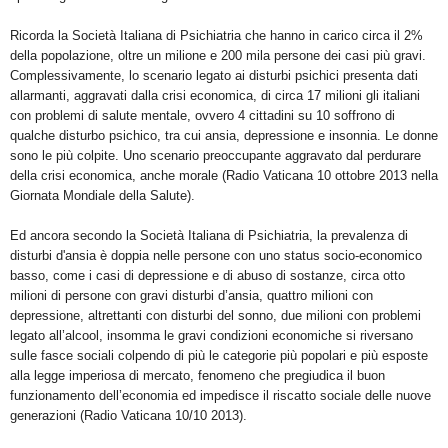
Ricorda la Società Italiana di Psichiatria che hanno in carico circa il 2%
della popolazione, oltre un milione e 200 mila persone dei casi più gravi.
Complessivamente, lo scenario legato ai disturbi psichici presenta dati
allarmanti, aggravati dalla crisi economica, di circa 17 milioni gli italiani
con problemi di salute mentale, ovvero 4 cittadini su 10 soffrono di
qualche disturbo psichico, tra cui ansia, depressione e insonnia. Le donne
sono le più colpite. Uno scenario preoccupante aggravato dal perdurare
della crisi economica, anche morale (Radio Vaticana 10 ottobre 2013 nella
Giornata Mondiale della Salute).
Ed ancora secondo la Società Italiana di Psichiatria, la prevalenza di
disturbi d'ansia è doppia nelle persone con uno status socio-economico
basso, come i casi di depressione e di abuso di sostanze, circa otto
milioni di persone con gravi disturbi d’ansia, quattro milioni con
depressione, altrettanti con disturbi del sonno, due milioni con problemi
legato all’alcool, insomma le gravi condizioni economiche si riversano
sulle fasce sociali colpendo di più le categorie più popolari e più esposte
alla legge imperiosa di mercato, fenomeno che pregiudica il buon
funzionamento dell’economia ed impedisce il riscatto sociale delle nuove
generazioni (Radio Vaticana 10/10 2013).