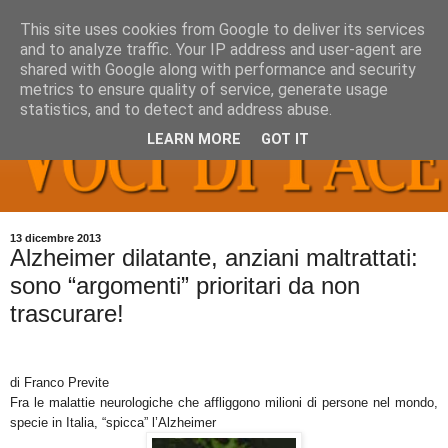
This site uses cookies from Google to deliver its services
and to analyze traffic. Your IP address and user-agent are
shared with Google along with performance and security
metrics to ensure quality of service, generate usage
statistics, and to detect and address abuse.
LEARN MORE
GOT IT
13 dicembre 2013
Alzheimer dilatante, anziani maltrattati:
sono “argomenti” prioritari da non
trascurare!
di Franco Previte
Fra le malattie neurologiche che affliggono milioni di persone nel mondo,
specie in Italia, “spicca” l’Alzheimer