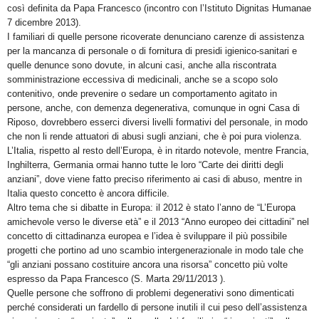
così definita da Papa Francesco (incontro con l’Istituto Dignitas Humanae
7 dicembre 2013).
I familiari di quelle persone ricoverate denunciano carenze di assistenza
per la mancanza di personale o di fornitura di presidi igienico-sanitari e
quelle denunce sono dovute, in alcuni casi, anche alla riscontrata
somministrazione eccessiva di medicinali, anche se a scopo solo
contenitivo, onde prevenire o sedare un comportamento agitato in
persone, anche, con demenza degenerativa, comunque in ogni Casa di
Riposo, dovrebbero esserci diversi livelli formativi del personale, in modo
che non li rende attuatori di abusi sugli anziani, che è poi pura violenza.
L’Italia, rispetto al resto dell’Europa, è in ritardo notevole, mentre Francia,
Inghilterra, Germania ormai hanno tutte le loro “Carte dei diritti degli
anziani”, dove viene fatto preciso riferimento ai casi di abuso, mentre in
Italia questo concetto è ancora difficile.
Altro tema che si dibatte in Europa: il 2012 è stato l’anno de “L’Europa
amichevole verso le diverse età” e il 2013 “Anno europeo dei cittadini” nel
concetto di cittadinanza europea e l’idea è sviluppare il più possibile
progetti che portino ad uno scambio intergenerazionale in modo tale che
“gli anziani possano costituire ancora una risorsa” concetto più volte
espresso da Papa Francesco (S. Marta 29/11/2013 ).
Quelle persone che soffrono di problemi degenerativi sono dimenticati
perché considerati un fardello di persone inutili il cui peso dell’assistenza