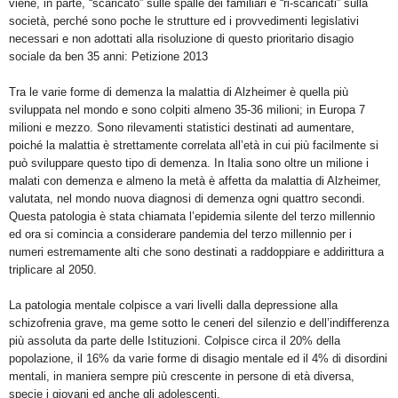
viene, in parte, “scaricato” sulle spalle dei familiari e “ri-scaricati” sulla
società, perché sono poche le strutture ed i provvedimenti legislativi
necessari e non adottati alla risoluzione di questo prioritario disagio
sociale da ben 35 anni: Petizione 2013
Tra le varie forme di demenza la malattia di Alzheimer è quella più
sviluppata nel mondo e sono colpiti almeno 35-36 milioni; in Europa 7
milioni e mezzo. Sono rilevamenti statistici destinati ad aumentare,
poiché la malattia è strettamente correlata all’età in cui più facilmente si
può sviluppare questo tipo di demenza. In Italia sono oltre un milione i
malati con demenza e almeno la metà è affetta da malattia di Alzheimer,
valutata, nel mondo nuova diagnosi di demenza ogni quattro secondi.
Questa patologia è stata chiamata l’epidemia silente del terzo millennio
ed ora si comincia a considerare pandemia del terzo millennio per i
numeri estremamente alti che sono destinati a raddoppiare e addirittura a
triplicare al 2050.
La patologia mentale colpisce a vari livelli dalla depressione alla
schizofrenia grave, ma geme sotto le ceneri del silenzio e dell’indifferenza
più assoluta da parte delle Istituzioni. Colpisce circa il 20% della
popolazione, il 16% da varie forme di disagio mentale ed il 4% di disordini
mentali, in maniera sempre più crescente in persone di età diversa,
specie i giovani ed anche gli adolescenti.