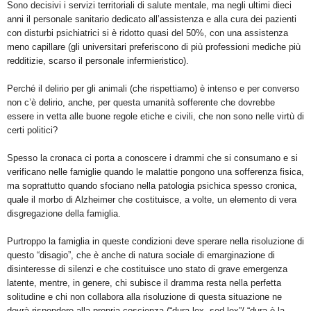
Sono decisivi i servizi territoriali di salute mentale, ma negli ultimi dieci
anni il personale sanitario dedicato all’assistenza e alla cura dei pazienti
con disturbi psichiatrici si è ridotto quasi del 50%, con una assistenza
meno capillare (gli universitari preferiscono di più professioni mediche più
redditizie, scarso il personale infermieristico).
Perché il delirio per gli animali (che rispettiamo) è intenso e per converso
non c’è delirio, anche, per questa umanità sofferente che dovrebbe
essere in vetta alle buone regole etiche e civili, che non sono nelle virtù di
certi politici?
Spesso la cronaca ci porta a conoscere i drammi che si consumano e si
verificano nelle famiglie quando le malattie pongono una sofferenza fisica,
ma soprattutto quando sfociano nella patologia psichica spesso cronica,
quale il morbo di Alzheimer che costituisce, a volte, un elemento di vera
disgregazione della famiglia.
Purtroppo la famiglia in queste condizioni deve sperare nella risoluzione di
questo “disagio”, che è anche di natura sociale di emarginazione di
disinteresse di silenzi e che costituisce uno stato di grave emergenza
latente, mentre, in genere, chi subisce il dramma resta nella perfetta
solitudine e chi non collabora alla risoluzione di questa situazione ne
dovrà rispondere alla propria coscienza (“dura lex, sed lex”/ “dura è la