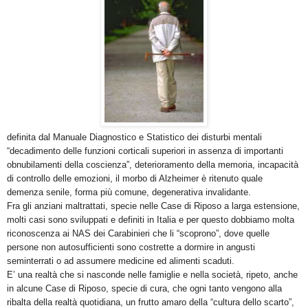
definita dal Manuale Diagnostico e Statistico dei disturbi mentali
“decadimento delle funzioni corticali superiori in assenza di importanti
obnubilamenti della coscienza”, deterioramento della memoria, incapacità
di controllo delle emozioni, il morbo di Alzheimer è ritenuto quale
demenza senile, forma più comune, degenerativa invalidante.
Fra gli anziani maltrattati, specie nelle Case di Riposo a larga estensione,
molti casi sono sviluppati e definiti in Italia e per questo dobbiamo molta
riconoscenza ai NAS dei Carabinieri che li “scoprono”, dove quelle
persone non autosufficienti sono costrette a dormire in angusti
seminterrati o ad assumere medicine ed alimenti scaduti.
E’ una realtà che si nasconde nelle famiglie e nella società, ripeto, anche
in alcune Case di Riposo, specie di cura, che ogni tanto vengono alla
ribalta della realtà quotidiana, un frutto amaro della “cultura dello scarto”,