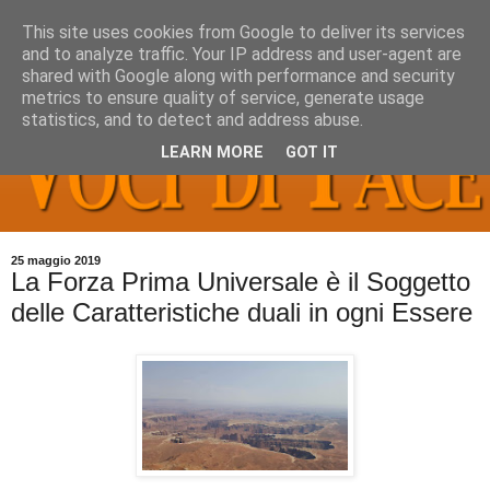
This site uses cookies from Google to deliver its services
and to analyze traffic. Your IP address and user-agent are
shared with Google along with performance and security
metrics to ensure quality of service, generate usage
statistics, and to detect and address abuse.
LEARN MORE
GOT IT
25 maggio 2019
La Forza Prima Universale è il Soggetto
delle Caratteristiche duali in ogni Essere