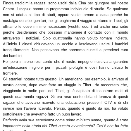
Finora tredicimila ragazzi sono usciti dalla Cina per giungere nel nostro
Centro. I ragazzi hanno un programma individuale di studio. Se qualcuno
non si adatta al tipo di studi, oppure vuole tornare a casa perché ha
nostalgia dei suoi genitori, noi gli paghiamo il viaggio di ritorno in Tibet, gli
offriamo le cose minime necessarie (vestiti, ecc..) ed anche una radio
perché desideriamo che possano mantenere il contatto con il mondo
attraverso i notiziari. Solo quattromila hanno voluto tornare indietro.
All’inizio i cinesi chiudevano un occhio e lasciavano uscire i bambini
tranquillamente. Non pensavano che saremmo riusciti a prenderci cura
dei bambini.
Poi però si sono resi conto che il nostro impegno riusciva a garantire
un’educazione migliore per i piccoli profughi e così hanno chiuso le
frontiere.
Gli stranieri notano tutto questo. Un americano, per esempio, è arrivato al
nostro centro, dopo aver fatto un viaggio in Tibet. Ha raccontato che,
viaggiando in molte parti del Tibet, gli è capitato di incontrare molti di
questi quattromila ragazzi. Si era reso conto della differenza di questi
ragazzi che avevano ricevuto una educazione presso il CTV e di chi
invece non l’aveva ricevuta. Perciò, quando è giunto da noi, ha voluto
sottolineare che avevamo fatto un buon lavoro.
Parlando della sua esperienza come primo ministro donna, quanto è stato
importante nella storia del Tibet questo avvenimento? Cos’è che ha fatto