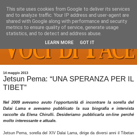
This site uses cookies from Google to deliver its services
and to analyze traffic. Your IP address and user-agent are
shared with Google along with performance and security
metrics to ensure quality of service, generate usage
statistics, and to detect and address abuse.
LEARN MORE
GOT IT
14 maggio 2013
Jetsun Pema: “UNA SPERANZA PER IL
TIBET”
Nel 2009 avevamo avuto l'opportunità di incontrare la sorella del
Dalai Lama e avevamo pubblicato la sua
b
iografia e intervista
raccolte da Elena Chirulli. Desideriamo pubblicarla
on-line perché
molto interessante e attuale.
Jetsun Pema, sorella del XIV Dalai Lama, dirige da diversi anni il Tibetan