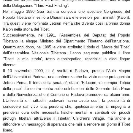
della Delegazione “Third Fact Finding”.
Nel maggio 1990 Sua Santità convoca uno speciale Congresso del
Popolo Tibetano in esilio a Dharamsala e le elezioni per i ministri (Kalon).
Tra questi viene nominata Jetsun Pema che diventa così la prima donna
Kalon nella storia del Tibet.
Successivamente, nel 1991, l’Assemblea dei Deputati del Popolo
Tibetano la elegge Ministro del Dipartimento Tibetano dell’Istruzione.
Quattro anni dopo, nel 1995 le viene attribuito il titolo di “Madre del Tibet”
dall’Assemblea Nazionale Tibetana. L’anno seguente pubblica il libro
“Tibet: la mia storia”, testo autobiografico, reperibile in dieci lingue
diverse.
Il 10 novembre 2009, si è svolta a Padova, presso l’Aula Magna
dell’Università di Padova, una conferenza che ha visto come protagonista
Jetsun Pema. Il tema della serata è stato: “Educare all’esempio: l’etica
della pace”. L’incontro rientra nelle celebrazioni delle Giornate della Pace
e della Nonviolenza che il Comune di Padova promuove da alcuni anni.
L’Università e i cittadini padovani hanno avuto così, la possibilità di
conoscere dal vivo una persona che, quotidianamente si impegna a
prendersi cura delle necessità fisiche mentali e spirituali dei piccoli
profughi tibetani attraverso il Tibetan Children’s Village, ma anche a
diffondere un messaggio di speranza che miri a rendere un giorno il Tibet
libero.