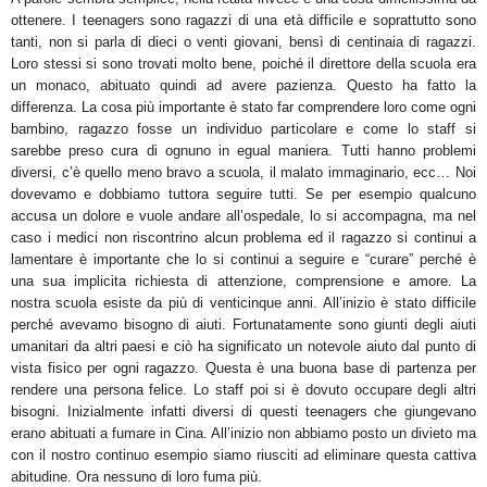
ottenere. I teenagers sono ragazzi di una età difficile e soprattutto sono
tanti, non si parla di dieci o venti giovani, bensì di centinaia di ragazzi.
Loro stessi si sono trovati molto bene, poiché il direttore della scuola era
un monaco, abituato quindi ad avere pazienza. Questo ha fatto la
differenza. La cosa più importante è stato far comprendere loro come ogni
bambino, ragazzo fosse un individuo particolare e come lo staff si
sarebbe preso cura di ognuno in egual maniera. Tutti hanno problemi
diversi, c’è quello meno bravo a scuola, il malato immaginario, ecc… Noi
dovevamo e dobbiamo tuttora seguire tutti. Se per esempio qualcuno
accusa un dolore e vuole andare all’ospedale, lo si accompagna, ma nel
caso i medici non riscontrino alcun problema ed il ragazzo si continui a
lamentare è importante che lo si continui a seguire e “curare” perché è
una sua implicita richiesta di attenzione, comprensione e amore. La
nostra scuola esiste da più di venticinque anni. All’inizio è stato difficile
perché avevamo bisogno di aiuti. Fortunatamente sono giunti degli aiuti
umanitari da altri paesi e ciò ha significato un notevole aiuto dal punto di
vista fisico per ogni ragazzo. Questa è una buona base di partenza per
rendere una persona felice. Lo staff poi si è dovuto occupare degli altri
bisogni. Inizialmente infatti diversi di questi teenagers che giungevano
erano abituati a fumare in Cina. All’inizio non abbiamo posto un divieto ma
con il nostro continuo esempio siamo riusciti ad eliminare questa cattiva
abitudine. Ora nessuno di loro fuma più.