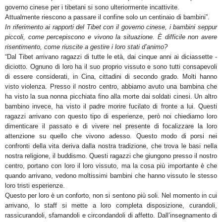
governo cinese per i tibetani si sono ulteriormente incattivite.
Attualmente riescono a passare il confine solo un centinaio di bambini”.
In riferimento ai rapporti del Tibet con il governo cinese, i bambini seppur
piccoli, come percepiscono e vivono la situazione. È difficile non avere
risentimento, come riuscite a gestire i loro stati d’animo?
“Dal Tibet arrivano ragazzi di tutte le età, dai cinque anni ai diciassette -
diciotto. Ognuno di loro ha il suo proprio vissuto e sono tutti consapevoli
di essere considerati, in Cina, cittadini di secondo grado. Molti hanno
visto violenza. Presso il nostro centro, abbiamo avuto una bambina che
ha visto la sua nonna picchiata fino alla morte dai soldati cinesi. Un altro
bambino invece, ha visto il padre morire fucilato di fronte a lui. Questi
ragazzi arrivano con questo tipo di esperienze, però noi chiediamo loro
dimenticare il passato e di vivere nel presente di focalizzare la loro
attenzione su quello che vivono adesso. Questo modo di porsi nei
confronti della vita deriva dalla nostra tradizione, che trova le basi nella
nostra religione, il buddismo. Questi ragazzi che giungono presso il nostro
centro, portano con loro il loro vissuto, ma la cosa più importante è che
quando arrivano, vedono moltissimi bambini che hanno vissuto le stesso
loro tristi esperienze.
Questo per loro è un conforto, non si sentono più soli. Nel momento in cui
arrivano, lo staff si mette a loro completa disposizione, curandoli,
rassicurandoli, sfamandoli e circondandoli di affetto. Dall’insegnamento di