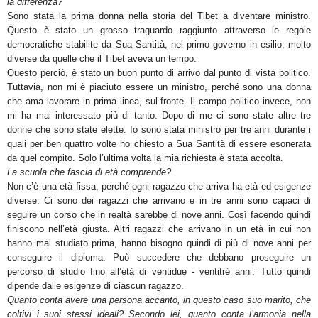
la differenza?
Sono stata la prima donna nella storia del Tibet a diventare ministro.
Questo è stato un grosso traguardo raggiunto attraverso le regole
democratiche stabilite da Sua Santità, nel primo governo in esilio, molto
diverse da quelle che il Tibet aveva un tempo.
Questo perciò, è stato un buon punto di arrivo dal punto di vista politico.
Tuttavia, non mi è piaciuto essere un ministro, perché sono una donna
che ama lavorare in prima linea, sul fronte. Il campo politico invece, non
mi ha mai interessato più di tanto. Dopo di me ci sono state altre tre
donne che sono state elette. Io sono stata ministro per tre anni durante i
quali per ben quattro volte ho chiesto a Sua Santità di essere esonerata
da quel compito. Solo l’ultima volta la mia richiesta è stata accolta.
La scuola che fascia di età comprende?
Non c’è una età fissa, perché ogni ragazzo che arriva ha età ed esigenze
diverse. Ci sono dei ragazzi che arrivano e in tre anni sono capaci di
seguire un corso che in realtà sarebbe di nove anni. Così facendo quindi
finiscono nell’età giusta. Altri ragazzi che arrivano in un età in cui non
hanno mai studiato prima, hanno bisogno quindi di più di nove anni per
conseguire il diploma. Può succedere che debbano proseguire un
percorso di studio fino all’età di ventidue - ventitré anni. Tutto quindi
dipende dalle esigenze di ciascun ragazzo.
Quanto conta avere una persona accanto, in questo caso suo marito, che
coltivi i suoi stessi ideali? Secondo lei, quanto conta l’armonia nella