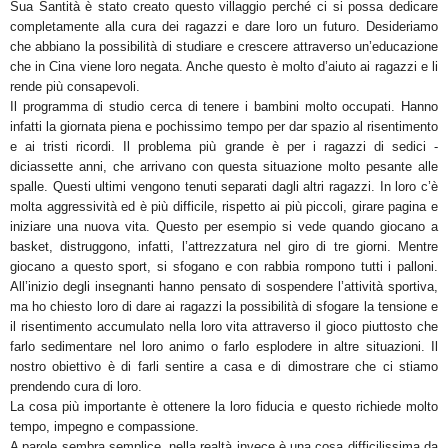
Sua Santità è stato creato questo villaggio perché ci si possa dedicare
completamente alla cura dei ragazzi e dare loro un futuro. Desideriamo
che abbiano la possibilità di studiare e crescere attraverso un’educazione
che in Cina viene loro negata. Anche questo è molto d’aiuto ai ragazzi e li
rende più consapevoli.
Il programma di studio cerca di tenere i bambini molto occupati. Hanno
infatti la giornata piena e pochissimo tempo per dar spazio al risentimento
e ai tristi ricordi. Il problema più grande è per i ragazzi di sedici -
diciassette anni, che arrivano con questa situazione molto pesante alle
spalle. Questi ultimi vengono tenuti separati dagli altri ragazzi. In loro c’è
molta aggressività ed è più difficile, rispetto ai più piccoli, girare pagina e
iniziare una nuova vita. Questo per esempio si vede quando giocano a
basket, distruggono, infatti, l’attrezzatura nel giro di tre giorni. Mentre
giocano a questo sport, si sfogano e con rabbia rompono tutti i palloni.
All’inizio degli insegnanti hanno pensato di sospendere l’attività sportiva,
ma ho chiesto loro di dare ai ragazzi la possibilità di sfogare la tensione e
il risentimento accumulato nella loro vita attraverso il gioco piuttosto che
farlo sedimentare nel loro animo o farlo esplodere in altre situazioni. Il
nostro obiettivo è di farli sentire a casa e di dimostrare che ci stiamo
prendendo cura di loro.
La cosa più importante è ottenere la loro fiducia e questo richiede molto
tempo, impegno e compassione.
A parole sembra semplice, nella realtà invece è una cosa difficilissima da