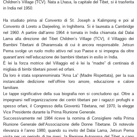
Children’s Village (TCV). Nata a Lhasa, la capitale del Tibet, si è trasferita
in India nel 1950.
Ha studiato prima al Convento di St. Joseph a Kalimpong e poi al
Convento di Loreto a Darjeeling, in Inghilterra. Si è laureata a Cambridge
nel 1960. A partire dall’anno 1964 è tornata in India chiamata dal Dalai
Lama alla direzione del Tibet Children’s Village (TCV), il Villaggio dei
Bambini Tibetani di Dharamsala di cui è ancora responsabile. Jetsun
Pema svolge un ruolo molto attivo nel suo Paese e si impegna da oltre
quarant’anni nell’educazione dei bambini tibetani in esilio in India.
È lei la forza motrice del Villaggio ed è lei la “madre” di centinaia di
migliaia di bimbi tibetani poveri ed orfani.
Da loro è stata soprannominata “Ama La” (Madre Rispettata), per la sua
instancabile dedizione nell’offrire loro amore, educazione e calore
familiare.
Le tappe significative della sua biografia non si concludono qui. Oltre a
impegnarsi nell’organizzazione dei centri tibetani per i ragazzi profughi e
spesso orfani, il Congresso della Gioventù Tibetana, nel 1970, la elegge
Vice Presidente durante la Prima Riunione Generale.
Successivamente nel 1984 riceve la nomina di Consigliere nella Prima
Riunione Generale dell’Associazione delle Donne Tibetane. Di notevole
rilevanza è l’anno 1980, quando su invito del Dalai Lama, Jetsun Pema
visita per un periodo di tre mesi, la Regione Autonoma del Tibet a capo