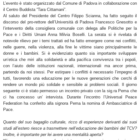
L’evento è stato organizzato dal Comune di Padova in collaborazione con
il Centro Buddista “Tara Cittamani”.
Al saluto del Presidente del Centro Filippo Scianna, ha fatto seguito il
discorso del pro-rettore dell’Università di Padova Francesco Gnesotto e
l’intervento della consigliera comunale con delega alle Politiche per la
Pace e i Diritti Umani Anna Milvia Boselli. La serata si è rivelata di
notevole rilievo per i temi trattati ed ha fatto emergere come nei conflitti,
nelle guerre, nella violenza, alla fine le vittime siano principalmente le
donne e i bambini. Si è evidenziato quanto sia importante sviluppare
un’etica che miri alla solidarietà e alla pacifica convivenza tra i popoli,
con l’aiuto delle istituzioni nazionali, internazionali ma ancor prima,
partendo da noi stessi. Per estirpare i conflitti è necessario l’impegno di
tutti, favorendo una educazione per le nuove generazioni che cerchi di
rendere un mondo più solidale e sensibile ai problemi sociali. Il giorno
seguente ci è stato permesso un incontro privato con la sig.ra Pema che
ci ha concesso un’ intervista. Durante l’incontro l’Universal Peace
Federation ha conferito alla signora Pema la nomina di Ambasciatrice di
Pace.
Quanto del suo bagaglio culturale, ricco di esperienze derivanti dai suoi
studi all’estero riesce a trasmettere nell’educazione dei bambini del TCV?
Inoltre, è importante per lei avere una mentalità aperta?