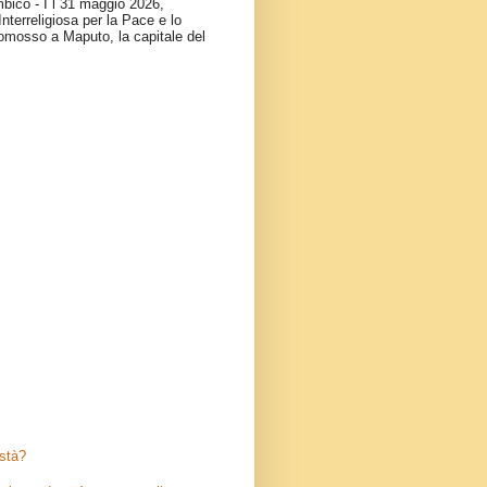
ico - I l 31 maggio 2026,
nterreligiosa per la Pace e lo
omosso a Maputo, la capitale del
stà?