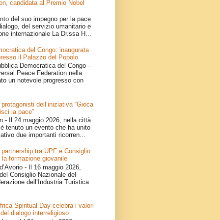
on, candidata al Premio Nobel
nto del suo impegno per la pace
ialogo, del servizio umanitario e
one internazionale La Dr.ssa H...
ocratica del Congo: inaugurata
resso il Palazzo del Popolo
bblica Democratica del Congo –
iversal Peace Federation nella
ato un notevole progresso con
 protagonisti dell’iniziativa “Gioca
isci la pace”
- Il 24 maggio 2026, nella città
è tenuto un evento che ha unito
ativo due importanti ricorren...
 partnership tra UPF e Consiglio
 la formazione giovanile
d’Avorio - Il 16 maggio 2026,
del Consiglio Nazionale del
erazione dell’Industria Turistica
ica Spiritual Day celebra i valori
 del dialogo interreligioso