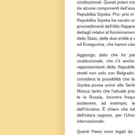
costituzionali. Questi poteri m
da alcune componenti dell’asset
Republika Srpska. Pro- prio in 
Republika Srpska ha varato un
provvedimenti dell’Alto Rappre
dettagli relativi al funzionam
dello Stato, delle due entità e
ed Erzegovina, che hanno ciasc
Aggiungo, dato che ho parlat
costituzionale, che c’è anche
rappresentanti della Republi
stretti non solo con Belgrado
considera la possibilità che l
Srpska possa unirsi alla Ser
Mosca; tanto che l’attuale pre
te la Russia, incontra freq
sostenere, ad esempio, le 
dell’Ucraina. È chiaro che tu
dell’intera regione, per l’U
internazionale.
Questi Paesi sono legati da 