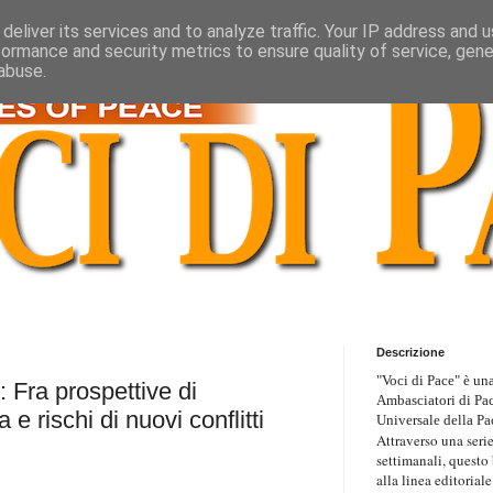
deliver its services and to analyze traffic. Your IP address and 
formance and security metrics to ensure quality of service, gen
abuse.
Descrizione
"Voci di Pace" è una
: Fra prospettive di
Ambasciatori di Pa
e rischi di nuovi conflitti
Universale della Pa
Attraverso una serie
settimanali, questo
alla linea editoriale