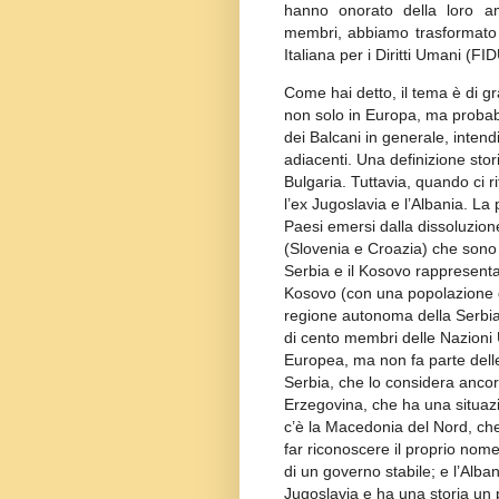
hanno onorato della loro am
membri, abbiamo trasformato i
Italiana per i Diritti Umani (FI
Come hai detto, il tema è di gr
non solo in Europa, ma probab
dei Balcani in generale, intend
adiacenti. Una definizione stor
Bulgaria. Tuttavia, quando ci r
l’ex Jugoslavia e l’Albania. La
Paesi emersi dalla dissoluzion
(Slovenia e Croazia) che sono
Serbia e il Kosovo rappresentan
Kosovo (con una popolazione d
regione autonoma della Serbia
di cento membri delle Nazioni Un
Europea, ma non fa parte delle
Serbia, che lo considera ancor
Erzegovina, che ha una situazi
c’è la Macedonia del Nord, che
far riconoscere il proprio no
di un governo stabile; e l’Alba
Jugoslavia e ha una storia un p