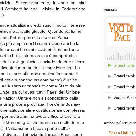
icizia. Successivamente, insieme ad altri
l Comitato Italiano Helsinki in Federazione
Podcast
DU).
ande attualità e credo susciti molto interesse
ilmente a livello globale. Quando parliamo
iamo l’intera penisola e alcuni Paesi
ica più ampia dei Balcani include anche la
iferiamo ai Balcani occidentali, intendiamo
 parte che ci interessa di più comprende i
e dell’ex Jugoslavia - escludendo due di loro
 diventati membri dell’Unione Europea. La
o la parte più problematica, in quanto il
i etnia albanese predominante) è un’ex
 ed è stato riconosciuto come Stato da più
ite, tra cui quasi tutti i Paesi dell’Unione
 Nazioni Unite e non è riconosciuto dalla
a una propria provincia. Poi c’è la Bosnia-
one istituzionale e costituzionale complessa;
 per molti anni ha avuto difficoltà anche a
me; il Montenegro, che manca da molto tempo
Articoli più letti di 
nia. L’Albania non faceva parte dell’ex
Dr.ssa Hak Ja H
o’ diversa. Tuttavia, tutti questi Paesi sono