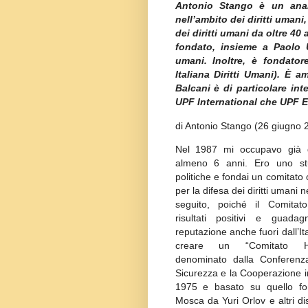
Antonio Stango è un anali
nell’ambito dei diritti umani
dei diritti umani da oltre 40 
fondato, insieme a Paolo Un
umani. Inoltre, è fondator
Italiana Diritti Umani). È 
Balcani è di particolare int
UPF International che UPF 
di Antonio Stango (26 giugno 
Nel 1987 mi occupavo già di
almeno 6 anni. Ero uno st
politiche e fondai un comitato
per la difesa dei diritti umani n
seguito, poiché il Comitat
risultati positivi e guad
reputazione anche fuori dall’Ita
creare un “Comitato Hel
denominato dalla Conferenza
Sicurezza e la Cooperazione 
1975 e basato su quello f
Mosca da Yuri Orlov e altri di