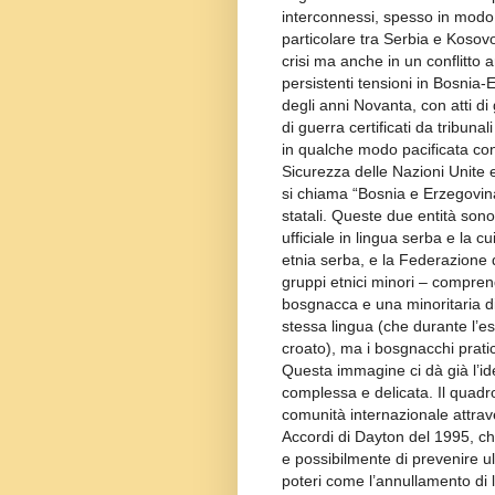
interconnessi, spesso in modo m
particolare tra Serbia e Kosov
crisi ma anche in un conflitt
persistenti tensioni in Bosnia-E
degli anni Novanta, con atti di 
di guerra certificati da tribuna
in qualche modo pacificata con 
Sicurezza delle Nazioni Unite e
si chiama “Bosnia e Erzegovin
statali. Queste due entità so
ufficiale in lingua serba e la c
etnia serba, e la Federazione 
gruppi etnici minori – compre
bosgnacca e una minoritaria di
stessa lingua (che durante l’e
croato), ma i bosgnacchi pratic
Questa immagine ci dà già l’i
complessa e delicata. Il quadro
comunità internazionale attrave
Accordi di Dayton del 1995, che
e possibilmente di prevenire ult
poteri come l’annullamento di 