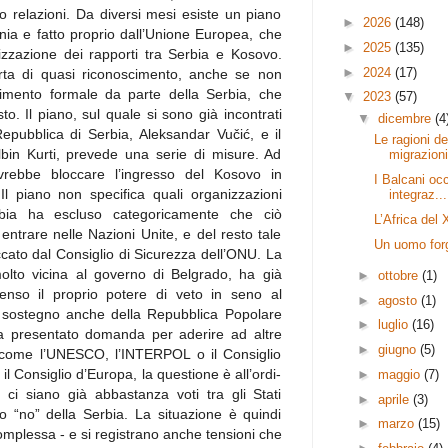
o relazioni. Da diversi mesi esiste un piano
►
2026
(148)
ia e fatto proprio dall’Unione Europea, che
►
2025
(135)
zzazione dei rapporti tra Serbia e Kosovo.
►
2024
(17)
orta di quasi riconoscimento, anche se non
imento formale da parte della Serbia, che
▼
2023
(57)
. Il piano, sul quale si sono già incontrati
▼
dicembre
(4
Repubblica di Serbia, Aleksandar Vučić, e il
Le ragioni de
lbin Kurti, prevede una serie di misure. Ad
migrazioni 
rebbe bloccare l’ingresso del Kosovo in
I Balcani occ
 Il piano non specifica quali organizzazioni
integraz...
erbia ha escluso categoricamente che ciò
L’Africa del
 entrare nelle Nazioni Unite, e del resto tale
Un uomo forg
cato dal Consiglio di Sicurezza dell’ONU. La
molto vicina al governo di Belgrado, ha già
►
ottobre
(1)
enso il proprio potere di veto in seno al
►
agosto
(1)
il sostegno anche della Repubblica Popolare
►
luglio
(16)
ha presentato domanda per aderire ad altre
►
giugno
(5)
i, come l’UNESCO, l’INTERPOL o il Consiglio
l Consiglio d’Europa, la questione è all’ordi-
►
maggio
(7)
i siano già abbastanza voti tra gli Stati
►
aprile
(3)
o “no” della Serbia. La situazione è quindi
►
marzo
(15)
mplessa - e si registrano anche tensioni che