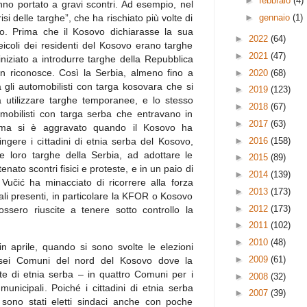
►
febbraio
(4)
anno portato a gravi scontri. Ad esempio, nel
►
gennaio
(1)
isi delle targhe”, che ha rischiato più volte di
ato. Prima che il Kosovo dichiarasse la sua
►
2022
(64)
eicoli dei residenti del Kosovo erano targhe
►
2021
(47)
iniziato a introdurre targhe della Repubblica
n riconosce. Così la Serbia, almeno fino a
►
2020
(68)
 gli automobilisti con targa kosovara che si
►
2019
(123)
a utilizzare targhe temporanee, e lo stesso
►
2018
(67)
omobilisti con targa serba che entravano in
►
2017
(63)
blema si è aggravato quando il Kosovo ha
►
2016
(158)
ingere i cittadini di etnia serba del Kosovo,
le loro targhe della Serbia, ad adottare le
►
2015
(89)
nato scontri fisici e proteste, e in un paio di
►
2014
(139)
 Vučić ha minacciato di ricorrere alla forza
►
2013
(173)
ali presenti, in particolare la KFOR o Kosovo
►
2012
(173)
sero riuscite a tenere sotto controllo la
►
2011
(102)
►
2010
(48)
in aprile, quando si sono svolte le elezioni
►
2009
(61)
n sei Comuni del nord del Kosovo dove la
e di etnia serba – in quattro Comuni per i
►
2008
(32)
 municipali. Poiché i cittadini di etnia serba
►
2007
(39)
, sono stati eletti sindaci anche con poche