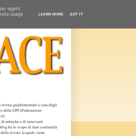
user-agent
erate usage
LEARN MORE
GOT IT
 rivista quadrimestrale a cura degli
ce della UPF (Federazione
ce).
 di rubriche e di interventi
 blog ha lo scopo di dare continuità
 della rivista, la quale viene