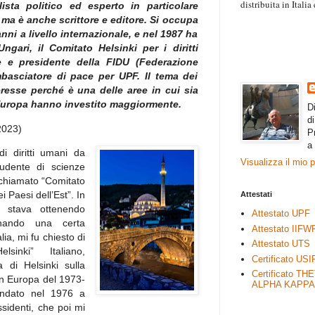
distribuita in Itali
sta politico ed esperto in particolare
“Il contenuto degli 
, ma è anche scrittore e editore. Si occupa
esprimono il pensie
anni a livello internazionale, e nel 1987 ha
necessariamente rap
gari, il Comitato Helsinki per i diritti
rimane autonoma e 
e e presidente della FIDU (Federazione
ambasciatore di pace per UPF. Il tema dei
eresse perché è una delle aree in cui sia
Europa hanno investito maggiormente.
D
d
2023)
P
a
 diritti umani da
Visualizza il mio 
udente di scienze
 chiamato “Comitato
ei Paesi dell’Est”. In
Attestati
o stava ottenendo
Attestato UPF
agnando una certa
Attestato IIFW
lia, mi fu chiesto di
Attestato UTS
sinki” Italiano,
Certificato USI
 di Helsinki sulla
Certificato TH
in Europa del 1973-
ALPHA KAPPA
ondato nel 1976 a
ssidenti, che poi mi