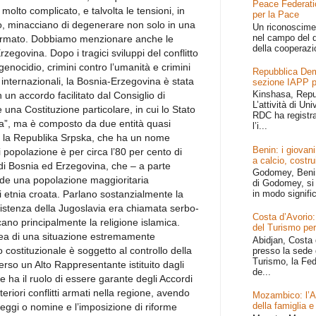
Peace Federati
olto complicato, e talvolta le tensioni, in
per la Pace
o, minacciano di degenerare non solo in una
Un riconoscime
nel campo del d
o armato. Dobbiamo menzionare anche le
della cooperazi
rzegovina. Dopo i tragici sviluppi del conflitto
genocidio, crimini contro l’umanità e crimini
Repubblica Dem
li internazionali, la Bosnia-Erzegovina è stata
sezione IAPP p
Kinshasa, Repu
un accordo facilitato dal Consiglio di
L’attività di Un
 una Costituzione particolare, in cui lo Stato
RDC ha registr
a”, ma è composto da due entità quasi
l’i...
no la Republika Srpska, che ha un nome
Benin: i giovani
ui popolazione è per circa l’80 per cento di
a calcio, costru
di Bosnia ed Erzegovina, che – a parte
Godomey, Benin 
nde una popolazione maggioritaria
di Godomey, si 
 etnia croata. Parlano sostanzialmente la
in modo signific
sistenza della Jugoslavia era chiamata serbo-
Costa d’Avorio:
ano principalmente la religione islamica.
del Turismo per
dea di una situazione estremamente
Abidjan, Costa 
 costituzionale è soggetto al controllo della
presso la sede 
Turismo, la Fed
rso un Alto Rappresentante istituito dagli
de...
 ha il ruolo di essere garante degli Accordi
eriori conflitti armati nella regione, avendo
Mozambico: l’Afr
della famiglia e
leggi o nomine e l’imposizione di riforme