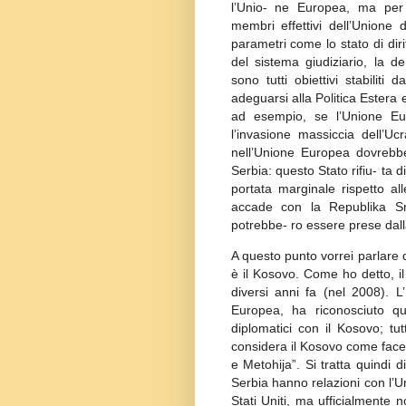
l’Unio- ne Europea, ma per 
membri effettivi dell’Unione 
parametri come lo stato di diri
del sistema giudiziario, la d
sono tutti obiettivi stabilit
adeguarsi alla Politica Estera
ad esempio, se l’Unione Eu
l’invasione massiccia dell’Ucr
nell’Unione Europea dovrebb
Serbia: questo Stato rifiu- ta d
portata marginale rispetto a
accade con la Republika Sr
potrebbe- ro essere prese dal
A questo punto vorrei parlare 
è il Kosovo. Come ho detto, 
diversi anni fa (nel 2008). L’
Europea, ha riconosciuto q
diplomatici con il Kosovo; tut
considera il Kosovo come facen
e Metohija”. Si tratta quindi 
Serbia hanno relazioni con l’Un
Stati Uniti, ma ufficialmente 