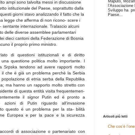
Maputo, Mozamb
olto ampi sono talvolta messi in discussione
l’Associazione I
to istituzionale del Paese, soprattutto dalla
Sviluppo ha pr
questi giorni stavo analizzando il fatto che la
Paese...
a legge che afferma di non ricono- scere i
- sentante internazionale. Tralascio alcuni
ento delle diverse assemblee parlamentari
 dei dieci cantoni della Federazione di Bosnia
uno il proprio primo ministro.
o di questioni istituzionali e di diritto
 una questione politica molto importante. I
ka Srpska tendono ad avere rapporti molto
, il che è già un problema perché la Serbia
a popolazione di etnia serba della Republika
bia; ma hanno un rapporto molto stretto con
sidente di questa entità visita frequentemen-
uentemente il signor Putin ed è pronto a
azioni di Putin riguardo all’invasione
tto questo è un problema per la sta- bilità
nione Europea e per la pace e la sicurezza
Articoli più letti
Che cos’è l’one
accordi di associazione o partenariato con