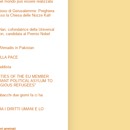
el mondo può essere realizzata
igioso di Gerusalemme: Preghiera
sso la Chiesa delle Nozze Kafr
an, cofondatrice della Universal
on, candidata al Premio Nobel
 Ahmadis in Pakistan
LLA PACE
uddista
ITIES OF THE EU MEMBER
RANT POLITICAL ASYLUM TO
IGIOUS REFUGEES"
abacchi due giorni fa ci ha
 I DIRITTI UMANI E LO
i arretrati