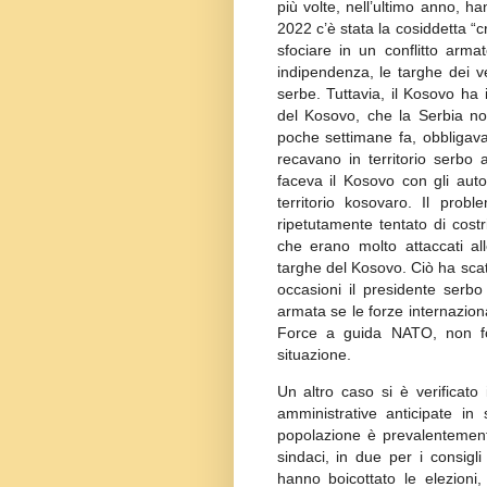
più volte, nell’ultimo anno, h
2022 c’è stata la cosiddetta “cr
sfociare in un conflitto arm
indipendenza, le targhe dei v
serbe. Tuttavia, il Kosovo ha 
del Kosovo, che la Serbia no
poche settimane fa, obbligava
recavano in territorio serbo 
faceva il Kosovo con gli aut
territorio kosovaro. Il pro
ripetutamente tentato di costr
che erano molto attaccati al
targhe del Kosovo. Ciò ha scate
occasioni il presidente serbo
armata se le forze internazion
Force a guida NATO, non fos
situazione.
Un altro caso si è verificato 
amministrative anticipate i
popolazione è prevalentement
sindaci, in due per i consigli
hanno boicottato le elezioni