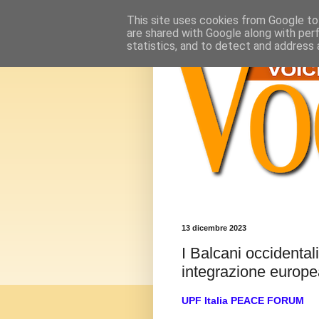
This site uses cookies from Google to 
are shared with Google along with per
statistics, and to detect and address 
13 dicembre 2023
I Balcani occidentali
integrazione europea 
UPF Italia PEACE FORUM