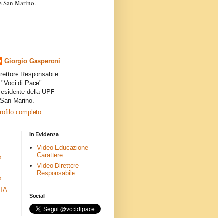
a e San Marino.
articoli dei collaboratori,
ro degli autori e non
presenta la linea editoriale che
indipendente”.
Giorgio Gasperoni
irettore Responsabile
i "Voci di Pace"
residente della UPF
 San Marino.
profilo completo
In Evidenza
Video-Educazione
Carattere
P
Video Direttore
Responsabile
P
ETA
Social