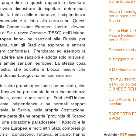
Come la pace n
progredire in questi rapporti e diventare
devono dimostrare di rispettare determinati
Forum Interrel
tto, la tutela delle minoranze, l’indipendenza
per la pace pre
emocrazia e la lotta alla corruzione. Questi
Kanna
i dalla Commissione Europea. Inoltre, devono
Dr.ssa Hak Ja H
 e di Sicu- rezza Comune (PESC) dell’Unione:
Peace Federati
ropea impo- ne sanzioni alla Russia per
per la Pace
aina, tutti gli Stati che aspirano a entrare
Persecution of
ero conformarsi. Prendiamo ad esempio la
i aderire alle sanzioni e adotta solo misure di
DISCORSO SU
lle ampie sanzioni europee. La stessa cosa
pska, che boicotta e blocca misure che
Il Matrimonio b
la Bosnia-Erzegovina nel suo insieme.
"THE AUTHOR
STATES TO G
dell’altra grande questione che ho citato, che
CHINESE REL
il Kosovo ha proclamato la sua indipendenza
Italia, come quasi tutti gli Stati dell’Unione
Carlo Alberto T
uesta indipendenza e ha normali rapporti
lasciato!
tavia, la Serbia, nella propria Costituzione,
RAPPORTO FRA
te parte di una propria “provincia di Kosovo
SPORT
di una situazione paradossale: il Kosovo e la
ione Europea e molti altri Stati, compresi gli
non si riconoscono. Tuttavia, entrambi hanno
Archivio -
PDF numer