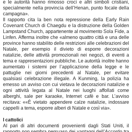
e le autorità hanno rimosso croci e altri simboli cristiani,
specialmente nella provincia dell’Henan, punto focale della
campagna».
Il rapporto cita la ben nota repressione della Early Rain
Covenant Church di Chaegdu e la distruzione della Golden
Lampstand Church, appartenente al movimento Sola Fide, a
Linfen. Afferma inoltre che «almeno quattro città e una delle
province hanno stabilito delle restrizioni alle celebrazioni del
Natale, per esempio il divieto di esporre decorazioni
natalizie, delle attività promozionali nei negozi, di eventi a
tema e rappresentazioni pubbliche. Le autorità inoltre hanno
aumentato i sistemi per l’applicazione della legge e le
pattuglie nei giorni precedenti al Natale, per evitare
qualsiasi celebrazione illegale. A Kunming, la polizia ha
emesso un avviso con cui vietava le decorazioni natalizie e
ogni attività legata al Natale nei luoghi affollati come
alberghi, sale per karaoke, Internet cafè e bar. L’avviso
recitava: ««È vietato appendere calze natalizie, indossare
cappelli a tema, esporre alberi di Natale e così via».
I cattolici
Al pari di altri documenti provenienti dagli Stati Uniti, il
rapporto non sembra persuaso dei vantaggi dell’Accordo tra