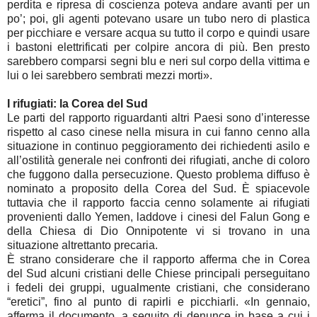
perdita e ripresa di coscienza poteva andare avanti per un
po’; poi, gli agenti potevano usare un tubo nero di plastica
per picchiare e versare acqua su tutto il corpo e quindi usare
i bastoni elettrificati per colpire ancora di più. Ben presto
sarebbero comparsi segni blu e neri sul corpo della vittima e
lui o lei sarebbero sembrati mezzi morti».
I rifugiati: la Corea del Sud
Le parti del rapporto riguardanti altri Paesi sono d’interesse
rispetto al caso cinese nella misura in cui fanno cenno alla
situazione in continuo peggioramento dei richiedenti asilo e
all’ostilità generale nei confronti dei rifugiati, anche di coloro
che fuggono dalla persecuzione. Questo problema diffuso è
nominato a proposito della Corea del Sud. È spiacevole
tuttavia che il rapporto faccia cenno solamente ai rifugiati
provenienti dallo Yemen, laddove i cinesi del Falun Gong e
della Chiesa di Dio Onnipotente vi si trovano in una
situazione altrettanto precaria.
È strano considerare che il rapporto afferma che in Corea
del Sud alcuni cristiani delle Chiese principali perseguitano
i fedeli dei gruppi, ugualmente cristiani, che considerano
“eretici”, fino al punto di rapirli e picchiarli. «In gennaio,
afferma il documento, a seguito di denunce in base a cui i