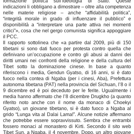
formazione politica sull’ideologia di Stato. Queste
indicazioni li obbligano a dimostrare – oltre alla competenza
nelle materie religiose – anche “affidabilità politica”,
“integrità morale in grado di influenzare il pubblico” e
disponibilità a “interpretare una parte attiva nei momenti
critici”», cosa che nel gergo comunista significa appoggiare
il PCC.
Il rapporto sottolinea che «a partire dal 2009, più di 150
tibetani si sono dati fuoco per protesta contro quella che
definivano un’occupazione e contro gli abusi ai danni dei
diritti umani nei confronti della religione e della cultura del
Tibet sotto la dominazione cinese. In base a quanto
riferiscono i media, Gendun Gyatso, di 16 anni, si è dato
fuoco nella contea di Ngaba (per i cinesi, Aba), Prefettura
autonoma tibetana (PAT) nella provincia del Sichuan, l’8 o il
9 dicembre ed è poi deceduto per le ferite. Ugualmente i
media hanno affermato che l’8 dicembre Drugkho (a quanto
riferito noto anche con il nome da monaco di Choekyi
Gyatso), un giovane tibetano, si è dato fuoco a Ngaba al
grido “Lunga vita al Dalai Lama!”. Alcune notizie affermano
che potrebbe essere sopravvissuto. Sembra che entrambi
fossero monaci al monastero di Kirti. Secondo il sito web
Tibet Sun, a Ngaba, il 4 novembre, Dopo, un altro giovane