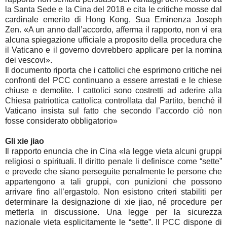
la Santa Sede e la Cina del 2018 e cita le critiche mosse dal
cardinale emerito di Hong Kong, Sua Eminenza Joseph
Zen. «A un anno dall’accordo, afferma il rapporto, non vi era
alcuna spiegazione ufficiale a proposito della procedura che
il Vaticano e il governo dovrebbero applicare per la nomina
dei vescovi».
Il documento riporta che i cattolici che esprimono critiche nei
confronti del PCC continuano a essere arrestati e le chiese
chiuse e demolite. I cattolici sono costretti ad aderire alla
Chiesa patriottica cattolica controllata dal Partito, benché il
Vaticano insista sul fatto che secondo l’accordo ciò non
fosse considerato obbligatorio»
Gli xie jiao
Il rapporto enuncia che in Cina «la legge vieta alcuni gruppi
religiosi o spirituali. Il diritto penale li definisce come “sette”
e prevede che siano perseguite penalmente le persone che
appartengono a tali gruppi, con punizioni che possono
arrivare fino all’ergastolo. Non esistono criteri stabiliti per
determinare la designazione di xie jiao, né procedure per
metterla in discussione. Una legge per la sicurezza
nazionale vieta esplicitamente le “sette”. Il PCC dispone di