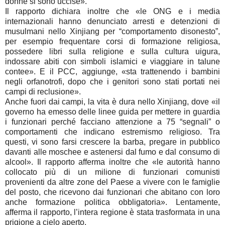
donne si sono uccise».
Il rapporto dichiara inoltre che «le ONG e i media
internazionali hanno denunciato arresti e detenzioni di
musulmani nello Xinjiang per “comportamento disonesto”,
per esempio frequentare corsi di formazione religiosa,
possedere libri sulla religione e sulla cultura uigura,
indossare abiti con simboli islamici e viaggiare in talune
contee». E il PCC, aggiunge, «sta trattenendo i bambini
negli orfanotrofi, dopo che i genitori sono stati portati nei
campi di reclusione».
Anche fuori dai campi, la vita è dura nello Xinjiang, dove «il
governo ha emesso delle linee guida per mettere in guardia
i funzionari perché facciano attenzione a 75 “segnali” o
comportamenti che indicano estremismo religioso. Tra
questi, vi sono farsi crescere la barba, pregare in pubblico
davanti alle moschee e astenersi dal fumo e dal consumo di
alcool». Il rapporto afferma inoltre che «le autorità hanno
collocato più di un milione di funzionari comunisti
provenienti da altre zone del Paese a vivere con le famiglie
del posto, che ricevono dai funzionari che abitano con loro
anche formazione politica obbligatoria». Lentamente,
afferma il rapporto, l’intera regione è stata trasformata in una
prigione a cielo aperto.