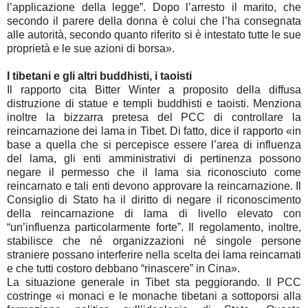
l’applicazione della legge”. Dopo l’arresto il marito, che
secondo il parere della donna è colui che l’ha consegnata
alle autorità, secondo quanto riferito si è intestato tutte le sue
proprietà e le sue azioni di borsa».
I tibetani e gli altri buddhisti, i taoisti
Il rapporto cita Bitter Winter a proposito della diffusa
distruzione di statue e templi buddhisti e taoisti. Menziona
inoltre la bizzarra pretesa del PCC di controllare la
reincarnazione dei lama in Tibet. Di fatto, dice il rapporto «in
base a quella che si percepisce essere l’area di influenza
del lama, gli enti amministrativi di pertinenza possono
negare il permesso che il lama sia riconosciuto come
reincarnato e tali enti devono approvare la reincarnazione. Il
Consiglio di Stato ha il diritto di negare il riconoscimento
della reincarnazione di lama di livello elevato con
“un’influenza particolarmente forte”. Il regolamento, inoltre,
stabilisce che né organizzazioni né singole persone
straniere possano interferire nella scelta dei lama reincarnati
e che tutti costoro debbano “rinascere” in Cina».
La situazione generale in Tibet sta peggiorando. Il PCC
costringe «i monaci e le monache tibetani a sottoporsi alla