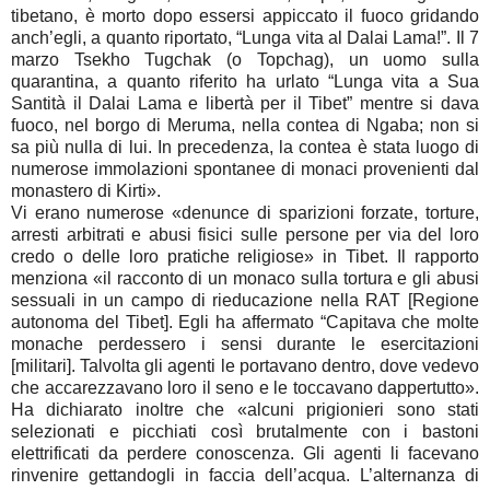
tibetano, è morto dopo essersi appiccato il fuoco gridando
anch’egli, a quanto riportato, “Lunga vita al Dalai Lama!”. Il 7
marzo Tsekho Tugchak (o Topchag), un uomo sulla
quarantina, a quanto riferito ha urlato “Lunga vita a Sua
Santità il Dalai Lama e libertà per il Tibet” mentre si dava
fuoco, nel borgo di Meruma, nella contea di Ngaba; non si
sa più nulla di lui. In precedenza, la contea è stata luogo di
numerose immolazioni spontanee di monaci provenienti dal
monastero di Kirti».
Vi erano numerose «denunce di sparizioni forzate, torture,
arresti arbitrati e abusi fisici sulle persone per via del loro
credo o delle loro pratiche religiose» in Tibet. Il rapporto
menziona «il racconto di un monaco sulla tortura e gli abusi
sessuali in un campo di rieducazione nella RAT [Regione
autonoma del Tibet]. Egli ha affermato “Capitava che molte
monache perdessero i sensi durante le esercitazioni
[militari]. Talvolta gli agenti le portavano dentro, dove vedevo
che accarezzavano loro il seno e le toccavano dappertutto».
Ha dichiarato inoltre che «alcuni prigionieri sono stati
selezionati e picchiati così brutalmente con i bastoni
elettrificati da perdere conoscenza. Gli agenti li facevano
rinvenire gettandogli in faccia dell’acqua. L’alternanza di