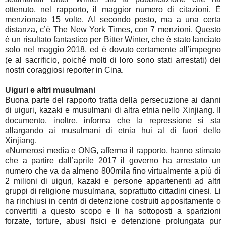
ottenuto, nel rapporto, il maggior numero di citazioni. È
menzionato 15 volte. Al secondo posto, ma a una certa
distanza, c’è The New York Times, con 7 menzioni. Questo
è un risultato fantastico per Bitter Winter, che è stato lanciato
solo nel maggio 2018, ed è dovuto certamente all’impegno
(e al sacrificio, poiché molti di loro sono stati arrestati) dei
nostri coraggiosi reporter in Cina.
Uiguri e altri musulmani
Buona parte del rapporto tratta della persecuzione ai danni
di uiguri, kazaki e musulmani di altra etnia nello Xinjiang. Il
documento, inoltre, informa che la repressione si sta
allargando ai musulmani di etnia hui al di fuori dello
Xinjiang.
«Numerosi media e ONG, afferma il rapporto, hanno stimato
che a partire dall’aprile 2017 il governo ha arrestato un
numero che va da almeno 800mila fino virtualmente a più di
2 milioni di uiguri, kazaki e persone appartenenti ad altri
gruppi di religione musulmana, soprattutto cittadini cinesi. Li
ha rinchiusi in centri di detenzione costruiti appositamente o
convertiti a questo scopo e li ha sottoposti a sparizioni
forzate, torture, abusi fisici e detenzione prolungata pur