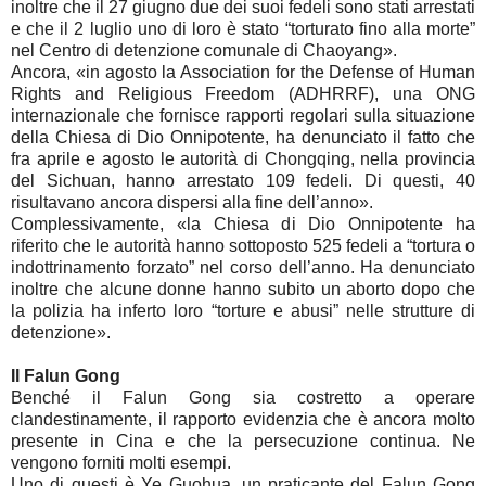
inoltre che il 27 giugno due dei suoi fedeli sono stati arrestati
e che il 2 luglio uno di loro è stato “torturato fino alla morte”
nel Centro di detenzione comunale di Chaoyang».
Ancora, «in agosto la Association for the Defense of Human
Rights and Religious Freedom (ADHRRF), una ONG
internazionale che fornisce rapporti regolari sulla situazione
della Chiesa di Dio Onnipotente, ha denunciato il fatto che
fra aprile e agosto le autorità di Chongqing, nella provincia
del Sichuan, hanno arrestato 109 fedeli. Di questi, 40
risultavano ancora dispersi alla fine dell’anno».
Complessivamente, «la Chiesa di Dio Onnipotente ha
riferito che le autorità hanno sottoposto 525 fedeli a “tortura o
indottrinamento forzato” nel corso dell’anno. Ha denunciato
inoltre che alcune donne hanno subito un aborto dopo che
la polizia ha inferto loro “torture e abusi” nelle strutture di
detenzione».
Il Falun Gong
Benché il Falun Gong sia costretto a operare
clandestinamente, il rapporto evidenzia che è ancora molto
presente in Cina e che la persecuzione continua. Ne
vengono forniti molti esempi.
Uno di questi è Ye Guohua, un praticante del Falun Gong