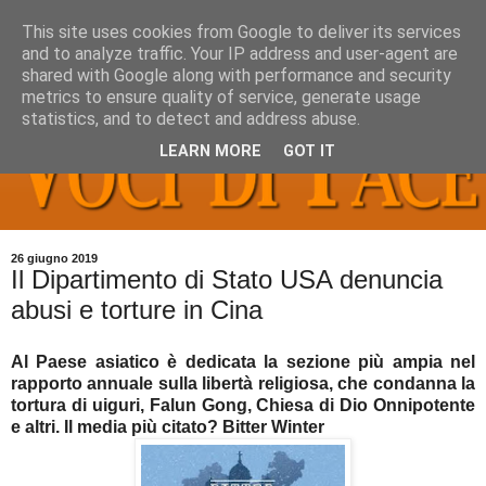
This site uses cookies from Google to deliver its services
and to analyze traffic. Your IP address and user-agent are
shared with Google along with performance and security
metrics to ensure quality of service, generate usage
statistics, and to detect and address abuse.
LEARN MORE
GOT IT
26 giugno 2019
Il Dipartimento di Stato USA denuncia
abusi e torture in Cina
Al Paese asiatico è dedicata la sezione più ampia nel
rapporto annuale sulla libertà religiosa, che condanna la
tortura di uiguri, Falun Gong, Chiesa di Dio Onnipotente
e altri. Il media più citato? Bitter Winter