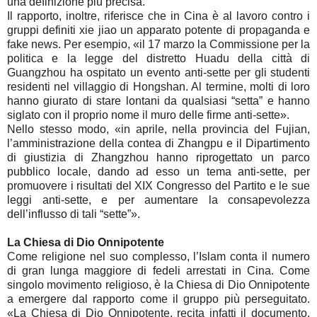
una definizione più precisa.
Il rapporto, inoltre, riferisce che in Cina è al lavoro contro i
gruppi definiti xie jiao un apparato potente di propaganda e
fake news. Per esempio, «il 17 marzo la Commissione per la
politica e la legge del distretto Huadu della città di
Guangzhou ha ospitato un evento anti-sette per gli studenti
residenti nel villaggio di Hongshan. Al termine, molti di loro
hanno giurato di stare lontani da qualsiasi “setta” e hanno
siglato con il proprio nome il muro delle firme anti-sette».
Nello stesso modo, «in aprile, nella provincia del Fujian,
l’amministrazione della contea di Zhangpu e il Dipartimento
di giustizia di Zhangzhou hanno riprogettato un parco
pubblico locale, dando ad esso un tema anti-sette, per
promuovere i risultati del XIX Congresso del Partito e le sue
leggi anti-sette, e per aumentare la consapevolezza
dell’influsso di tali “sette”».
La Chiesa di Dio Onnipotente
Come religione nel suo complesso, l’Islam conta il numero
di gran lunga maggiore di fedeli arrestati in Cina. Come
singolo movimento religioso, è la Chiesa di Dio Onnipotente
a emergere dal rapporto come il gruppo più perseguitato.
«La Chiesa di Dio Onnipotente, recita infatti il documento,