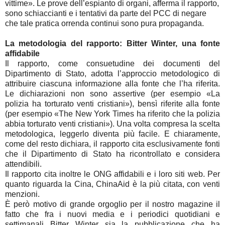
vittime». Le prove dell’espianto di organi, afferma il rapporto,
sono schiaccianti e i tentativi da parte del PCC di negare
che tale pratica orrenda continui sono pura propaganda.
La metodologia del rapporto: Bitter Winter, una fonte
affidabile
Il rapporto, come consuetudine dei documenti del
Dipartimento di Stato, adotta l’approccio metodologico di
attribuire ciascuna informazione alla fonte che l’ha riferita.
Le dichiarazioni non sono assertive (per esempio «La
polizia ha torturato venti cristiani»), bensì riferite alla fonte
(per esempio «The New York Times ha riferito che la polizia
abbia torturato venti cristiani»). Una volta compresa la scelta
metodologica, leggerlo diventa più facile. E chiaramente,
come del resto dichiara, il rapporto cita esclusivamente fonti
che il Dipartimento di Stato ha ricontrollato e considera
attendibili.
Il rapporto cita inoltre le ONG affidabili e i loro siti web. Per
quanto riguarda la Cina, ChinaAid è la più citata, con venti
menzioni.
È però motivo di grande orgoglio per il nostro magazine il
fatto che fra i nuovi media e i periodici quotidiani e
settimanali Bitter Winter sia la pubblicazione che ha