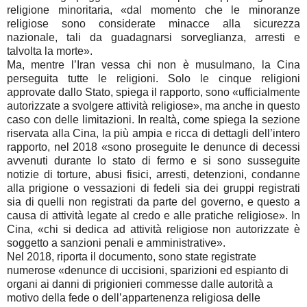
religione minoritaria, «dal momento che le minoranze
religiose sono considerate minacce alla sicurezza
nazionale, tali da guadagnarsi sorveglianza, arresti e
talvolta la morte».
Ma, mentre l’Iran vessa chi non è musulmano, la Cina
perseguita tutte le religioni. Solo le cinque religioni
approvate dallo Stato, spiega il rapporto, sono «ufficialmente
autorizzate a svolgere attività religiose», ma anche in questo
caso con delle limitazioni. In realtà, come spiega la sezione
riservata alla Cina, la più ampia e ricca di dettagli dell’intero
rapporto, nel 2018 «sono proseguite le denunce di decessi
avvenuti durante lo stato di fermo e si sono susseguite
notizie di torture, abusi fisici, arresti, detenzioni, condanne
alla prigione o vessazioni di fedeli sia dei gruppi registrati
sia di quelli non registrati da parte del governo, e questo a
causa di attività legate al credo e alle pratiche religiose». In
Cina, «chi si dedica ad attività religiose non autorizzate è
soggetto a sanzioni penali e amministrative».
Nel 2018, riporta il documento, sono state registrate
numerose «denunce di uccisioni, sparizioni ed espianto di
organi ai danni di prigionieri commesse dalle autorità a
motivo della fede o dell’appartenenza religiosa delle