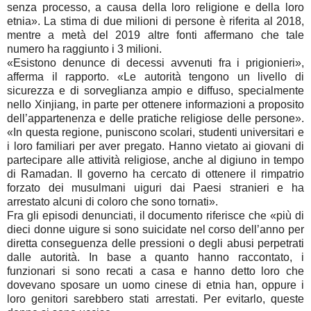
senza processo, a causa della loro religione e della loro
etnia». La stima di due milioni di persone è riferita al 2018,
mentre a metà del 2019 altre fonti affermano che tale
numero ha raggiunto i 3 milioni.
«Esistono denunce di decessi avvenuti fra i prigionieri»,
afferma il rapporto. «Le autorità tengono un livello di
sicurezza e di sorveglianza ampio e diffuso, specialmente
nello Xinjiang, in parte per ottenere informazioni a proposito
dell’appartenenza e delle pratiche religiose delle persone».
«In questa regione, puniscono scolari, studenti universitari e
i loro familiari per aver pregato. Hanno vietato ai giovani di
partecipare alle attività religiose, anche al digiuno in tempo
di Ramadan. Il governo ha cercato di ottenere il rimpatrio
forzato dei musulmani uiguri dai Paesi stranieri e ha
arrestato alcuni di coloro che sono tornati».
Fra gli episodi denunciati, il documento riferisce che «più di
dieci donne uigure si sono suicidate nel corso dell’anno per
diretta conseguenza delle pressioni o degli abusi perpetrati
dalle autorità. In base a quanto hanno raccontato, i
funzionari si sono recati a casa e hanno detto loro che
dovevano sposare un uomo cinese di etnia han, oppure i
loro genitori sarebbero stati arrestati. Per evitarlo, queste