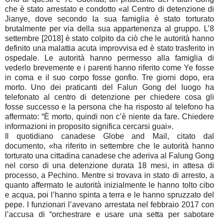
che è stato arrestato e condotto «al Centro di detenzione di
Jianye, dove secondo la sua famiglia è stato torturato
brutalmente per via della sua appartenenza al gruppo. L’8
settembre [2018] è stato colpito da ciò che le autorità hanno
definito una malattia acuta improvvisa ed è stato trasferito in
ospedale. Le autorità hanno permesso alla famiglia di
vederlo brevemente e i parenti hanno riferito come Ye fosse
in coma e il suo corpo fosse gonfio. Tre giorni dopo, era
morto. Uno dei praticanti del Falun Gong del luogo ha
telefonato al centro di detenzione per chiedere cosa gli
fosse successo e la persona che ha risposto al telefono ha
affermato: “È morto, quindi non c’è niente da fare. Chiedere
informazioni in proposito significa cercarsi guai».
Il quotidiano canadese Globe and Mail, citato dal
documento, «ha riferito in settembre che le autorità hanno
torturato una cittadina canadese che aderiva al Falung Gong
nel corso di una detenzione durata 18 mesi, in attesa di
processo, a Pechino. Mentre si trovava in stato di arresto, a
quanto affermato le autorità inizialmente le hanno tolto cibo
e acqua, poi l’hanno spinta a terra e le hanno spruzzato del
pepe. I funzionari l’avevano arrestata nel febbraio 2017 con
l’accusa di “orchestrare e usare una setta per sabotare