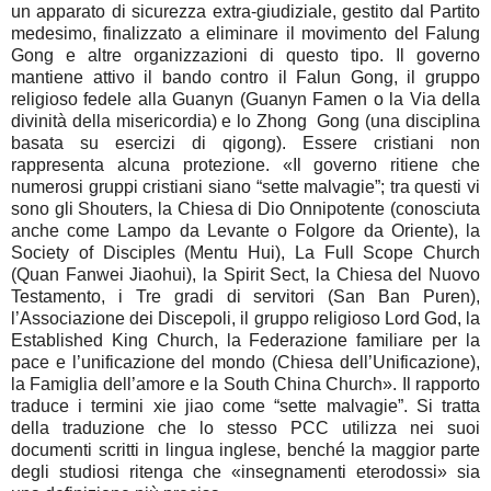
un apparato di sicurezza extra-giudiziale, gestito dal Partito
medesimo, finalizzato a eliminare il movimento del Falung
Gong e altre organizzazioni di questo tipo. Il governo
mantiene attivo il bando contro il Falun Gong, il gruppo
religioso fedele alla Guanyn (Guanyn Famen o la Via della
divinità della misericordia) e lo Zhong Gong (una disciplina
basata su esercizi di qigong). Essere cristiani non
rappresenta alcuna protezione. «Il governo ritiene che
numerosi gruppi cristiani siano “sette malvagie”; tra questi vi
sono gli Shouters, la Chiesa di Dio Onnipotente (conosciuta
anche come Lampo da Levante o Folgore da Oriente), la
Society of Disciples (Mentu Hui), La Full Scope Church
(Quan Fanwei Jiaohui), la Spirit Sect, la Chiesa del Nuovo
Testamento, i Tre gradi di servitori (San Ban Puren),
l’Associazione dei Discepoli, il gruppo religioso Lord God, la
Established King Church, la Federazione familiare per la
pace e l’unificazione del mondo (Chiesa dell’Unificazione),
la Famiglia dell’amore e la South China Church». Il rapporto
traduce i termini xie jiao come “sette malvagie”. Si tratta
della traduzione che lo stesso PCC utilizza nei suoi
documenti scritti in lingua inglese, benché la maggior parte
degli studiosi ritenga che «insegnamenti eterodossi» sia