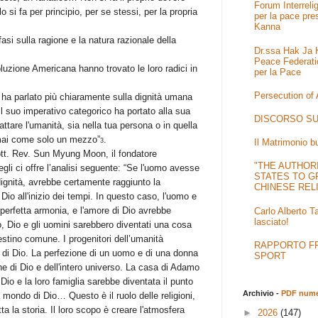
Forum Interrel
o si fa per principio, per se stessi, per la propria
per la pace pre
Kanna
si sulla ragione e la natura razionale della
Dr.ssa Hak Ja H
Peace Federati
luzione Americana hanno trovato le loro radici in
per la Pace
Persecution of
e ha parlato più chiaramente sulla dignità umana
 suo imperativo categorico ha portato alla sua
DISCORSO SU
ttare l'umanità, sia nella tua persona o in quella
 mai come solo un mezzo”
.
3
Il Matrimonio b
tt. Rev. Sun Myung Moon, il fondatore
"THE AUTHOR
gli ci offre l’analisi seguente: “Se l'uomo avesse
STATES TO G
dignità, avrebbe certamente raggiunto la
CHINESE REL
 Dio all'inizio dei tempi. In questo caso, l'uomo e
 perfetta armonia, e l'amore di Dio avrebbe
Carlo Alberto T
lasciato!
 Dio e gli uomini sarebbero diventati una cosa
stino comune. I progenitori dell’umanità
RAPPORTO FRA
 di Dio. La perfezione di un uomo e di una donna
SPORT
e di Dio e dell'intero universo. La casa di Adamo
io e la loro famiglia sarebbe diventata il punto
Archivio -
PDF numer
l mondo di Dio… Questo è il ruolo delle religioni,
ta la storia. Il loro scopo è creare l'atmosfera
►
2026
(147)