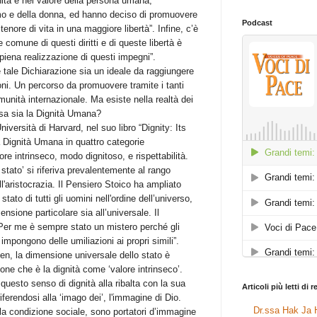
nità e nel valore della persona umana,
uomo e della donna, ed hanno deciso di promuovere
Podcast
tenore di vita in una maggiore libertà”. Infine, c’è
comune di questi diritti e di queste libertà è
iena realizzazione di questi impegni”.
tale Dichiarazione sia un ideale da raggiungere
ioni. Un percorso da promuovere tramite i tanti
unità internazionale. Ma esiste nella realtà dei
osa sia la Dignità Umana?
niversità di Harvard, nel suo libro “Dignity: Its
a Dignità Umana in quattro categorie
ore intrinseco, modo dignitoso, e rispettabilità.
 stato’ si riferiva prevalentemente al rango
ll'aristocrazia. Il Pensiero Stoico ha ampliato
ato di tutti gli uomini nell'ordine dell’universo,
ensione particolare sia all’universale. Il
er me è sempre stato un mistero perché gli
mpongono delle umiliazioni ai propri simili”.
n, la dimensione universale dello stato è
one che è la dignità come ‘valore intrinseco’.
questo senso di dignità alla ribalta con la sua
Articoli più letti di 
erendosi alla ‘imago dei’, l'immagine di Dio.
Dr.ssa Hak Ja H
lla condizione sociale, sono portatori d’immagine