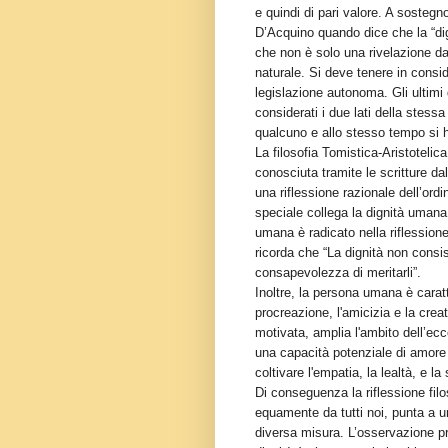
e quindi di pari valore. A sosteg
D’Acquino quando dice che la “dig
che non è solo una rivelazione dat
naturale. Si deve tenere in consi
legislazione autonoma. Gli ultimi 
considerati i due lati della stessa
qualcuno e allo stesso tempo si h
La filosofia Tomistica-Aristotelic
conosciuta tramite le scritture da
una riflessione razionale dell’ordi
speciale collega la dignità umana
umana è radicato nella riflessione
ricorda che “La dignità non consi
consapevolezza di meritarli”.
Inoltre, la persona umana è caratt
procreazione, l'amicizia e la creat
motivata, amplia l'ambito dell’e
una capacità potenziale di amore 
coltivare l'empatia, la lealtà, e 
Di conseguenza la riflessione filo
equamente da tutti noi, punta a u
diversa misura. L’osservazione p