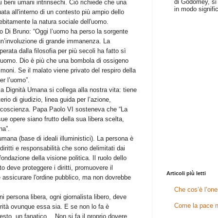
di Godomey, si 
i beni umani intrinsechi. Ciò richiede che una
in modo signific
ituata all'interno di un contesto più ampio dello
bitamente la natura sociale dell'uomo.
o Di Bruno: “Oggi l’uomo ha perso la sorgente
n un’involuzione di grande immanenza. La
erata dalla filosofia per più secoli ha fatto sì
l’uomo. Dio è più che una bombola di ossigeno
lmoni. Se il malato viene privato del respiro della
er l’uomo”.
a Dignità Umana si collega alla nostra vita: tiene
terio di giudizio, linea guida per l’azione,
a coscienza. Papa Paolo VI sosteneva che “La
sue opere siano frutto della sua libera scelta,
na”.
umana (base di ideali illuministici). La persona è
iritti e responsabilità che sono delimitati dai
fondazione della visione politica. Il ruolo dello
o deve proteggere i diritti, promuovere il
Articoli più letti
e assicurare l'ordine pubblico, ma non dovrebbe
Che cos’è l’one
 persona libera, ogni giornalista libero, deve
Come la pace n
rità ovunque essa sia. E se non lo fa è
nesto, un fanatico… Non si fa il proprio dovere