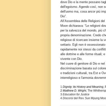
dove Dio e la mente possano tagli
dell'egoismo. Agendo così, non so
dell'uomo ma, cosa ancor più impor
Dio”.
All’Assemblea delle Religioni del
Moon dichiarava: “Le religioni dov
per la salvezza del mondo, più ch
propria denominazione. Credo che 
religiose di ricercare insieme la 
settario. Egli non è ossessionato 
rapidamente noi stessi da conflitt
alle dottrine e alle forme rituali;
vivente con Dio.
Nel cuore di genitore di Dio e ne
discriminazione basata sul colore 
o tradizioni culturali, tra Est e O
interreligioso e l'armonia dovrem
1
Dignity: Its History and Meaning
, 
2
Matthew D. Wright
, The Whithersp
3
Education for Justice
4
Discorsi
del Rev. Sun Myung Mo