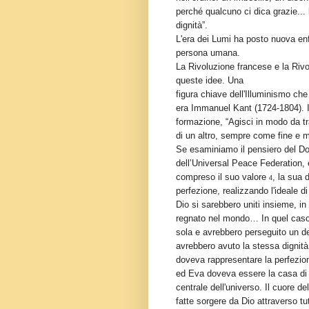
perché qualcuno ci dica grazie... l
dignità”.
L'era dei Lumi ha posto nuova enfa
persona umana.
La Rivoluzione francese e la Rivo
queste idee. Una
figura chiave dell'Illuminismo ch
era Immanuel Kant (1724-1804). Il
formazione, “Agisci in modo da tra
di un altro, sempre come fine e
Se esaminiamo il pensiero del Do
dell’Universal Peace Federation, e
compreso il suo valore
, la sua 
4
perfezione, realizzando l'ideale di
Dio si sarebbero uniti insieme, in
regnato nel mondo… In quel caso,
sola e avrebbero perseguito un de
avrebbero avuto la stessa dignità
doveva rappresentare la perfezion
ed Eva doveva essere la casa di D
centrale dell'universo. Il cuore de
fatte sorgere da Dio attraverso tut