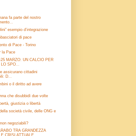
mana fa parte del nostro
ento...
lini” esempio d’integrazione
basciatori di pace
ento di Pace - Torino
r la Pace
-25 MARZO: UN CALCIO PER
 LO SPO...
e assicurano cittadini
li: D...
mbini o il diritto ad avere
.
onna che disubbidì due volte
bertà, giustizia o libertà
 della società civile, delle ONG e
i non negoziabili?
ARABO TRA GRANDEZZA
 E CRISI ATTUALE