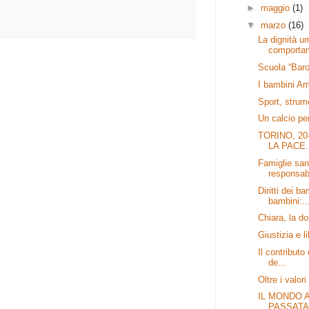
►
maggio
(1)
▼
marzo
(16)
La dignità u
comportam
Scuola “Baro
I bambini Am
Sport, strum
Un calcio pe
TORINO, 20
LA PACE.
Famiglie san
responsabi
Diritti dei ba
bambini:..
Chiara, la d
Giustizia e li
Il contributo
de...
Oltre i valor
IL MONDO 
PASSATA