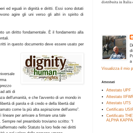
distribuita in Itali
“Il contenuto degli 
ri ed eguali in dignità e diritti. Essi sono dotati
esprimono il pensie
ono agire gli uni verso gli altri in spirito di
necessariamente rap
rimane autonoma e 
nto un diritto fondamentale. È il fondamento alla
entali.
 scritti in questo documento deve essere usato per
D
d
P
a
Visualizza il mio 
niversale
erma
Attestati
sprezzo
Attestato UPF
ad atti di
Attestato IIFW
za dell'umanità, e che l'avvento di un mondo in
Attestato UTS
ibertà di parola e di credo e della libertà dal
Certificato USI
lamato come la più alta aspirazione dell'uomo”.
 lineare per arrivare a firmare una tale
Certificato TH
ALPHA KAPPA
 Sempre nel preambolo troviamo scritto: “I
affermato nello Statuto la loro fede nei diritti