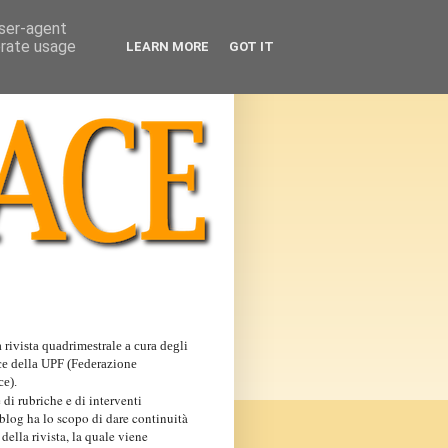
user-agent
erate usage
LEARN MORE
GOT IT
 rivista quadrimestrale a cura degli
ce della UPF (Federazione
ce).
 di rubriche e di interventi
 blog ha lo scopo di dare continuità
 della rivista, la quale viene