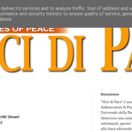
deliver its services and to analyze traffic. Your IP address and 
formance and security metrics to ensure quality of service, gen
abuse.
Descrizione
"Voci di Pace" è una
Ambasciatori di Pa
Universale della Pa
ritti Umani
Attraverso una serie
settimanali, questo
48
alla linea editoriale