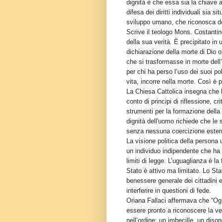
dignità è che essa sia la chiave a
difesa dei diritti individuali sia s
sviluppo umano, che riconosca de
Scrive il teologo Mons. Costantin
della sua verità. È precipitato i
dichiarazione della morte di Dio op
che si trasformasse in morte del
per chi ha perso l’uso dei suoi po
vita, incorre nella morte. Così è p
La Chiesa Cattolica insegna che l
conto di principi di riflessione, cri
strumenti per la formazione dell
dignità dell'uomo richiede che le 
senza nessuna coercizione ester
La visione politica della persona 
un individuo indipendente che ha d
limiti di legge. L’uguaglianza è la 
Stato è attivo ma limitato. Lo Stat
benessere generale dei cittadini 
interferire in questioni di fede.
Oriana Fallaci affermava che “Ogni
essere pronto a riconoscere la ve
nell’ordine: un imbecille, un diso