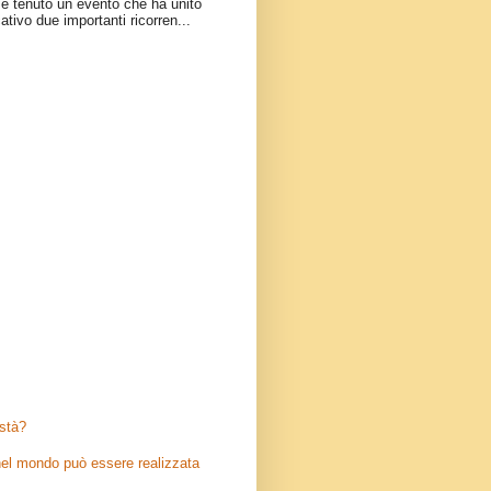
è tenuto un evento che ha unito
ativo due importanti ricorren...
stà?
el mondo può essere realizzata