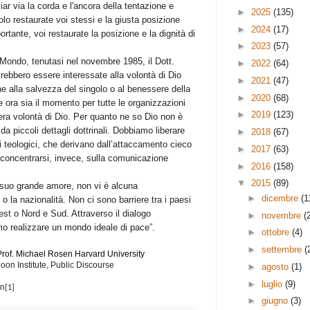
ar via la corda e l'ancora della tentazione e
►
2025
(135)
lo restaurate voi stessi e la giusta posizione
►
2024
(17)
tante, voi restaurate la posizione e la dignità di
►
2023
(57)
 Mondo, tenutasi nel novembre 1985, il Dott.
►
2022
(64)
rebbero essere interessate alla volontà di Dio
►
2021
(47)
e alla salvezza del singolo o al benessere della
►
2020
(68)
ora sia il momento per tutte le organizzazioni
►
2019
(123)
vera volontà di Dio. Per quanto ne so Dio non è
da piccoli dettagli dottrinali. Dobbiamo liberare
►
2018
(67)
i teologici, che derivano dall’attaccamento cieco
►
2017
(63)
 e concentrarsi, invece, sulla comunicazione
►
2016
(158)
▼
2015
(89)
l suo grande amore, non vi è alcuna
►
dicembre
(1
o la nazionalità. Non ci sono barriere tra i paesi
vest o Nord e Sud. Attraverso il dialogo
►
novembre
(
mo realizzare un mondo ideale di pace”.
►
ottobre
(4)
►
settembre
(
Prof. Michael Rosen Harvard University
oon Institute, Public Discourse
►
agosto
(1)
►
luglio
(9)
on
[1]
►
giugno
(3)