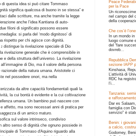
Peace Federati
no di questa idea si può citare Tommaso
per la Pace
nità significa qualcosa di buono in se stessa” e
Un riconoscime
aci dalle scritture, ma anche tramite la legge
nel campo del d
della cooperazi
derazione anche l’idea Kantiana di auto-
due filoni di significato possono essere
Che cos’è l’one
 medaglia: si parla del ‘modo dignitoso’ di
In un mondo in 
a rispetto per chi agisce con dignità.
luogo comune e
del “fare succe
a
distingue la rivelazione speciale di Dio
2
dovreb...
lla rivelazione generale che è comprensibile in
ne e della struttura dell’universo. La rivelazione
Repubblica Dem
sezione IAPP p
 all’immagine di Dio, ma il valore della persona
Kinshasa, Repu
 razionale della natura umana. Aristotele ci
L’attività di Un
ste nel possedere onori, ma nella
RDC ha registr
l’i...
erizzata da altre capacità fondamentali quali la
Tanzania: semin
ività, la cui bontà è evidente e la cui coltivazione
e rafforzamento
ccellenza umana. Un bambino può nascere con
Dar es Salaam, 
e affetto, ma sono necessari anni di pratica per
famiglia con Dio
servizio" è stat
la saggezza di un amico maturo.
sofica sul valore intrinseco, condiviso
Benin: i giovani
n altro senso di dignità che ognuno possiede in
a calcio, costru
rincipale di Tommaso d'Aquino riguardo alla
Godomey, Benin 