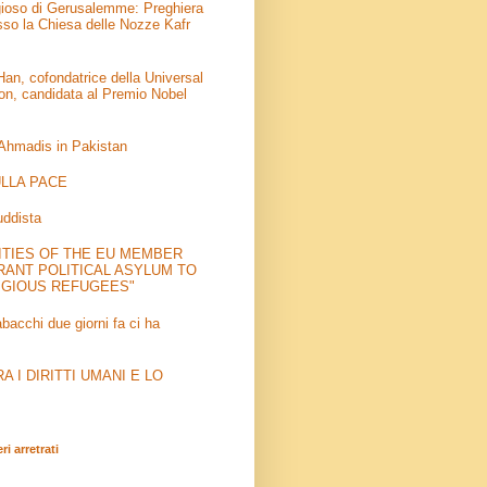
igioso di Gerusalemme: Preghiera
sso la Chiesa delle Nozze Kafr
an, cofondatrice della Universal
on, candidata al Premio Nobel
 Ahmadis in Pakistan
LLA PACE
uddista
ITIES OF THE EU MEMBER
RANT POLITICAL ASYLUM TO
IGIOUS REFUGEES"
abacchi due giorni fa ci ha
 I DIRITTI UMANI E LO
i arretrati