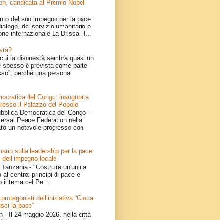
on, candidata al Premio Nobel
nto del suo impegno per la pace
ialogo, del servizio umanitario e
one internazionale La Dr.ssa H...
stà?
cui la disonestà sembra quasi un
 spesso è prevista come parte
sso”, perché una persona
ocratica del Congo: inaugurata
resso il Palazzo del Popolo
bblica Democratica del Congo –
iversal Peace Federation nella
ato un notevole progresso con
ario sulla leadership per la pace
 dell’impegno locale
Tanzania - "Costruire un'unica
 al centro: principi di pace e
o il tema del Pe...
 protagonisti dell’iniziativa “Gioca
isci la pace”
- Il 24 maggio 2026, nella città