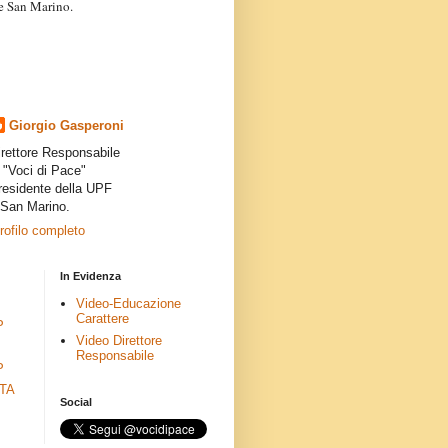
a e San Marino.
articoli dei collaboratori,
ro degli autori e non
presenta la linea editoriale che
indipendente”.
Giorgio Gasperoni
irettore Responsabile
i "Voci di Pace"
residente della UPF
 San Marino.
profilo completo
In Evidenza
Video-Educazione
Carattere
P
Video Direttore
Responsabile
P
ETA
Social