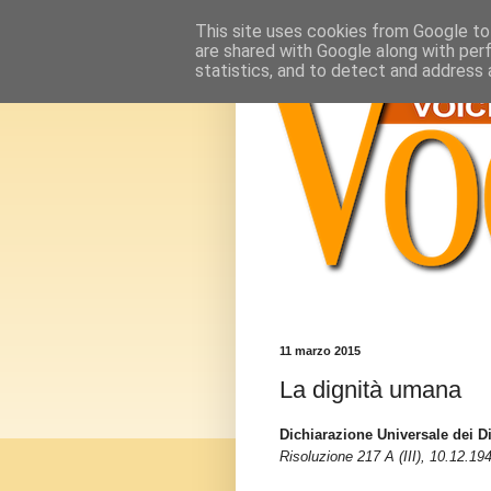
This site uses cookies from Google to 
are shared with Google along with per
statistics, and to detect and address 
11 marzo 2015
La dignità umana
Dichiarazione Universale dei Di
Risoluzione 217 A (III), 10.12.19