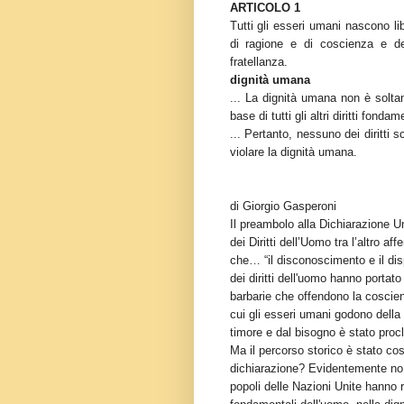
ARTICOLO 1
Tutti gli esseri umani nascono libe
di ragione e di coscienza e dev
fratellanza.
dignità umana
... La dignità umana non è solta
base di tutti gli altri diritti fondam
... Pertanto, nessuno dei diritti
violare la dignità umana.
di Giorgio Gasperoni
Il preambolo alla Dichiarazione U
dei Diritti dell’Uomo tra l’altro aff
che… “il disconoscimento e il di
dei diritti dell'uomo hanno portato 
barbarie che offendono la coscien
cui gli esseri umani godono della l
timore e dal bisogno è stato proc
Ma il percorso storico è stato così
dichiarazione? Evidentemente no.
popoli delle Nazioni Unite hanno ri