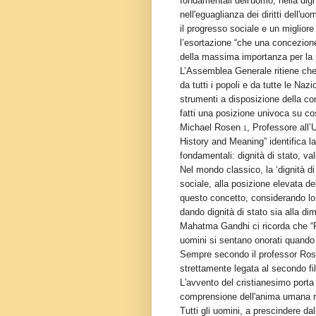
fondamentali dell'uomo, nella dig
nell'eguaglianza dei diritti dell'
il progresso sociale e un migliore 
l’esortazione “che una concezione 
della massima importanza per la p
L’Assemblea Generale ritiene che 
da tutti i popoli e da tutte le Naz
strumenti a disposizione della com
fatti una posizione univoca su c
Michael Rosen
, Professore all’U
1
History and Meaning” identifica l
fondamentali: dignità di stato, val
Nel mondo classico, la ‘dignità di
sociale, alla posizione elevata de
questo concetto, considerando lo st
dando dignità di stato sia alla dim
Mahatma Gandhi ci ricorda che “P
uomini si sentano onorati quando i
Sempre secondo il professor Rose
strettamente legata al secondo fil
L'avvento del cristianesimo porta 
comprensione dell'anima umana rif
Tutti gli uomini, a prescindere da