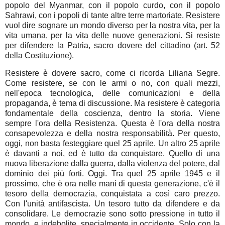
popolo del Myanmar, con il popolo curdo, con il popolo
Sahrawi, con i popoli di tante altre terre martoriate. Resistere
vuol dire sognare un mondo diverso per la nostra vita, per la
vita umana, per la vita delle nuove generazioni. Si resiste
per difendere la Patria, sacro dovere del cittadino (art. 52
della Costituzione).
Resistere è dovere sacro, come ci ricorda Liliana Segre.
Come resistere, se con le armi o no, con quali mezzi,
nell'epoca tecnologica, delle comunicazioni e della
propaganda, è tema di discussione. Ma resistere è categoria
fondamentale della coscienza, dentro la storia. Viene
sempre l'ora della Resistenza. Questa è l'ora della nostra
consapevolezza e della nostra responsabilità. Per questo,
oggi, non basta festeggiare quel 25 aprile. Un altro 25 aprile
è davanti a noi, ed è tutto da conquistare. Quello di una
nuova liberazione dalla guerra, dalla violenza del potere, dal
dominio dei più forti. Oggi. Tra quel 25 aprile 1945 e il
prossimo, che è ora nelle mani di questa generazione, c'è il
tesoro della democrazia, conquistata a così caro prezzo.
Con l'unità antifascista. Un tesoro tutto da difendere e da
consolidare. Le democrazie sono sotto pressione in tutto il
mondo, e indebolite, specialmente in occidente. Solo con la