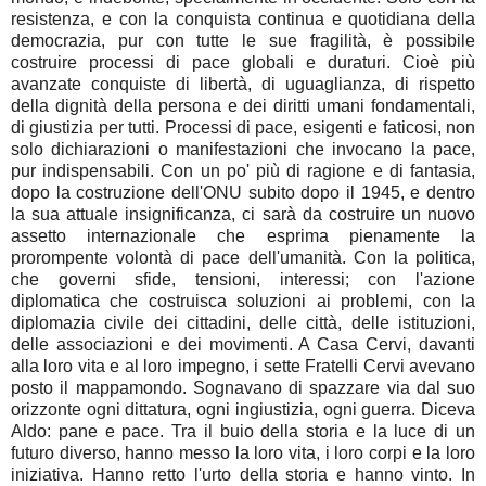
resistenza, e con la conquista continua e quotidiana della
democrazia, pur con tutte le sue fragilità, è possibile
costruire processi di pace globali e duraturi. Cioè più
avanzate conquiste di libertà, di uguaglianza, di rispetto
della dignità della persona e dei diritti umani fondamentali,
di giustizia per tutti. Processi di pace, esigenti e faticosi, non
solo dichiarazioni o manifestazioni che invocano la pace,
pur indispensabili. Con un po' più di ragione e di fantasia,
dopo la costruzione dell'ONU subito dopo il 1945, e dentro
la sua attuale insignificanza, ci sarà da costruire un nuovo
assetto internazionale che esprima pienamente la
prorompente volontà di pace dell'umanità. Con la politica,
che governi sfide, tensioni, interessi; con l'azione
diplomatica che costruisca soluzioni ai problemi, con la
diplomazia civile dei cittadini, delle città, delle istituzioni,
delle associazioni e dei movimenti. A Casa Cervi, davanti
alla loro vita e al loro impegno, i sette Fratelli Cervi avevano
posto il mappamondo. Sognavano di spazzare via dal suo
orizzonte ogni dittatura, ogni ingiustizia, ogni guerra. Diceva
Aldo: pane e pace. Tra il buio della storia e la luce di un
futuro diverso, hanno messo la loro vita, i loro corpi e la loro
iniziativa. Hanno retto l'urto della storia e hanno vinto. In