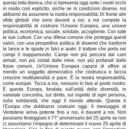
questa lotta titanica, che si ripresenta oggi sotto i nostri occhi
in modo così esplicito, anche se in condizioni diverse, noi
abbiamo da assumere la nostra responsabilità. Di fronte alle
sfide globali che sono davanti a noi, a noi compete la
responsabilità di costruire l'Unione Europea, una unione
politica, economica, sociale, solidale, accogliente. Con tutte
le sue culture. Con una difesa comune che protegga questi
valori, con una prospettiva politica di disarmo che trasformi
le lance e le spade in falci e aratri. Il trattore che porta nei
campi il mappamondo. Campi non più percorsi dai carri
armati, non più violati dalle mine, non più profanati dalle
fosse comuni. Un'Unione Europea capace di offrire al
mondo un soggetto democratico che costruisca e faccia
crescere multilateralità e pace. È la nostra responsabilità,
come europei. Tocca a noi, nessuno lo farà al posto nostro.
È questa Europa, fondata sull'unità delle diversità, in
varietate concordia, sul diritto, sul rispetto di ogni persona,
sulla solidarietà, che oggi il mondo attende. Questa è
l'Europa che dobbiamo costruire oggi. Il messaggio di
Ventotene arriva potente fino a noi, è davanti a noi. Non
possiamo festeggiare il 77° anniversario del 25 aprile se non
ci assumiamo l'impegno di determinare il nuovo 25 aprile di